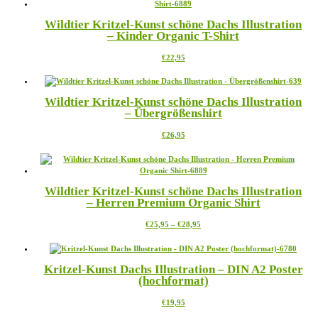
mehrere
Varianten
Wildtier Kritzel-Kunst schöne Dachs Illustration
auf.
– Kinder Organic T-Shirt
Die
Optionen
Dieses
€
22,95
können
Produkt
auf
weist
der
mehrere
Produktseite
Wildtier Kritzel-Kunst schöne Dachs Illustration
Varianten
gewählt
– Übergrößenshirt
auf.
werden
Die
Dieses
€
26,95
Optionen
Produkt
können
weist
auf
mehrere
der
Varianten
Produktseite
Wildtier Kritzel-Kunst schöne Dachs Illustration
auf.
gewählt
– Herren Premium Organic Shirt
Die
werden
Optionen
Preisspanne:
Dieses
€
25,95
–
€
28,95
können
€25,95
Produkt
auf
bis
weist
der
€28,95
mehrere
Produktseite
Kritzel-Kunst Dachs Illustration – DIN A2 Poster
Varianten
gewählt
(hochformat)
auf.
werden
Die
Dieses
€
19,95
Optionen
Produkt
können