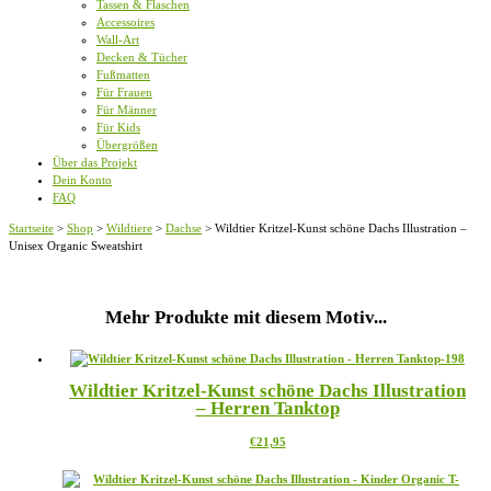
Tassen & Flaschen
Accessoires
Wall-Art
Decken & Tücher
Fußmatten
Für Frauen
Für Männer
Für Kids
Übergrößen
Über das Projekt
Dein Konto
FAQ
Startseite
>
Shop
>
Wildtiere
>
Dachse
>
Wildtier Kritzel-Kunst schöne Dachs Illustration –
Unisex Organic Sweatshirt
Mehr Produkte mit diesem Motiv...
Wildtier Kritzel-Kunst schöne Dachs Illustration
– Herren Tanktop
Dieses
€
21,95
Produkt
weist