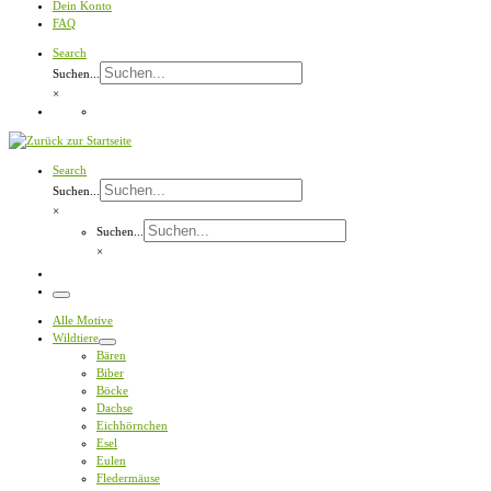
Dein Konto
FAQ
Search
Suchen...
×
Search
Suchen...
×
Suchen...
×
Menü
Alle Motive
Wildtiere
Bären
Biber
Böcke
Dachse
Eichhörnchen
Esel
Eulen
Fledermäuse