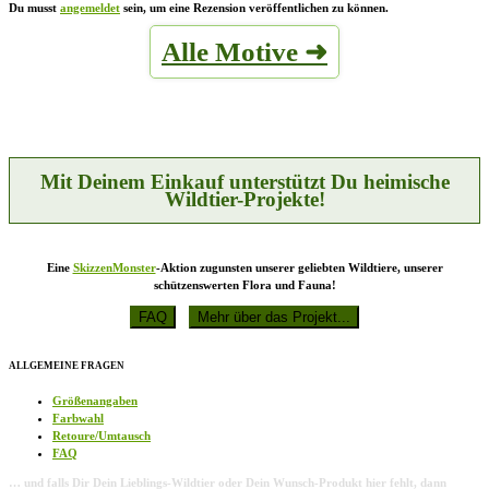
Du musst
angemeldet
sein, um eine Rezension veröffentlichen zu können.
Alle Motive ➜
Mit Deinem Einkauf unterstützt Du heimische
Wildtier-Projekte!
Eine
SkizzenMonster
-Aktion zugunsten unserer geliebten Wildtiere, unserer
schützenswerten Flora und Fauna!
ALLGEMEINE FRAGEN
Größenangaben
Farbwahl
Retoure/Umtausch
FAQ
… und falls Dir Dein Lieblings-Wildtier oder Dein Wunsch-Produkt hier fehlt, dann