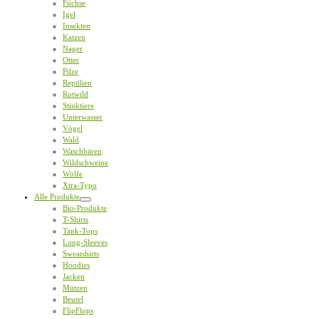
Füchse
Igel
Insekten
Katzen
Nager
Otter
Pilze
Reptilien
Rotwild
Stinktiere
Unterwasser
Vögel
Wald
Waschbären
Wildschweine
Wölfe
Xtra-Typo
Alle Produkte
Bio-Produkte
T-Shirts
Tank-Tops
Long-Sleeves
Sweatshirts
Hoodies
Jacken
Mützen
Beutel
FlipFlops