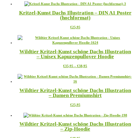
weist
auf
mehrere
der
Kritzel-Kunst Dachs Illustration – DIN A1 Poster
Varianten
Produktseite
(hochformat)
auf.
gewählt
Die
werden
Dieses
€
25,95
Optionen
Produkt
können
weist
auf
mehrere
der
Varianten
Produktseite
Wildtier Kritzel-Kunst schöne Dachs Illustration
auf.
gewählt
– Unisex Kapuzenpullover Hoodie
Die
werden
Optionen
Preisspanne:
Dieses
€
35,95
–
€
38,95
können
€35,95
Produkt
auf
bis
weist
der
€38,95
mehrere
Produktseite
Varianten
gewählt
Wildtier Kritzel-Kunst schöne Dachs Illustration
auf.
werden
– Damen Premiumshirt
Die
Optionen
Dieses
€
25,95
können
Produkt
auf
weist
der
mehrere
Produktseite
Wildtier Kritzel-Kunst schöne Dachs Illustration
Varianten
gewählt
– Zip-Hoodie
auf.
werden
Die