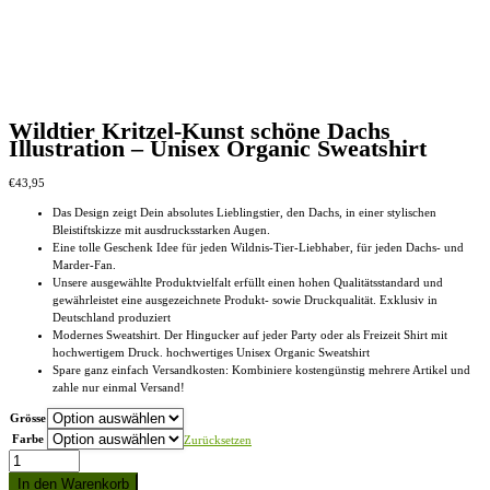
Optionen
können
auf
der
Produktseite
gewählt
werden
Wildtier Kritzel-Kunst schöne Dachs
Illustration – Unisex Organic Sweatshirt
€
43,95
Das Design zeigt Dein absolutes Lieblingstier, den Dachs, in einer stylischen
Bleistiftskizze mit ausdrucksstarken Augen.
Eine tolle Geschenk Idee für jeden Wildnis-Tier-Liebhaber, für jeden Dachs- und
Marder-Fan.
Unsere ausgewählte Produktvielfalt erfüllt einen hohen Qualitätsstandard und
gewährleistet eine ausgezeichnete Produkt- sowie Druckqualität. Exklusiv in
Deutschland produziert
Modernes Sweatshirt. Der Hingucker auf jeder Party oder als Freizeit Shirt mit
hochwertigem Druck. hochwertiges Unisex Organic Sweatshirt
Spare ganz einfach Versandkosten: Kombiniere kostengünstig mehrere Artikel und
zahle nur einmal Versand!
Grösse
Farbe
Zurücksetzen
Wildtier
Kritzel-
In den Warenkorb