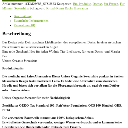
Kunst
Artikelnummer:
1CDM2WB5_STSU823
Kategorien:
Bio-Produkte
,
Dachse
,
Für Frauen
,
Für
schöne
Männer
,
Sweatshirts
Schlagwort:
Kritzel-Kunst Dachs Illustration
Dachs
Illustration
Beschreibung
-
Zusätzliche Informationen
Unisex
Rezensionen (0)
Organic
Sweatshirt
Beschreibung
Menge
Das Design zeigt Dein absolutes Lieblingstier, den europäischen Dachs, in einer stylischen
Bleistiftskizze mit ausdrucksstarken Augen.
Eine tolle Geschenk Idee für jeden Wildnis-Tier-Liebhaber, für jeden Dachs- und Marder-
Fan.
Unisex Organic Sweatshirt
Produktdetails:
Die modische und faire Alternative: Dieses Unisex Organic Sweatshirt punktet in Sachen
klassischem Design trotz modernem Look. Es bildet eine Alternative zum klassischen
Hoodie und bietet sich vor allem für die Übergangsjahreszeit an, egal ob zum Drüber-
oder Drunterziehen.
Unisex Organic Sweater für mehr Nachhaltigkeit
Zertifikate
: OEKO-Tex Standard 100, FairWear Foundation, OCS 100 Blended, GRS,
PETA
Die verwendete Baumwolle stammt aus 100% biologischem Anbau.
Es wird keine Gentechnik verwendet, weniger Wasser verbraucht und es kommen keine
Chemikalien wie Düngemittel oder Pestizide zum Einsatz.