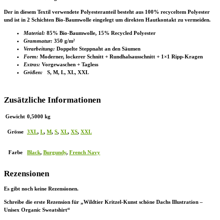
Der in diesem Textil verwendete Polyesteranteil besteht aus 100% recyceltem Polyester
und ist in 2 Schichten Bio-Baumwolle eingelegt um direkten Hautkontakt zu vermeiden.
Material:
85% Bio-Baumwolle, 15% Recycled Polyester
Grammatur:
350 g/m²
Verarbeitung:
Doppelte Steppnaht an den Säumen
Form:
Moderner, lockerer Schnitt + Rundhalsausschnitt + 1×1 Ripp-Kragen
Extras:
Vorgewaschen + Tagless
Größen:
S, M, L, XL, XXL
Zusätzliche Informationen
Gewicht
0,5000 kg
Grösse
3XL
,
L
,
M
,
S
,
XL
,
XS
,
XXL
Farbe
Black
,
Burgundy
,
French Navy
Rezensionen
Es gibt noch keine Rezensionen.
Schreibe die erste Rezension für „Wildtier Kritzel-Kunst schöne Dachs Illustration –
Unisex Organic Sweatshirt“