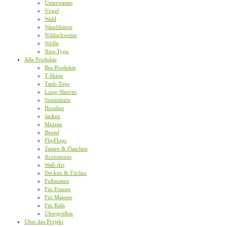
Unterwasser
Vögel
Wald
Waschbären
Wildschweine
Wölfe
Xtra-Typo
Alle Produkte
Bio-Produkte
T-Shirts
Tank-Tops
Long-Sleeves
Sweatshirts
Hoodies
Jacken
Mützen
Beutel
FlipFlops
Tassen & Flaschen
Accessoires
Wall-Art
Decken & Tücher
Fußmatten
Für Frauen
Für Männer
Für Kids
Übergrößen
Über das Projekt