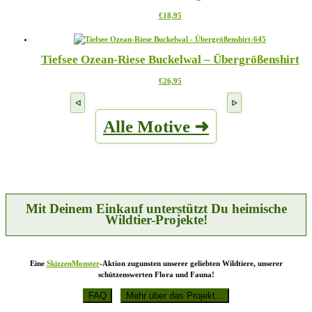
Die
werden
Dieses
€
18,95
Optionen
Produkt
können
weist
auf
mehrere
der
Tiefsee Ozean-Riese Buckelwal – Übergrößenshirt
Varianten
Produktseite
auf.
gewählt
Dieses
€
26,95
Die
werden
Produkt
Optionen
weist
können
mehrere
auf
Alle Motive ➜
Varianten
der
auf.
Produktseite
Die
gewählt
Optionen
werden
können
auf
der
Produktseite
Mit Deinem Einkauf unterstützt Du heimische
gewählt
Wildtier-Projekte!
werden
Eine
SkizzenMonster
-Aktion zugunsten unserer geliebten Wildtiere, unserer
schützenswerten Flora und Fauna!