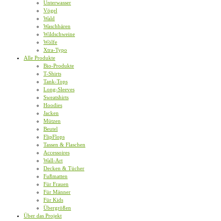
Unterwasser
Vögel
Wald
Waschbären
Wildschweine
Wölfe
Xtra-Typo
Alle Produkte
Bio-Produkte
T-Shirts
Tank-Tops
Long-Sleeves
Sweatshirts
Hoodies
Jacken
Mützen
Beutel
FlipFlops
Tassen & Flaschen
Accessoires
Wall-Art
Decken & Tücher
Fußmatten
Für Frauen
Für Männer
Für Kids
Übergrößen
Über das Projekt