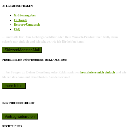
ALLGEMEINE FRAGEN
Größenangaben
Farbwahl
Retoure/Umtausch
FAQ
… und falls Dir Dein Lieblings-Wildtier oder Dein Wunsch-Produkt hier fehlt, dann
schreib mir einfach und ich schaue, wie ich Dir helfen kann!
PROBLEME mit Deiner Bestellung? REKLAMATION?
… bei Fragen zu Deiner Bestellung oder Reklamationen
kontaktiere mich einfach
und wir
klären das dann mit dem Shirtee-Kundenservice!
Dein WIDERRUFSRECHT
RECHTLICHES