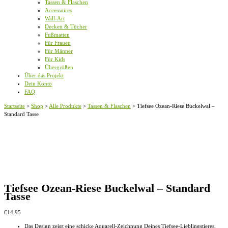
Tassen & Flaschen
Accessoires
Wall-Art
Decken & Tücher
Fußmatten
Für Frauen
Für Männer
Für Kids
Übergrößen
Über das Projekt
Dein Konto
FAQ
Startseite
>
Shop
>
Alle Produkte
>
Tassen & Flaschen
>
Tiefsee Ozean-Riese Buckelwal –
Standard Tasse
Tiefsee Ozean-Riese Buckelwal – Standard
Tasse
€
14,95
Das Design zeigt eine schicke Aquarell-Zeichnung Deines Tiefsee-Lieblingstieres,