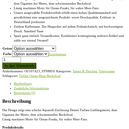
dem Giganten der Meere, dem schwimmenden Buckelwal.
Lässig maritimes Motiv für Ozean-Freaks, für wahre Meer-Fans.
Unsere ausgewählte Produktvielfalt erfüllt einen hohen Qualitätsstandard und
gewährleistet eine ausgezeichnete Produkt- sowie Druckqualität. Exklusiv in
Deutschland produziert
Zeitlose Kaffeetasse. Der Hingucker auf jedem Frühstückstisch, mit hochwertigem
Druck. Standard Tasse
Spare ganz einfach Versandkosten: Kombiniere kostengünstig mehrere Artikel und
zahle nur einmal Versand!
Grösse
Farbe
Zurücksetzen
Tiefsee
Ozean-
In den Warenkorb
Riese
Artikelnummer:
OU107A23_STNMUG
Kategorien:
Tassen & Flaschen
,
Unterwasser
Buckelwal
Schlagwort:
Tiefsee Ozean-Riese Buckelwal
-
Standard
Beschreibung
Tasse
Zusätzliche Informationen
Menge
Rezensionen (0)
Beschreibung
Das Design zeigt eine schicke Aquarell-Zeichnung Deines Tiefsee-Lieblingstieres, dem
Giganten der Meere, dem schwimmenden Buckelwal.
Lässig maritimes Motiv für Ozean-Freaks, für wahre Meer-Fans.
Produktdetails: