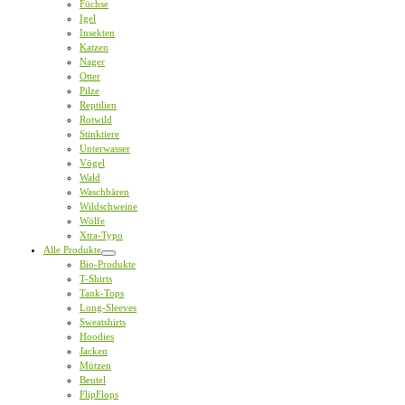
Füchse
Igel
Insekten
Katzen
Nager
Otter
Pilze
Reptilien
Rotwild
Stinktiere
Unterwasser
Vögel
Wald
Waschbären
Wildschweine
Wölfe
Xtra-Typo
Alle Produkte
Bio-Produkte
T-Shirts
Tank-Tops
Long-Sleeves
Sweatshirts
Hoodies
Jacken
Mützen
Beutel
FlipFlops