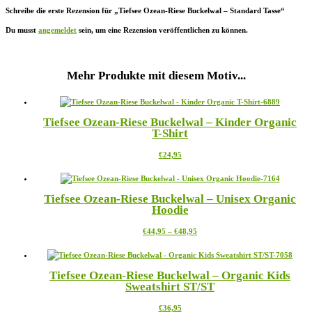
Schreibe die erste Rezension für „Tiefsee Ozean-Riese Buckelwal – Standard Tasse“
Du musst
angemeldet
sein, um eine Rezension veröffentlichen zu können.
Mehr Produkte mit diesem Motiv...
Tiefsee Ozean-Riese Buckelwal – Kinder Organic
T-Shirt
Dieses
€
24,95
Produkt
weist
mehrere
Tiefsee Ozean-Riese Buckelwal – Unisex Organic
Varianten
Hoodie
auf.
Die
Preisspanne:
Dieses
€
44,95
–
€
48,95
Optionen
€44,95
Produkt
können
bis
weist
auf
€48,95
mehrere
der
Tiefsee Ozean-Riese Buckelwal – Organic Kids
Varianten
Produktseite
Sweatshirt ST/ST
auf.
gewählt
Die
werden
Dieses
€
36,95
Optionen