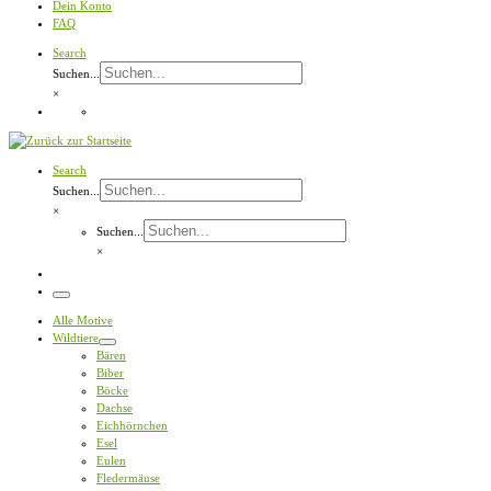
Dein Konto
FAQ
Search
Suchen...
×
Search
Suchen...
×
Suchen...
×
Menü
Alle Motive
Wildtiere
Bären
Biber
Böcke
Dachse
Eichhörnchen
Esel
Eulen
Fledermäuse