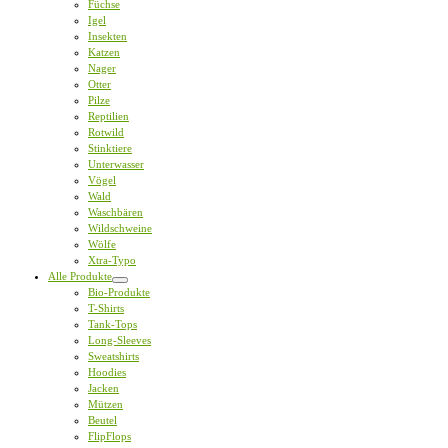
Füchse
Igel
Insekten
Katzen
Nager
Otter
Pilze
Reptilien
Rotwild
Stinktiere
Unterwasser
Vögel
Wald
Waschbären
Wildschweine
Wölfe
Xtra-Typo
Alle Produkte
Bio-Produkte
T-Shirts
Tank-Tops
Long-Sleeves
Sweatshirts
Hoodies
Jacken
Mützen
Beutel
FlipFlops