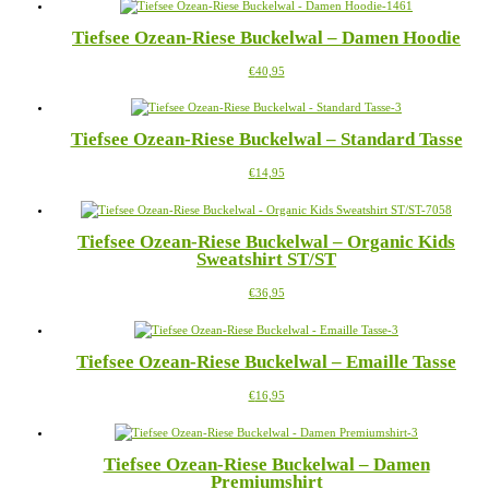
bis
weist
€38,95
mehrere
Tiefsee Ozean-Riese Buckelwal – Damen Hoodie
Varianten
auf.
Dieses
€
40,95
Die
Produkt
Optionen
weist
können
mehrere
auf
Tiefsee Ozean-Riese Buckelwal – Standard Tasse
Varianten
der
auf.
Produktseite
Dieses
€
14,95
Die
gewählt
Produkt
Optionen
werden
weist
können
mehrere
auf
Tiefsee Ozean-Riese Buckelwal – Organic Kids
Varianten
der
Sweatshirt ST/ST
auf.
Produktseite
Die
gewählt
Dieses
€
36,95
Optionen
werden
Produkt
können
weist
auf
mehrere
der
Tiefsee Ozean-Riese Buckelwal – Emaille Tasse
Varianten
Produktseite
auf.
gewählt
Dieses
€
16,95
Die
werden
Produkt
Optionen
weist
können
mehrere
auf
Tiefsee Ozean-Riese Buckelwal – Damen
Varianten
der
Premiumshirt
auf.
Produktseite