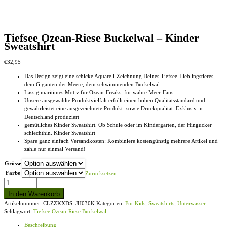
Tiefsee Ozean-Riese Buckelwal – Kinder
Sweatshirt
€
32,95
Das Design zeigt eine schicke Aquarell-Zeichnung Deines Tiefsee-Lieblingstieres,
dem Giganten der Meere, dem schwimmenden Buckelwal.
Lässig maritimes Motiv für Ozean-Freaks, für wahre Meer-Fans.
Unsere ausgewählte Produktvielfalt erfüllt einen hohen Qualitätsstandard und
gewährleistet eine ausgezeichnete Produkt- sowie Druckqualität. Exklusiv in
Deutschland produziert
gemütliches Kinder Sweatshirt. Ob Schule oder im Kindergarten, der Hingucker
schlechthin. Kinder Sweatshirt
Spare ganz einfach Versandkosten: Kombiniere kostengünstig mehrere Artikel und
zahle nur einmal Versand!
Grösse
Farbe
Zurücksetzen
Tiefsee
Ozean-
In den Warenkorb
Riese
Artikelnummer:
CLZZKXDS_JH030K
Kategorien:
Für Kids
,
Sweatshirts
,
Unterwasser
Buckelwal
Schlagwort:
Tiefsee Ozean-Riese Buckelwal
-
Kinder
Beschreibung