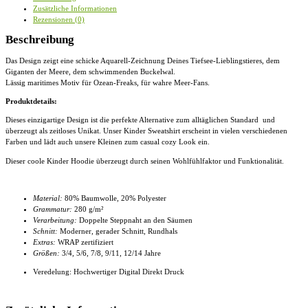
Sweatshirt
Zusätzliche Informationen
Menge
Rezensionen (0)
Beschreibung
Das Design zeigt eine schicke Aquarell-Zeichnung Deines Tiefsee-Lieblingstieres, dem
Giganten der Meere, dem schwimmenden Buckelwal.
Lässig maritimes Motiv für Ozean-Freaks, für wahre Meer-Fans.
Produktdetails:
Dieses einzigartige Design ist die perfekte Alternative zum alltäglichen Standard und
überzeugt als zeitloses Unikat. Unser
Kinder Sweatshirt
erscheint in vielen verschiedenen
Farben und lädt auch unsere Kleinen zum casual cozy Look ein.
Dieser coole
Kinder Hoodie
überzeugt durch seinen Wohlfühlfaktor und Funktionalität.
Material:
80% Baumwolle, 20% Polyester
Grammatur:
280 g/m²
Verarbeitung:
Doppelte Steppnaht an den Säumen
Schnitt:
Moderner, gerader Schnitt,
Rundhals
Extras:
WRAP zertifiziert
Größen:
3/4, 5/6, 7/8, 9/11, 12/14 Jahre
Veredelung: Hochwertiger Digital Direkt Druck