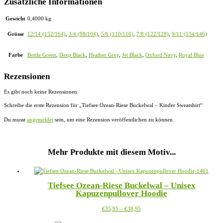
Zusätzliche Informationen
Gewicht
0,4000 kg
Grösse
12/14 (152/164)
,
3/4 (98/104)
,
5/6 (110/116)
,
7/8 (122/128)
,
9/11 (134/146)
Farbe
Bottle Green
,
Deep Black
,
Heather Grey
,
Jet Black
,
Oxford Navy
,
Royal Blue
Rezensionen
Es gibt noch keine Rezensionen.
Schreibe die erste Rezension für „Tiefsee Ozean-Riese Buckelwal – Kinder Sweatshirt“
Du musst
angemeldet
sein, um eine Rezension veröffentlichen zu können.
Mehr Produkte mit diesem Motiv...
Tiefsee Ozean-Riese Buckelwal – Unisex
Kapuzenpullover Hoodie
Preisspanne:
Dieses
€
35,95
–
€
38,95
€35,95
Produkt