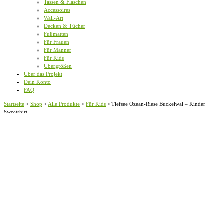
Tassen & Flaschen
Accessoires
Wall-Art
Decken & Tücher
Fußmatten
Für Frauen
Für Männer
Für Kids
Übergrößen
Über das Projekt
Dein Konto
FAQ
Startseite
>
Shop
>
Alle Produkte
>
Für Kids
>
Tiefsee Ozean-Riese Buckelwal – Kinder
Sweatshirt