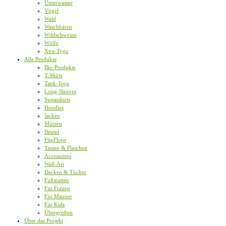
Unterwasser
Vögel
Wald
Waschbären
Wildschweine
Wölfe
Xtra-Typo
Alle Produkte
Bio-Produkte
T-Shirts
Tank-Tops
Long-Sleeves
Sweatshirts
Hoodies
Jacken
Mützen
Beutel
FlipFlops
Tassen & Flaschen
Accessoires
Wall-Art
Decken & Tücher
Fußmatten
Für Frauen
Für Männer
Für Kids
Übergrößen
Über das Projekt