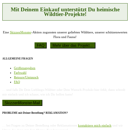
der
Produktseite
Mit Deinem Einkauf unterstützt Du heimische
gewählt
Wildtier-Projekte!
werden
Eine
SkizzenMonster
-Aktion zugunsten unserer geliebten Wildtiere, unserer schützenswerten
Flora und Fauna!
ALLGEMEINE FRAGEN
Größenangaben
Farbwahl
Retoure/Umtausch
FAQ
… und falls Dir Dein Lieblings-Wildtier oder Dein Wunsch-Produkt hier fehlt, dann schreib
mir einfach und ich schaue, wie ich Dir helfen kann!
PROBLEME mit Deiner Bestellung? REKLAMATION?
… bei Fragen zu Deiner Bestellung oder Reklamationen
kontaktiere mich einfach
und wir