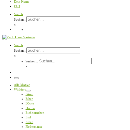
Dein Konto
FAQ
Search
Suchen...
×
Search
Suchen...
×
Suchen...
×
Menü
Alle Motive
Wildtiere
Bären
Biber
Böcke
Dachse
Eichhörnchen
Esel
Eulen
Fledermäuse