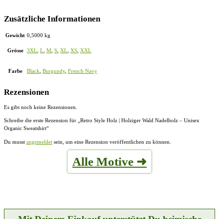
Zusätzliche Informationen
Gewicht
0,5000 kg
Grösse
3XL
,
L
,
M
,
S
,
XL
,
XS
,
XXL
Farbe
Black
,
Burgundy
,
French Navy
Rezensionen
Es gibt noch keine Rezensionen.
Schreibe die erste Rezension für „Retro Style Holz | Holziger Wald Nadelholz – Unisex
Organic Sweatshirt“
Du musst
angemeldet
sein, um eine Rezension veröffentlichen zu können.
Alle Motive ➜