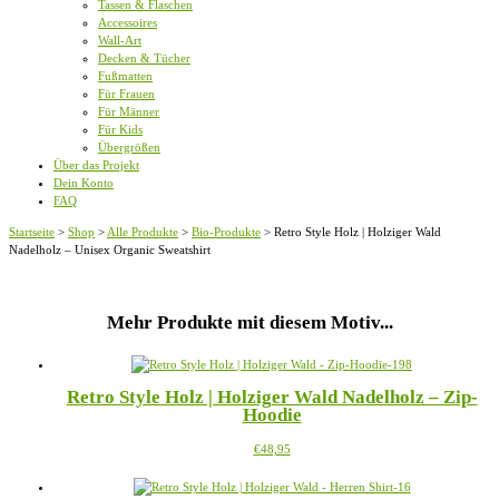
Tassen & Flaschen
Accessoires
Wall-Art
Decken & Tücher
Fußmatten
Für Frauen
Für Männer
Für Kids
Übergrößen
Über das Projekt
Dein Konto
FAQ
Startseite
>
Shop
>
Alle Produkte
>
Bio-Produkte
>
Retro Style Holz | Holziger Wald
Nadelholz – Unisex Organic Sweatshirt
Mehr Produkte mit diesem Motiv...
Retro Style Holz | Holziger Wald Nadelholz – Zip-
Hoodie
Dieses
€
48,95
Produkt
weist