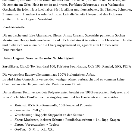
Holzscheite im Ofen, Holz ist schön und warm. Perfektes Geburtstags- oder Weihnachts-
Geschenk für jeden Holz-Liebhaber, für Holzfäller und Forstarbeiter, für Tischler, Schreiner,
Zimmermann, Handwerker oder Schnitzer. Laßt die Scheite fliegen und den Holzkern
splittern. Unisex Organic Sweatshirt
Produktdetails:
Die modische und faire Alternative: Dieses Unisex Organic Sweatshirt punktet in Sachen
klassischem Design trotz modernem Look. Es bildet eine Alternative zum klassischen Hoodie
und bietet sich vor allem für die Übergangsjahreszeit an, egal ob zum Drüber- oder
Drunterziehen.
Unisex Organic Sweater für mehr Nachhaltigkeit
Zertifikate
: OEKO-Tex Standard 100, FairWear Foundation, OCS 100 Blended, GRS, PETA
Die verwendete Baumwolle stammt aus 100% biologischem Anbau.
Es wird keine Gentechnik verwendet, weniger Wasser verbraucht und es kommen keine
Chemikalien wie Düngemittel oder Pestizide zum Einsatz.
Der in diesem Textil verwendete Polyesteranteil besteht aus 100% recyceltem Polyester und
ist in 2 Schichten Bio-Baumwolle eingelegt um direkten Hautkontakt zu vermeiden.
Material:
85% Bio-Baumwolle, 15% Recycled Polyester
Grammatur:
350 g/m²
Verarbeitung:
Doppelte Steppnaht an den Säumen
Form:
Moderner, lockerer Schnitt + Rundhalsausschnitt + 1×1 Ripp-Kragen
Extras:
Vorgewaschen + Tagless
Größen:
S, M, L, XL, XXL