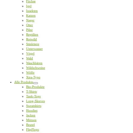
Füchse
Igel
Insekten
Katzen
Nager
Otter
Pilze
Reptilien
Rotwild
Stinktiere
Unterwasser
Vögel
Wald
Waschbären
Wildschweine
Wölfe
Xtra-Typo
Alle Produkte
Bio-Produkte
T-Shirts
Tank-Tops
Long-Sleeves
Sweatshirts
Hoodies
Jacken
Mützen
Beutel
FlipFlops