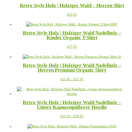
mehrere
Retro Style Holz | Holziger Wald – Herren Shirt
Varianten
auf.
Dieses
€
22,95
Die
Produkt
Optionen
weist
können
mehrere
auf
Retro Style Holz | Holziger Wald Nadelholz –
Varianten
der
Kinder Organic T-Shirt
auf.
Produktseite
Die
gewählt
Dieses
€
27,95
Optionen
werden
Produkt
können
weist
auf
mehrere
der
Retro Style Holz | Holziger Wald Nadelholz –
Varianten
Produktseite
Herren Premium Organic Shirt
auf.
gewählt
Die
werden
Preisspanne:
Dieses
€
25,95
–
€
27,95
Optionen
€25,95
Produkt
können
bis
weist
auf
€27,95
mehrere
der
Varianten
Produktseite
Retro Style Holz | Holziger Wald Nadelholz –
auf.
gewählt
Unisex Kapuzenpullover Hoodie
Die
werden
Optionen
Preisspanne:
Dieses
€
35,95
–
€
38,95
können
€35,95
Produkt
auf
bis
weist
der
€38,95
mehrere
Produktseite