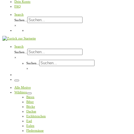
Dein Konto
FAQ
Search
Suchen...
×
Search
Suchen...
×
Suchen...
×
Menü
Alle Motive
Wildtiere
Bären
Biber
Böcke
Dachse
Eichhörnchen
Esel
Eulen
Fledermäuse