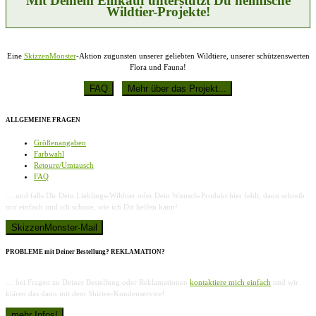
Mit Deinem Einkauf unterstützt Du heimische
Wildtier-Projekte!
Eine
SkizzenMonster
-Aktion zugunsten unserer geliebten Wildtiere, unserer schützenswerten
Flora und Fauna!
ALLGEMEINE FRAGEN
Größenangaben
Farbwahl
Retoure/Umtausch
FAQ
… und falls Dir Dein Lieblings-Wildtier oder Dein Wunsch-Produkt hier fehlt, dann schreib
mir einfach und ich schaue, wie ich Dir helfen kann!
PROBLEME mit Deiner Bestellung? REKLAMATION?
… bei Fragen zu Deiner Bestellung oder Reklamationen
kontaktiere mich einfach
und wir
klären das dann mit dem Shirtee-Kundenservice!