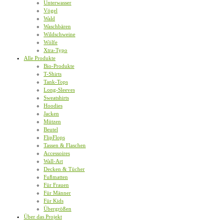
Unterwasser
Vögel
Wald
Waschbären
Wildschweine
Wölfe
Xtra-Typo
Alle Produkte
Bio-Produkte
T-Shirts
Tank-Tops
Long-Sleeves
Sweatshirts
Hoodies
Jacken
Mützen
Beutel
FlipFlops
Tassen & Flaschen
Accessoires
Wall-Art
Decken & Tücher
Fußmatten
Für Frauen
Für Männer
Für Kids
Übergrößen
Über das Projekt