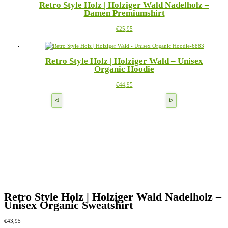
Retro Style Holz | Holziger Wald Nadelholz –
Varianten
gewählt
Damen Premiumshirt
auf.
werden
Die
Dieses
€
25,95
Optionen
Produkt
können
weist
auf
mehrere
der
Retro Style Holz | Holziger Wald – Unisex
Varianten
Produktseite
Organic Hoodie
auf.
gewählt
Die
werden
Dieses
€
44,95
Optionen
Produkt
können
weist
auf
mehrere
der
Varianten
Produktseite
auf.
gewählt
Die
werden
Optionen
können
auf
der
Produktseite
gewählt
werden
Retro Style Holz | Holziger Wald Nadelholz –
Unisex Organic Sweatshirt
€
43,95