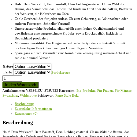
Holz! Dein Werkstoff, Dein Baustoff, Dein Lieblingsmaterial. Ob im Wald die
Bäume, das Stammholz, das Totholz und Rinde im Forst oder die Balken, Bretter in
der Werkstatt, die Holzscheite im Ofen…
Coole Geschenkidee für jeden Anlass. Ob zum Geburtstag, zu Weihnachten oder
anderen Feiertagen. Schneller Versand!
Unsere ausgewählte Produktvielfalt erfüllt einen hohen Qualitätsstandard und
gewährleistet eine ausgezeichnete Produkt- sowie Druckqualität. Exklusiv in
Deutschland produziert
Modernes Sweatshirt. Der Hingucker auf jeder Party oder als Freizeit Shirt mit
hochwertigem Druck. hochwertiges Unisex Organic Sweatshirt
Spare ganz einfach Versandkosten: Kombiniere kostengünstig mehrere Artikel und
zahle nur einmal Versand!
Grösse
Farbe
Zurücksetzen
Retro
Style
In den Warenkorb
Holz
Artikelnummer:
VSBS41CU_STSU823
Kategorien:
Bio-Produkte
,
Für Frauen
,
Für Männer
,
|
Sweatshirts
,
Waldmotive
Schlagwort:
Retro Style Holz
Holziger
Wald
Beschreibung
Nadelholz
Zusätzliche Informationen
-
Rezensionen (0)
Unisex
Organic
Beschreibung
Sweatshirt
Menge
Holz! Dein Werkstoff, Dein Baustoff, Dein Lieblingsmaterial. Ob im Wald die Bäume, das
Stammholz, das Totholz und Rinde im Forst oder die Balken, Bretter in der Werkstatt, die