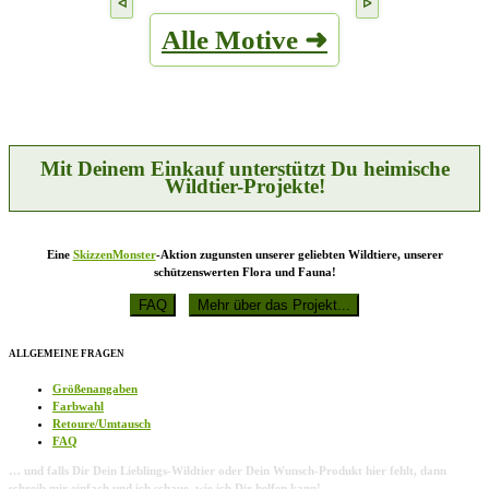
weist
auf
mehrere
der
Alle Motive ➜
Varianten
Produktseite
auf.
gewählt
Die
werden
Optionen
können
auf
der
Produktseite
Mit Deinem Einkauf unterstützt Du heimische
gewählt
Wildtier-Projekte!
werden
Eine
SkizzenMonster
-Aktion zugunsten unserer geliebten Wildtiere, unserer
schützenswerten Flora und Fauna!
ALLGEMEINE FRAGEN
Größenangaben
Farbwahl
Retoure/Umtausch
FAQ
… und falls Dir Dein Lieblings-Wildtier oder Dein Wunsch-Produkt hier fehlt, dann
schreib mir einfach und ich schaue, wie ich Dir helfen kann!