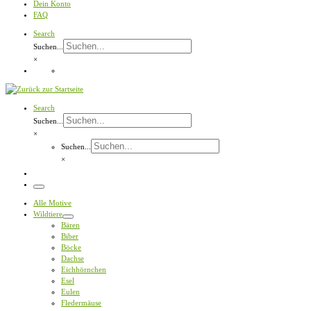
Dein Konto
FAQ
Search
Suchen...
×
Search
Suchen...
×
Suchen...
×
Menü
Alle Motive
Wildtiere
Bären
Biber
Böcke
Dachse
Eichhörnchen
Esel
Eulen
Fledermäuse