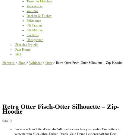
Tassen & Flaschen
Accessoires
Wall-Art
Decken & Tücher
Fußmatten
Für Frauen
Für Männer
Für Kids
Übergrößen
Über das Projekt
Dein Konto
FAQ
Startseite
>
Shop
>
Wildtiere
>
Otter
>
Retro Otter Fisch-Otter Silhouette – Zip-Hoodie
Retro Otter Fisch-Otter Silhouette – Zip-
Hoodie
€
44,95
Für alle echten Otter-Fans: die Silhouette eines lässig sitzenden Fischotters in
verwittertem 80er-Jahre-Farben Druck. Zeig Deine Leidenschaft für Dein