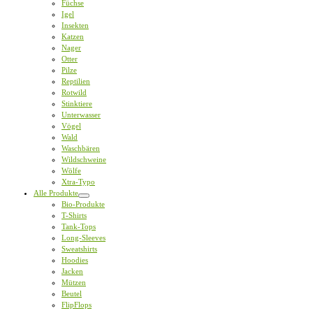
Füchse
Igel
Insekten
Katzen
Nager
Otter
Pilze
Reptilien
Rotwild
Stinktiere
Unterwasser
Vögel
Wald
Waschbären
Wildschweine
Wölfe
Xtra-Typo
Alle Produkte
Bio-Produkte
T-Shirts
Tank-Tops
Long-Sleeves
Sweatshirts
Hoodies
Jacken
Mützen
Beutel
FlipFlops