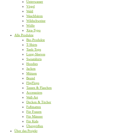
Unterwasser
Vögel
Wald
Waschbären
Wildschweine
Wölfe
Xtra-Typo
Alle Produkte
Bio-Produkte
T-Shirts
Tank-Tops
Long-Sleeves
Sweatshirts
Hoodies
Jacken
Mützen
Beutel
FlipFlops
Tassen & Flaschen
Accessoires
Wall-Art
Decken & Tücher
Fußmatten
Für Frauen
Für Männer
Für Kids
Übergrößen
Über das Projekt