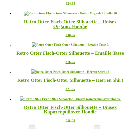
Dieses
€
24,95
Optionen
Produkt
können
weist
auf
mehrere
der
Retro Otter Fisch-Otter Silhouette – Unisex
Varianten
Produktseite
Organic Hoodie
auf.
gewählt
Die
werden
Dieses
€
48,95
Optionen
Produkt
können
weist
auf
mehrere
der
Retro Otter Fisch-Otter Silhouette – Emaille Tasse
Varianten
Produktseite
auf.
gewählt
Dieses
€
16,95
Die
werden
Produkt
Optionen
weist
können
mehrere
auf
Retro Otter Fisch-Otter Silhouette – Herren Shirt
Varianten
der
auf.
Produktseite
Dieses
€
21,95
Die
gewählt
Produkt
Optionen
werden
weist
können
mehrere
auf
Retro Otter Fisch-Otter Silhouette – Unisex
Varianten
der
Kapuzenpullover Hoodie
auf.
Produktseite
Die
gewählt
Dieses
€
38,95
Optionen
werden
Produkt
können