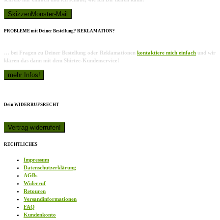
PROBLEME mit Deiner Bestellung? REKLAMATION?
… bei Fragen zu Deiner Bestellung oder Reklamationen
kontaktiere mich einfach
und wir
klären das dann mit dem Shirtee-Kundenservice!
Dein WIDERRUFSRECHT
RECHTLICHES
Impressum
Datenschutzerklärung
AGBs
Widerruf
Retouren
Versandinformationen
FAQ
Kundenkonto