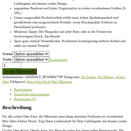
Lieblingstier mit diesem coolen Design.
angenehme Passform und hoher Tragekomfort in vielen verschiedenen Größen (S-
3XL)
Unsere ausgewählte Produktvielfalt erfüllt einen hohen Qualitätsstandard und
gewährleistet eine ausgezeichnete Produkt- sowie Druckqualität. Exklusiv in
Deutschland produziert
Moderner Zipper. Der Hingucker auf jeder Party oder in der Freizeit mit
hochwertigem Druck. Zip-Hoodie
Spare ganz einfach Versandkosten: Kombiniere kostengünstig mehrere Artikel und
zahle nur einmal Versand!
Grösse
Farbe
Zurücksetzen
Retro
Otter
In den Warenkorb
Fisch-
Artikelnummer:
GZDJX4CT_BCWM647*B*
Kategorien:
Für Frauen
,
Für Männer
,
Jacken
,
Otter
Otter
Schlagwort:
Retro Otter Fisch-Otter Silhouette
Silhouette
-
Beschreibung
Zip-
Zusätzliche Informationen
Hoodie
Rezensionen (0)
Menge
Beschreibung
Für alle echten Otter-Fans: die Silhouette eines lässig sitzenden Fischotters in verwittertem
80er-Jahre-Farben Druck. Zeig Deine Leidenschaft für Dein Lieblingstier mit diesem coolen
Design.
Coolste Otter Kunst. Otterly Artsy. Ein Muss für jeden Fan dieser tollen Wassermarder. Die