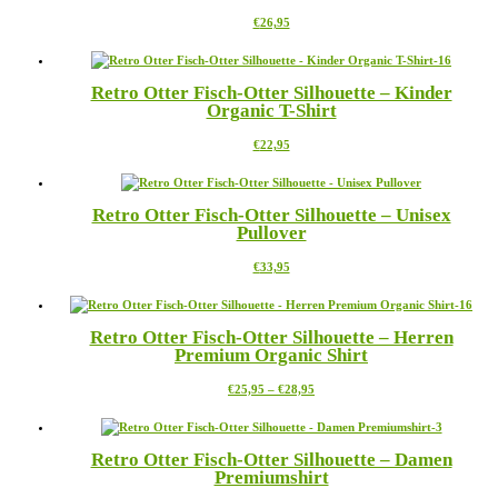
Dieses
€
26,95
Produkt
weist
mehrere
Retro Otter Fisch-Otter Silhouette – Kinder
Varianten
Organic T-Shirt
auf.
Die
Dieses
€
22,95
Optionen
Produkt
können
weist
auf
mehrere
der
Retro Otter Fisch-Otter Silhouette – Unisex
Varianten
Produktseite
Pullover
auf.
gewählt
Die
werden
Dieses
€
33,95
Optionen
Produkt
können
weist
auf
mehrere
der
Retro Otter Fisch-Otter Silhouette – Herren
Varianten
Produktseite
Premium Organic Shirt
auf.
gewählt
Die
werden
Preisspanne:
Dieses
€
25,95
–
€
28,95
Optionen
€25,95
Produkt
können
bis
weist
auf
€28,95
mehrere
der
Retro Otter Fisch-Otter Silhouette – Damen
Varianten
Produktseite
Premiumshirt
auf.
gewählt
Die
werden