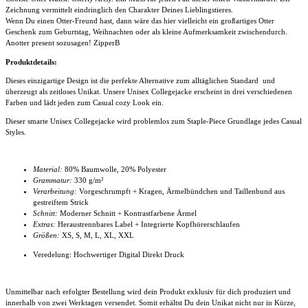
Zeichnung vermittelt eindringlich den Charakter Deines Lieblingstieres.
Wenn Du einen Otter-Freund hast, dann wäre das hier vielleicht ein großartiges Otter
Geschenk zum Geburtstag, Weihnachten oder als kleine Aufmerksamkeit zwischendurch.
Anotter present sozusagen! ZipperB
Produktdetails:
Dieses einzigartige Design ist die perfekte Alternative zum alltäglichen Standard und
überzeugt als zeitloses Unikat. Unsere Unisex Collegejacke
erscheint in drei verschiedenen
Farben und lädt jeden zum Casual cozy Look ein.
Dieser smarte
Unisex Collegejacke
wird problemlos zum Staple-Piece Grundlage jedes Casual
Styles.
Material:
80% Baumwolle, 20% Polyester
Grammatur:
330 g/m²
Verarbeitung:
Vorgeschrumpft + Kragen, Ärmelbündchen und Taillenbund aus
gestreiftem Strick
Schnitt:
Moderner Schnitt + Kontrastfarbene Ärmel
Extras:
Heraustrennbares Label + Integrierte Kopfhörerschlaufen
Größen:
XS, S, M, L, XL, XXL
Veredelung: Hochwertiger Digital Direkt Druck
Unmittelbar nach erfolgter Bestellung wird dein Produkt exklusiv für dich produziert und
innerhalb von zwei Werktagen versendet. Somit erhältst Du dein Unikat nicht nur in Kürze,