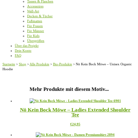
Tassen & Flaschen
Accessoires
Wall-Art
Decken & Tücher
Fußmatten
Für Frauen
Für Männer
Für Kids
Übergrößen
Über das Projekt
Dein Konto
FAQ
Startseite
>
Shop
>
Alle Produkte
>
Bio-Produkte
>
Nö Kein Bock Möwe – Unisex Organic
Hoodie
Mehr Produkte mit diesem Motiv...
Nö Kein Bock Möwe – Ladies Extended Shoulder
Tee
Dieses
€
24,95
Produkt
weist