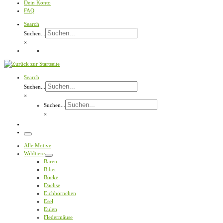
Dein Konto
FAQ
Search
Suchen...
×
Search
Suchen...
×
Suchen...
×
Menü
Alle Motive
Wildtiere
Bären
Biber
Böcke
Dachse
Eichhörnchen
Esel
Eulen
Fledermäuse