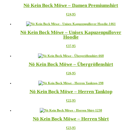
mehrere
Nö Kein Bock Möwe – Damen Premiumshirt
Varianten
auf.
Dieses
€
24,95
Die
Produkt
Optionen
weist
können
mehrere
auf
Nö Kein Bock Möwe – Unisex Kapuzenpullover
Varianten
der
Hoodie
auf.
Produktseite
Die
gewählt
Dieses
€
37,95
Optionen
werden
Produkt
können
weist
auf
mehrere
der
Nö Kein Bock Möwe – Übergrößenshirt
Varianten
Produktseite
auf.
gewählt
Dieses
€
26,95
Die
werden
Produkt
Optionen
weist
können
mehrere
auf
Nö Kein Bock Möwe – Herren Tanktop
Varianten
der
auf.
Produktseite
Dieses
€
22,95
Die
gewählt
Produkt
Optionen
werden
weist
können
mehrere
auf
Nö Kein Bock Möwe – Herren Shirt
Varianten
der
auf.
Produktseite
Dieses
€
23,95
Die
gewählt