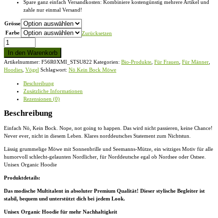
Spare ganz einfach Versandkosten: Kombiniere kostengünstig mehrere Artikel und
zahle nur einmal Versand!
Grösse
Farbe
Zurücksetzen
Nö
Kein
In den Warenkorb
Bock
Artikelnummer:
F56R0XMI_STSU822
Kategorien:
Bio-Produkte
,
Für Frauen
,
Für Männer
,
Möwe
Hoodies
,
Vögel
Schlagwort:
Nö Kein Bock Möwe
-
Unisex
Beschreibung
Organic
Zusätzliche Informationen
Hoodie
Rezensionen (0)
Menge
Beschreibung
Einfach Nö, Kein Bock. Nope, not going to happen. Das wird nicht passieren, keine Chance!
Never ever, nicht in diesem Leben. Klares norddeutsches Statement zum Nichtstun.
Lässig grummelige Möwe mit Sonnenbrille und Seemanns-Mütze, ein witziges Motiv für alle
humorvoll schlecht-gelaunten Nordlicher, für Norddeutsche egal ob Nordsee oder Ostsee.
Unisex Organic Hoodie
Produktdetails:
Das modische Multitalent in absoluter Premium Qualität! Dieser stylische Begleiter ist
stabil, bequem und unterstützt dich bei jedem Look.
Unisex Organic Hoodie für mehr Nachhaltigkeit