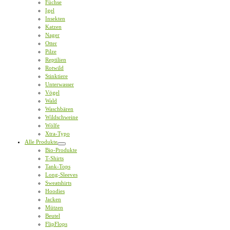
Füchse
Igel
Insekten
Katzen
Nager
Otter
Pilze
Reptilien
Rotwild
Stinktiere
Unterwasser
Vögel
Wald
Waschbären
Wildschweine
Wölfe
Xtra-Typo
Alle Produkte
Bio-Produkte
T-Shirts
Tank-Tops
Long-Sleeves
Sweatshirts
Hoodies
Jacken
Mützen
Beutel
FlipFlops