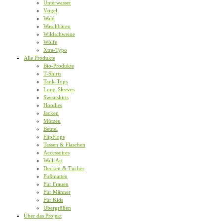
Unterwasser
Vögel
Wald
Waschbären
Wildschweine
Wölfe
Xtra-Typo
Alle Produkte
Bio-Produkte
T-Shirts
Tank-Tops
Long-Sleeves
Sweatshirts
Hoodies
Jacken
Mützen
Beutel
FlipFlops
Tassen & Flaschen
Accessoires
Wall-Art
Decken & Tücher
Fußmatten
Für Frauen
Für Männer
Für Kids
Übergrößen
Über das Projekt