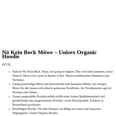
Nö Kein Bock Möwe – Unisex Organic
Hoodie
€
47,95
Einfach Nö, Kein Bock. Nope, not going to happen. Das wird nicht passieren, keine
Chance! Never ever, nicht in diesem Leben. Klares norddeutsches Statement zum
Nichtstun.
Lässig grummelige Möwe mit Sonnenbrille und Seemanns-Mütze, ein witziges
Motiv für alle humorvoll schlecht-gelaunten Nordlicher, für Norddeutsche egal ob
Nordsee oder Ostsee.
Unsere ausgewählte Produktvielfalt erfüllt einen hohen Qualitätsstandard und
gewährleistet eine ausgezeichnete Produkt- sowie Druckqualität. Exklusiv in
Deutschland produziert.
Kuscheliger Hoodie. Für jede Situation im Alltag ein treuer und bequemer
Wegbegleiter. Unisex Organic Hoodie