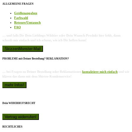
ALLGEMEINE FRAGEN
Größenangaben
Farbwahl
Retoure/Umtausch
FAQ
… und falls Dir Dein Lieblings-Wildtier oder Dein Wunsch-Produkt hier fehlt, dann
schreib mir einfach und ich schaue, wie ich Dir helfen kann!
PROBLEME mit Deiner Bestellung? REKLAMATION?
… bei Fragen zu Deiner Bestellung oder Reklamationen
kontaktiere mich einfach
und wir
klären das dann mit dem Shirtee-Kundenservice!
Dein WIDERRUFSRECHT
RECHTLICHES