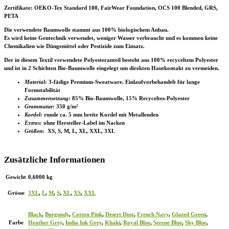
Zertifikate
: OEKO-Tex Standard 100, FairWear Foundation, OCS 100 Blended, GRS,
PETA
Die verwendete Baumwolle stammt aus 100% biologischem Anbau.
Es wird keine Gentechnik verwendet, weniger Wasser verbraucht und es kommen keine
Chemikalien wie Düngemittel oder Pestizide zum Einsatz.
Der in diesem Textil verwendete Polyesteranteil besteht aus 100% recyceltem Polyester
und ist in 2 Schichten Bio-Baumwolle eingelegt um direkten Hautkontakt zu vermeiden.
Material:
3-fädige Premium-Sweatware. Einlaufvorbehandelt für lange
Formstabilität
Zusammensetzung:
85% Bio-Baumwolle, 15% Recyceltes-Polyester
Grammatur:
350 g/m²
Kordel:
runde ca. 5 mm breite Kordel mit Metallenden
Extras:
ohne Hersteller-Label im Nacken
Größen:
XS, S, M, L, XL, XXL, 3XL
Zusätzliche Informationen
Gewicht
0,6000 kg
Grösse
3XL
,
L
,
M
,
S
,
XL
,
XS
,
XXL
Black
,
Burgundy
,
Cotton Pink
,
Desert Dust
,
French Navy
,
Glazed Green
,
Farbe
Heather Grey
,
India Ink Grey
,
Khaki
,
Royal Blue
,
Serene Blue
,
Sky Blue
,