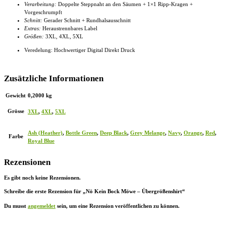
Verarbeitung:
Doppelte Steppnaht an den Säumen + 1×1 Ripp-Kragen +
Vorgeschrumpft
Schnitt:
Gerader Schnitt + Rundhalsausschnitt
Extras:
Heraustrennbares Label
Größen:
3XL, 4XL
, 5XL
Veredelung: Hochwertiger Digital Direkt Druck
Zusätzliche Informationen
Gewicht
0,2000 kg
Grösse
3XL
,
4XL
,
5XL
Ash (Heather)
,
Bottle Green
,
Deep Black
,
Grey Melange
,
Navy
,
Orange
,
Red
,
Farbe
Royal Blue
Rezensionen
Es gibt noch keine Rezensionen.
Schreibe die erste Rezension für „Nö Kein Bock Möwe – Übergrößenshirt“
Du musst
angemeldet
sein, um eine Rezension veröffentlichen zu können.