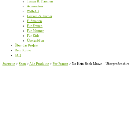
Tassen & Flaschen
Accessoires
Wall-Art
Decken & Tücher
Fußmatten
Für Frauen
Für Männer
Für Kids
Übergrößen
Über das Projekt
Dein Konto
FAQ
Startseite
>
Shop
>
Alle Produkte
>
Für Frauen
>
Nö Kein Bock Möwe – Übergrößenshirt