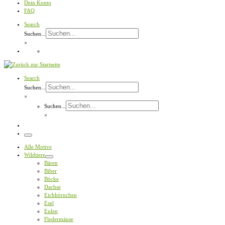
Dein Konto
FAQ
Search
Suchen...
×
Search
Suchen...
×
Suchen...
×
Menü
Alle Motive
Wildtiere
Bären
Biber
Böcke
Dachse
Eichhörnchen
Esel
Eulen
Fledermäuse