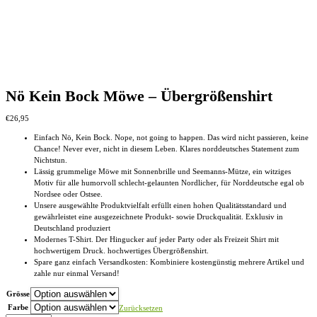
Nö Kein Bock Möwe – Übergrößenshirt
€
26,95
Einfach Nö, Kein Bock. Nope, not going to happen. Das wird nicht passieren, keine
Chance! Never ever, nicht in diesem Leben. Klares norddeutsches Statement zum
Nichtstun.
Lässig grummelige Möwe mit Sonnenbrille und Seemanns-Mütze, ein witziges
Motiv für alle humorvoll schlecht-gelaunten Nordlicher, für Norddeutsche egal ob
Nordsee oder Ostsee.
Unsere ausgewählte Produktvielfalt erfüllt einen hohen Qualitätsstandard und
gewährleistet eine ausgezeichnete Produkt- sowie Druckqualität. Exklusiv in
Deutschland produziert
Modernes T-Shirt. Der Hingucker auf jeder Party oder als Freizeit Shirt mit
hochwertigem Druck. hochwertiges Übergrößenshirt.
Spare ganz einfach Versandkosten: Kombiniere kostengünstig mehrere Artikel und
zahle nur einmal Versand!
Grösse
Farbe
Zurücksetzen