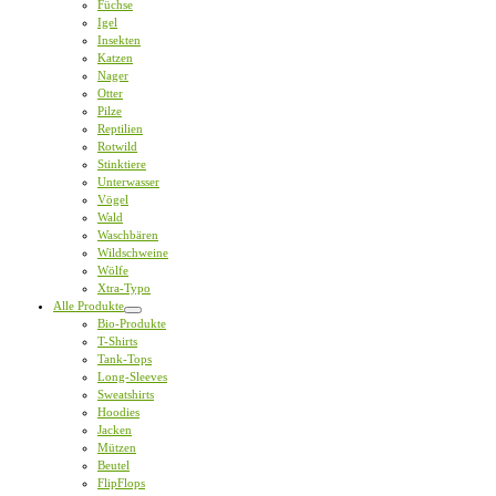
Füchse
Igel
Insekten
Katzen
Nager
Otter
Pilze
Reptilien
Rotwild
Stinktiere
Unterwasser
Vögel
Wald
Waschbären
Wildschweine
Wölfe
Xtra-Typo
Alle Produkte
Bio-Produkte
T-Shirts
Tank-Tops
Long-Sleeves
Sweatshirts
Hoodies
Jacken
Mützen
Beutel
FlipFlops