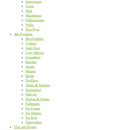
Unterwasser
Vögel
Wald
Waschbären
Wildschweine
Wölfe
Xtra-Typo
Alle Produkte
Bio-Produkte
T-Shirts
Tank-Tops
Long-Sleeves
Sweatshirts
Hoodies
Jacken
Mützen
Beutel
FlipFlops
Tassen & Flaschen
Accessoires
Wall-Art
Decken & Tücher
Fußmatten
Für Frauen
Für Männer
Für Kids
Übergrößen
Über das Projekt