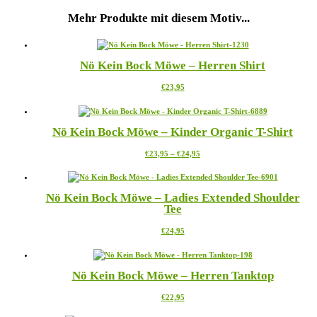
Mehr Produkte mit diesem Motiv...
Nö Kein Bock Möwe – Herren Shirt
Dieses
€
23,95
Produkt
weist
mehrere
Nö Kein Bock Möwe – Kinder Organic T-Shirt
Varianten
auf.
Preisspanne:
Dieses
€
23,95
–
€
24,95
Die
€23,95
Produkt
Optionen
bis
weist
können
€24,95
mehrere
auf
Nö Kein Bock Möwe – Ladies Extended Shoulder
Varianten
der
Tee
auf.
Produktseite
Die
gewählt
Dieses
€
24,95
Optionen
werden
Produkt
können
weist
auf
mehrere
der
Nö Kein Bock Möwe – Herren Tanktop
Varianten
Produktseite
auf.
gewählt
Dieses
€
22,95
Die
werden
Produkt
Optionen