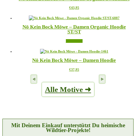
auf.
gewählt
Dieses
€
43,95
Die
werden
Produkt
Optionen
weist
können
mehrere
auf
Nö Kein Bock Möwe – Damen Organic Hoodie
Varianten
der
ST/ST
auf.
Produktseite
Die
gewählt
Weiterlesen
Optionen
werden
können
auf
der
Nö Kein Bock Möwe – Damen Hoodie
Produktseite
gewählt
Dieses
€
37,95
werden
Produkt
weist
mehrere
Alle Motive ➜
Varianten
auf.
Die
Optionen
können
auf
der
Produktseite
Mit Deinem Einkauf unterstützt Du heimische
gewählt
Wildtier-Projekte!
werden