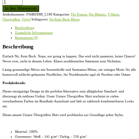
Nö
Kein
In den Warenkorb
Bock
Artikelnummer:
F56R0XMI_L190
Kategorien:
Für Frauen
,
Für Männer
,
T-Shirts
,
Möwe
Übergrößen
,
Vögel
Schlagwort:
Nö Kein Bock Möwe
-
Übergrößenshirt
Beschreibung
Menge
Zusätzliche Informationen
Rezensionen (0)
Beschreibung
Einfach Nö, Kein Bock. Nope, not going to happen. Das wird nicht passieren, keine Chance!
Never ever, nicht in diesem Leben. Klares norddeutsches Statement zum Nichtstun.
Lässig grummelige Möwe mit Sonnenbrille und Seemanns-Mütze, ein witziges Motiv für alle
humorvoll schlecht-gelaunten Nordlicher, für Norddeutsche egal ob Nordsee oder Ostsee.
Produktdetails:
Dieses einzigartige Design ist die perfekte Alternative zum alltäglichen Standard und
überzeugt als zeitloses Unikat. Unser
Unisex Übergrößen Shirt
erscheint in vielen
verschiedenen Farben im Rundhals-Ausschnitt und lädt zu zahlreich kombinierbaren Looks
ein.
Dieses smarte
Unisex Übergrößen Shirt
wird problemlos zur Grundlage jeden Styles.
Material:
100%
Grammatur:
Weiß – 141 g/m² / Farbig – 150 g/m²