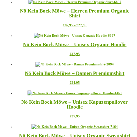
weist
können
mehrere
auf
Nö Kein Bock Möwe – Herren Premium Organic
Varianten
der
Shirt
auf.
Produktseite
Die
gewählt
Preisspanne:
Dieses
€
26,95
–
€
27,95
Optionen
werden
€26,95
Produkt
können
bis
weist
auf
€27,95
mehrere
der
Nö Kein Bock Möwe – Unisex Organic Hoodie
Varianten
Produktseite
auf.
gewählt
Dieses
€
47,95
Die
werden
Produkt
Optionen
weist
können
mehrere
auf
Nö Kein Bock Möwe – Damen Premiumshirt
Varianten
der
auf.
Produktseite
Dieses
€
24,95
Die
gewählt
Produkt
Optionen
werden
weist
können
mehrere
auf
Nö Kein Bock Möwe – Unisex Kapuzenpullover
Varianten
der
Hoodie
auf.
Produktseite
Die
gewählt
Dieses
€
37,95
Optionen
werden
Produkt
können
weist
auf
mehrere
der
Nö Kein Bock Möwe – Unisex Organic Sweatshirt
Varianten
Produktseite