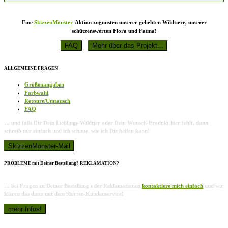
Eine
SkizzenMonster
-Aktion zugunsten unserer geliebten Wildtiere, unserer
schützenswerten Flora und Fauna!
ALLGEMEINE FRAGEN
Größenangaben
Farbwahl
Retoure/Umtausch
FAQ
… und falls Dir Dein Lieblings-Wildtier oder Dein Wunsch-Produkt hier fehlt, dann
schreib mir einfach und ich schaue, wie ich Dir helfen kann!
PROBLEME mit Deiner Bestellung? REKLAMATION?
… bei Fragen zu Deiner Bestellung oder Reklamationen
kontaktiere mich einfach
und wir
klären das dann mit dem Shirtee-Kundenservice!