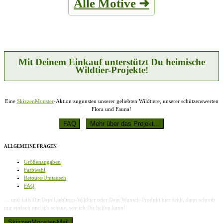
Alle Motive ➜
Varianten
Produktseite
auf.
gewählt
Die
werden
Optionen
können
auf
der
Produktseite
Mit Deinem Einkauf unterstützt Du heimische
gewählt
Wildtier-Projekte!
werden
Eine
SkizzenMonster
-Aktion zugunsten unserer geliebten Wildtiere, unserer schützenswerten
Flora und Fauna!
ALLGEMEINE FRAGEN
Größenangaben
Farbwahl
Retoure/Umtausch
FAQ
… und falls Dir Dein Lieblings-Wildtier oder Dein Wunsch-Produkt hier fehlt, dann schreib
mir einfach und ich schaue, wie ich Dir helfen kann!