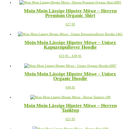
weist
mehrere
Moin Moin Lässige Hipster Möwe – Herren
Varianten
Premium Organic Shirt
auf.
Die
Dieses
€
27,95
Optionen
Produkt
können
weist
auf
mehrere
der
Moin Moin Lässige Hipster Möwe – Unisex
Varianten
Produktseite
Kapuzenpullover Hoodie
auf.
gewählt
Die
werden
Preisspanne:
Dieses
€
35,95
–
€
38,95
Optionen
€35,95
Produkt
können
bis
weist
auf
€38,95
mehrere
der
Moin Moin Lässige Hipster Möwe – Unisex
Varianten
Produktseite
Organic Hoodie
auf.
gewählt
Die
werden
Dieses
€
48,95
Optionen
Produkt
können
weist
auf
mehrere
der
Moin Moin Lässige Hipster Möwe – Herren
Varianten
Produktseite
Tanktop
auf.
gewählt
Die
werden
Dieses
€
21,95
Optionen
Produkt
können
weist
auf