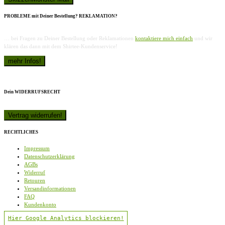
PROBLEME mit Deiner Bestellung? REKLAMATION?
… bei Fragen zu Deiner Bestellung oder Reklamationen
kontaktiere mich einfach
und wir
klären das dann mit dem Shirtee-Kundenservice!
Dein WIDERRUFSRECHT
RECHTLICHES
Impressum
Datenschutzerklärung
AGBs
Widerruf
Retouren
Versandinformationen
FAQ
Kundenkonto
Hier Google Analytics blockieren!