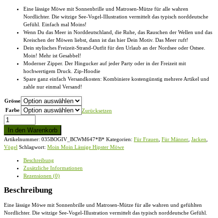
Eine lässige Möwe mit Sonnenbrille und Matrosen-Mütze für alle wahren
Nordlichter. Die witzige See-Vogel-Illustration vermittelt das typisch norddeutsche
Gefühl. Einfach mal Moins!
Wenn Du das Meer in Norddeutschland, die Ruhe, das Rauschen der Wellen und das
Kreischen der Möwen liebst, dann ist das hier Dein Motiv. Das Meer ruft!
Dein stylisches Freizeit-Strand-Outfit für den Urlaub an der Nordsee oder Ostsee.
Moin! Mehr ist Gesabbel!
Moderner Zipper. Der Hingucker auf jeder Party oder in der Freizeit mit
hochwertigem Druck. Zip-Hoodie
Spare ganz einfach Versandkosten: Kombiniere kostengünstig mehrere Artikel und
zahle nur einmal Versand!
Grösse
Farbe
Zurücksetzen
Moin
Moin
In den Warenkorb
Lässige
Artikelnummer:
035BOGIV_BCWM647*B*
Kategorien:
Für Frauen
,
Für Männer
,
Jacken
,
Hipster
Vögel
Schlagwort:
Moin Moin Lässige Hipster Möwe
Möwe
-
Beschreibung
Zip-
Zusätzliche Informationen
Hoodie
Rezensionen (0)
Menge
Beschreibung
Eine lässige Möwe mit Sonnenbrille und Matrosen-Mütze für alle wahren und gefühlten
Nordlichter. Die witzige See-Vogel-Illustration vermittelt das typisch norddeutsche Gefühl.