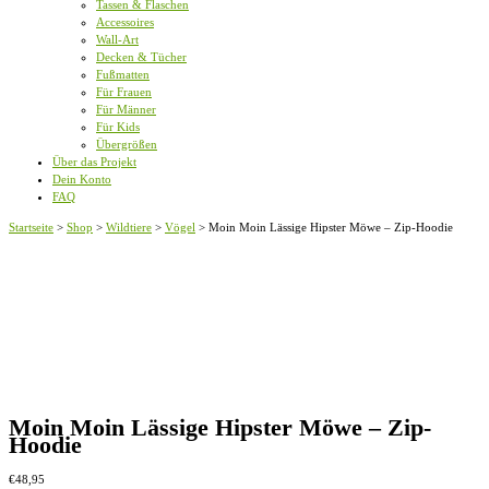
Tassen & Flaschen
Accessoires
Wall-Art
Decken & Tücher
Fußmatten
Für Frauen
Für Männer
Für Kids
Übergrößen
Über das Projekt
Dein Konto
FAQ
Startseite
>
Shop
>
Wildtiere
>
Vögel
>
Moin Moin Lässige Hipster Möwe – Zip-Hoodie
Moin Moin Lässige Hipster Möwe – Zip-
Hoodie
€
48,95