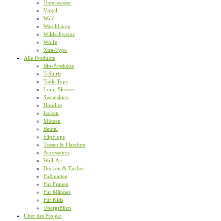
Unterwasser
Vögel
Wald
Waschbären
Wildschweine
Wölfe
Xtra-Typo
Alle Produkte
Bio-Produkte
T-Shirts
Tank-Tops
Long-Sleeves
Sweatshirts
Hoodies
Jacken
Mützen
Beutel
FlipFlops
Tassen & Flaschen
Accessoires
Wall-Art
Decken & Tücher
Fußmatten
Für Frauen
Für Männer
Für Kids
Übergrößen
Über das Projekt