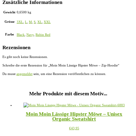
Zusätzliche Informationen
Gewicht
0,6500 kg
Grösse
3XL
,
L
,
M
,
S
,
XL
,
XXL
Farbe
Black
,
Navy
,
Rubin Red
Rezensionen
Es gibt noch keine Rezensionen.
Schreibe die erste Rezension für „Moin Moin Lässige Hipster Möwe – Zip-Hoodie“
Du musst
angemeldet
sein, um eine Rezension veröffentlichen zu können.
Mehr Produkte mit diesem Motiv...
Moin Moin Lässige Hipster Möwe – Unisex
Organic Sweatshirt
Dieses
€
43,95
Produkt