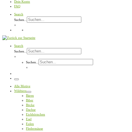
Dein Konto
FAQ
Search
Suchen...
×
Search
Suchen...
×
Suchen...
×
Menü
Alle Motive
Wildtiere
Bären
Biber
Böcke
Dachse
Eichhörnchen
Esel
Eulen
Fledermäuse