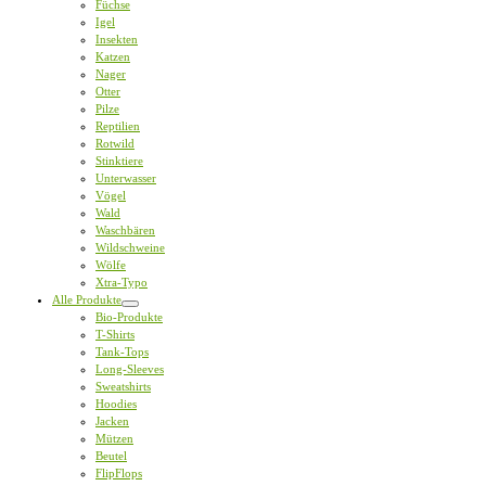
Füchse
Igel
Insekten
Katzen
Nager
Otter
Pilze
Reptilien
Rotwild
Stinktiere
Unterwasser
Vögel
Wald
Waschbären
Wildschweine
Wölfe
Xtra-Typo
Alle Produkte
Bio-Produkte
T-Shirts
Tank-Tops
Long-Sleeves
Sweatshirts
Hoodies
Jacken
Mützen
Beutel
FlipFlops