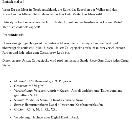
Einfach mal so!
Wenn Du das Meer in Norddeutschland, die Ruhe, das Rauschen der Wellen und das
Kreischen der Möwen liebst, dann ist das hier Dein Motiv. Das Meer ruft!
Dein stylisches Freizeit-Strand-Outfit für den Urlaub an der Nordsee oder Ostsee. Moin!
Mehr ist Gesabbel! ZipperB
Produktdetails:
Dieses einzigartige Design ist die perfekte Alternative zum alltäglichen Standard und
überzeugt als zeitloses Unikat. Unsere Unisex Collegejacke
erscheint in drei verschiedenen
Farben und lädt jeden zum Casual cozy Look ein.
Dieser smarte
Unisex Collegejacke
wird problemlos zum Staple-Piece Grundlage jedes Casual
Styles.
Material:
80% Baumwolle, 20% Polyester
Grammatur:
330 g/m²
Verarbeitung:
Vorgeschrumpft + Kragen, Ärmelbündchen und Taillenbund aus
gestreiftem Strick
Schnitt:
Moderner Schnitt + Kontrastfarbene Ärmel
Extras:
Heraustrennbares Label + Integrierte Kopfhörerschlaufen
Größen:
XS, S, M, L, XL, XXL
Veredelung: Hochwertiger Digital Direkt Druck