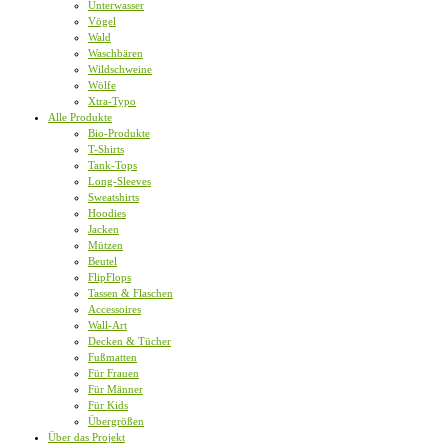
Unterwasser
Vögel
Wald
Waschbären
Wildschweine
Wölfe
Xtra-Typo
Alle Produkte
Bio-Produkte
T-Shirts
Tank-Tops
Long-Sleeves
Sweatshirts
Hoodies
Jacken
Mützen
Beutel
FlipFlops
Tassen & Flaschen
Accessoires
Wall-Art
Decken & Tücher
Fußmatten
Für Frauen
Für Männer
Für Kids
Übergrößen
Über das Projekt