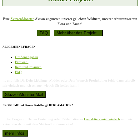
Eine
SkizzenMonster
-Aktion zugunsten unserer geliebten Wildtiere, unserer schützenswerten
Flora und Fauna!
ALLGEMEINE FRAGEN
Größenangaben
Farbwahl
Retoure/Umtausch
FAQ
… und falls Dir Dein Lieblings-Wildtier oder Dein Wunsch-Produkt hier fehlt, dann schreib
mir einfach und ich schaue, wie ich Dir helfen kann!
PROBLEME mit Deiner Bestellung? REKLAMATION?
… bei Fragen zu Deiner Bestellung oder Reklamationen
kontaktiere mich einfach
und wir
klären das dann mit dem Shirtee-Kundenservice!