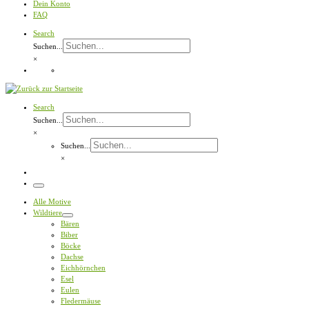
Dein Konto
FAQ
Search
Suchen...
×
Search
Suchen...
×
Suchen...
×
Menü
Alle Motive
Wildtiere
Bären
Biber
Böcke
Dachse
Eichhörnchen
Esel
Eulen
Fledermäuse