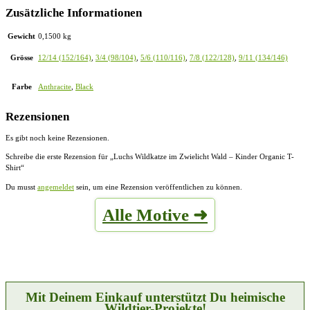
Zusätzliche Informationen
Gewicht
0,1500 kg
Grösse
12/14 (152/164)
,
3/4 (98/104)
,
5/6 (110/116)
,
7/8 (122/128)
,
9/11 (134/146)
Farbe
Anthracite
,
Black
Rezensionen
Es gibt noch keine Rezensionen.
Schreibe die erste Rezension für „Luchs Wildkatze im Zwielicht Wald – Kinder Organic T-
Shirt“
Du musst
angemeldet
sein, um eine Rezension veröffentlichen zu können.
Alle Motive ➜
Mit Deinem Einkauf unterstützt Du heimische
Wildtier-Projekte!