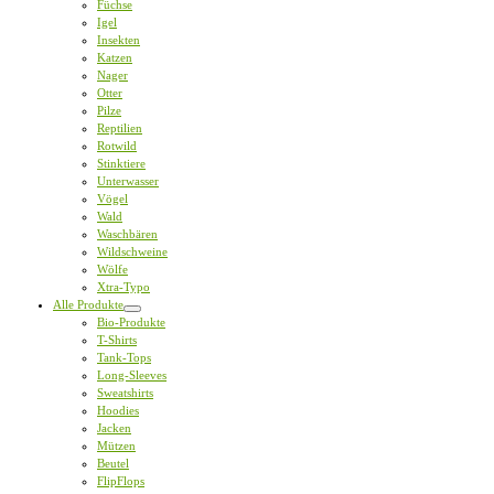
Füchse
Igel
Insekten
Katzen
Nager
Otter
Pilze
Reptilien
Rotwild
Stinktiere
Unterwasser
Vögel
Wald
Waschbären
Wildschweine
Wölfe
Xtra-Typo
Alle Produkte
Bio-Produkte
T-Shirts
Tank-Tops
Long-Sleeves
Sweatshirts
Hoodies
Jacken
Mützen
Beutel
FlipFlops