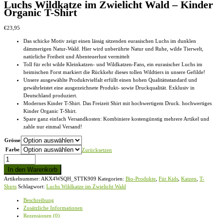
Produktseite
Luchs Wildkatze im Zwielicht Wald – Kinder
gewählt
Organic T-Shirt
werden
€
23,95
Das schicke Motiv zeigt einen lässig sitzenden eurasischen Luchs im dunklen
dämmerigen Natur-Wald. Hier wird unberührte Natur und Ruhe, wilde Tierwelt,
natürliche Freiheit und Abenteuerlust vermittelt
Toll für echt wilde Kleinkatzen- und Wildkatzen-Fans, ein eurasischer Luchs im
heimischen Forst markiert die Rückkehr dieses tollen Wildtiers in unsere Gefilde!
Unsere ausgewählte Produktvielfalt erfüllt einen hohen Qualitätsstandard und
gewährleistet eine ausgezeichnete Produkt- sowie Druckqualität. Exklusiv in
Deutschland produziert.
Modernes Kinder T-Shirt. Das Freizeit Shirt mit hochwertigem Druck. hochwertiges
Kinder Organic T-Shirt.
Spare ganz einfach Versandkosten: Kombiniere kostengünstig mehrere Artikel und
zahle nur einmal Versand!
Grösse
Farbe
Zurücksetzen
Luchs
Wildkatze
In den Warenkorb
im
Artikelnummer:
AKX4WSQH_STTK909
Kategorien:
Bio-Produkte
,
Für Kids
,
Katzen
,
T-
Zwielicht
Shirts
Schlagwort:
Luchs Wildkatze im Zwielicht Wald
Wald
-
Beschreibung
Kinder
Zusätzliche Informationen
Organic
Rezensionen (0)