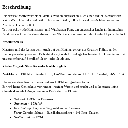
T-
Shirt
Beschreibung
Menge
Das schicke Motiv zeigt einen lässig sitzenden eurasischen Luchs im dunklen dämmerigen
Natur-Wald. Hier wird unberührte Natur und Ruhe, wilde Tierwelt, natürliche Freiheit und
Abenteuerlust vermittelt.
Toll für echt wilde Kleinkatzen- und Wildkatzen-Fans, ein eurasischer Luchs im heimischen
Forst markiert die Rückkehr dieses tollen Wildtiers in unsere Gefilde! Kinder Organic T-Shirt
Produktdetails:
Klassisch und das konsequent: Auch bei den Kleinen gehört das Organic T-Shirt zu den
Lieblingskleidungsstücken. Es bietet die optimale Grundlage für feinste Druckqualität und ist
unverzichtbar auf Schulhof, Sport- oder Spielplatz.
Kinder Organic Shirt für mehr Nachhaltigkeit
Zertifikate
: OEKO-Tex Standard 100, FairWear Foundation, OCS 100 Blended, GRS, PETA
Die verwendete Baumwolle stammt aus 100% biologischem Anbau.
Es wird keine Gentechnik verwendet, weniger Wasser verbraucht und es kommen keine
Chemikalien wie Düngemittel oder Pestizide zum Einsatz.
Material:
100% Bio-Baumwolle
Grammatur:
155g/m²
Verarbeitung:
Doppelte Steppnaht an den Säumen
Form:
Gerader Schnitt + Rundhalsausschnitt + 1×1 Ripp-Kragen
Größen:
3/4 bis 12/14