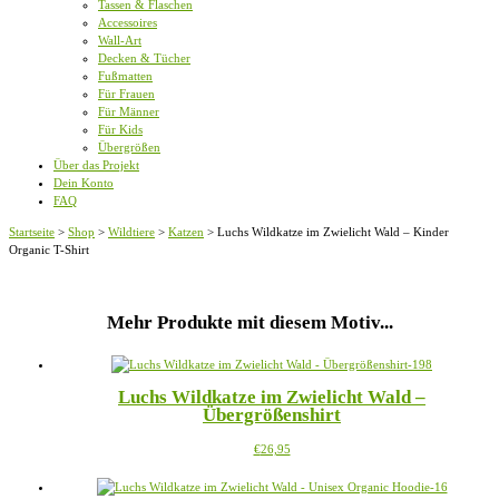
Tassen & Flaschen
Accessoires
Wall-Art
Decken & Tücher
Fußmatten
Für Frauen
Für Männer
Für Kids
Übergrößen
Über das Projekt
Dein Konto
FAQ
Startseite
>
Shop
>
Wildtiere
>
Katzen
>
Luchs Wildkatze im Zwielicht Wald – Kinder
Organic T-Shirt
Mehr Produkte mit diesem Motiv...
Luchs Wildkatze im Zwielicht Wald –
Übergrößenshirt
Dieses
€
26,95
Produkt
weist