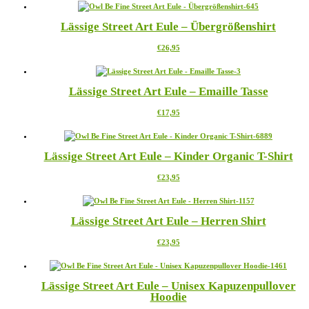
weist
können
mehrere
auf
Lässige Street Art Eule – Übergrößenshirt
Varianten
der
auf.
Produktseite
Dieses
€
26,95
Die
gewählt
Produkt
Optionen
werden
weist
können
mehrere
auf
Lässige Street Art Eule – Emaille Tasse
Varianten
der
auf.
Produktseite
Dieses
€
17,95
Die
gewählt
Produkt
Optionen
werden
weist
können
mehrere
auf
Lässige Street Art Eule – Kinder Organic T-Shirt
Varianten
der
auf.
Produktseite
Dieses
€
23,95
Die
gewählt
Produkt
Optionen
werden
weist
können
mehrere
auf
Lässige Street Art Eule – Herren Shirt
Varianten
der
auf.
Produktseite
Dieses
€
23,95
Die
gewählt
Produkt
Optionen
werden
weist
können
mehrere
auf
Lässige Street Art Eule – Unisex Kapuzenpullover
Varianten
der
Hoodie
auf.
Produktseite
Die
gewählt