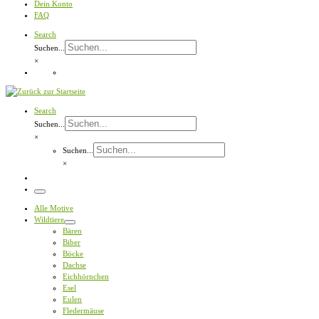
Dein Konto
FAQ
Search
Suchen...
×
Search
Suchen...
×
Suchen...
×
Menü
Alle Motive
Wildtiere
Bären
Biber
Böcke
Dachse
Eichhörnchen
Esel
Eulen
Fledermäuse