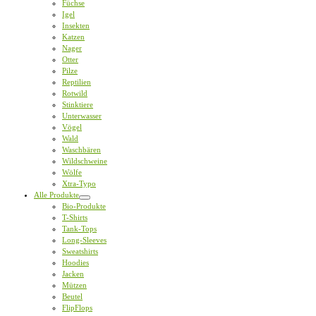
Füchse
Igel
Insekten
Katzen
Nager
Otter
Pilze
Reptilien
Rotwild
Stinktiere
Unterwasser
Vögel
Wald
Waschbären
Wildschweine
Wölfe
Xtra-Typo
Alle Produkte
Bio-Produkte
T-Shirts
Tank-Tops
Long-Sleeves
Sweatshirts
Hoodies
Jacken
Mützen
Beutel
FlipFlops