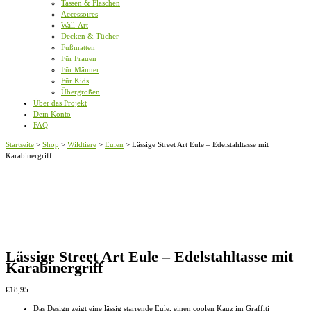
Tassen & Flaschen
Accessoires
Wall-Art
Decken & Tücher
Fußmatten
Für Frauen
Für Männer
Für Kids
Übergrößen
Über das Projekt
Dein Konto
FAQ
Startseite
>
Shop
>
Wildtiere
>
Eulen
>
Lässige Street Art Eule – Edelstahltasse mit
Karabinergriff
Lässige Street Art Eule – Edelstahltasse mit
Karabinergriff
€
18,95
Das Design zeigt eine lässig starrende Eule, einen coolen Kauz im Graffiti