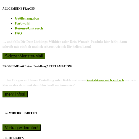
ALLGEMEINE FRAGEN
Größenangaben
Farbwahl
Retoure/Umtausch
FAQ
… und falls Dir Dein Lieblings-Wildtier oder Dein Wunsch-Produkt hier fehlt, dann
schreib mir einfach und ich schaue, wie ich Dir helfen kann!
PROBLEME mit Deiner Bestellung? REKLAMATION?
… bei Fragen zu Deiner Bestellung oder Reklamationen
kontaktiere mich einfach
und wir
klären das dann mit dem Shirtee-Kundenservice!
Dein WIDERRUFSRECHT
RECHTLICHES