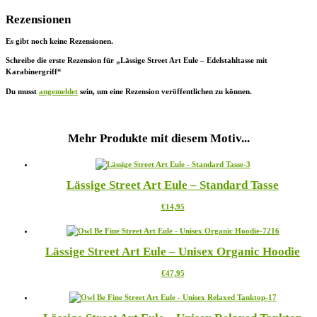
Rezensionen
Es gibt noch keine Rezensionen.
Schreibe die erste Rezension für „Lässige Street Art Eule – Edelstahltasse mit
Karabinergriff“
Du musst
angemeldet
sein, um eine Rezension veröffentlichen zu können.
Mehr Produkte mit diesem Motiv...
Lässige Street Art Eule – Standard Tasse
Dieses
€
14,95
Produkt
weist
mehrere
Lässige Street Art Eule – Unisex Organic Hoodie
Varianten
auf.
Dieses
€
47,95
Die
Produkt
Optionen
weist
können
mehrere
auf