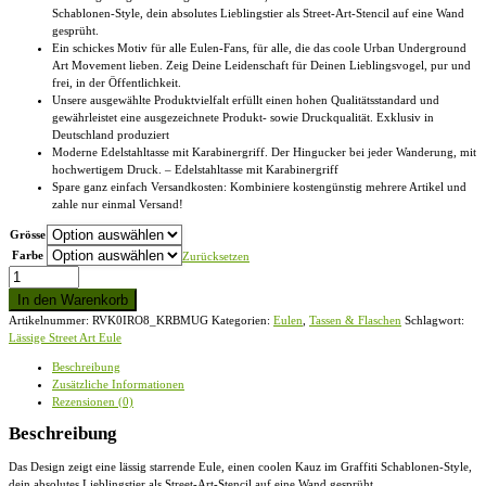
Schablonen-Style, dein absolutes Lieblingstier als Street-Art-Stencil auf eine Wand
gesprüht.
Ein schickes Motiv für alle Eulen-Fans, für alle, die das coole Urban Underground
Art Movement lieben. Zeig Deine Leidenschaft für Deinen Lieblingsvogel, pur und
frei, in der Öffentlichkeit.
Unsere ausgewählte Produktvielfalt erfüllt einen hohen Qualitätsstandard und
gewährleistet eine ausgezeichnete Produkt- sowie Druckqualität. Exklusiv in
Deutschland produziert
Moderne Edelstahltasse mit Karabinergriff. Der Hingucker bei jeder Wanderung, mit
hochwertigem Druck. – Edelstahltasse mit Karabinergriff
Spare ganz einfach Versandkosten: Kombiniere kostengünstig mehrere Artikel und
zahle nur einmal Versand!
Grösse
Farbe
Zurücksetzen
Lässige
Street
In den Warenkorb
Art
Artikelnummer:
RVK0IRO8_KRBMUG
Kategorien:
Eulen
,
Tassen & Flaschen
Schlagwort:
Eule
Lässige Street Art Eule
-
Edelstahltasse
Beschreibung
mit
Zusätzliche Informationen
Karabinergriff
Rezensionen (0)
Menge
Beschreibung
Das Design zeigt eine lässig starrende Eule, einen coolen Kauz im Graffiti Schablonen-Style,
dein absolutes Lieblingstier als Street-Art-Stencil auf eine Wand gesprüht.