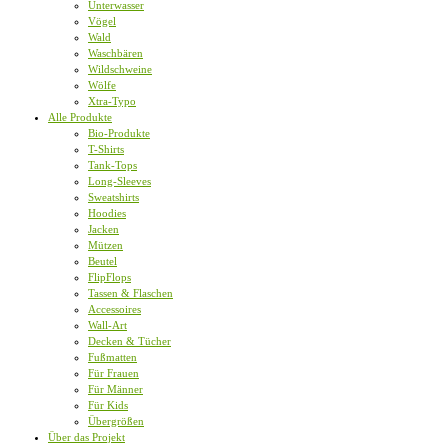
Unterwasser
Vögel
Wald
Waschbären
Wildschweine
Wölfe
Xtra-Typo
Alle Produkte
Bio-Produkte
T-Shirts
Tank-Tops
Long-Sleeves
Sweatshirts
Hoodies
Jacken
Mützen
Beutel
FlipFlops
Tassen & Flaschen
Accessoires
Wall-Art
Decken & Tücher
Fußmatten
Für Frauen
Für Männer
Für Kids
Übergrößen
Über das Projekt