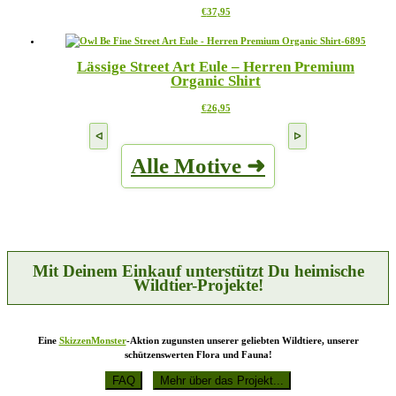
Dieses
€
37,95
Optionen
werden
Produkt
können
weist
auf
mehrere
der
Lässige Street Art Eule – Herren Premium
Varianten
Produktseite
Organic Shirt
auf.
gewählt
Die
werden
Dieses
€
26,95
Optionen
Produkt
können
weist
auf
mehrere
der
Alle Motive ➜
Varianten
Produktseite
auf.
gewählt
Die
werden
Optionen
können
auf
der
Produktseite
Mit Deinem Einkauf unterstützt Du heimische
gewählt
Wildtier-Projekte!
werden
Eine
SkizzenMonster
-Aktion zugunsten unserer geliebten Wildtiere, unserer
schützenswerten Flora und Fauna!