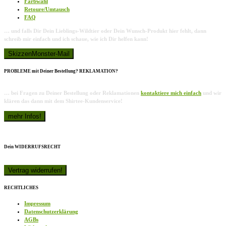
Farbwahl
Retoure/Umtausch
FAQ
… und falls Dir Dein Lieblings-Wildtier oder Dein Wunsch-Produkt hier fehlt, dann
schreib mir einfach und ich schaue, wie ich Dir helfen kann!
PROBLEME mit Deiner Bestellung? REKLAMATION?
… bei Fragen zu Deiner Bestellung oder Reklamationen
kontaktiere mich einfach
und wir
klären das dann mit dem Shirtee-Kundenservice!
Dein WIDERRUFSRECHT
RECHTLICHES
Impressum
Datenschutzerklärung
AGBs