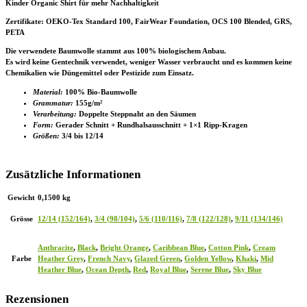
Kinder Organic Shirt für mehr Nachhaltigkeit
Zertifikate
: OEKO-Tex Standard 100, FairWear Foundation, OCS 100 Blended, GRS,
PETA
Die verwendete Baumwolle stammt aus 100% biologischem Anbau.
Es wird keine Gentechnik verwendet, weniger Wasser verbraucht und es kommen keine
Chemikalien wie Düngemittel oder Pestizide zum Einsatz.
Material:
100% Bio-Baumwolle
Grammatur:
155g/m²
Verarbeitung:
Doppelte Steppnaht an den Säumen
Form:
Gerader Schnitt + Rundhalsausschnitt + 1×1 Ripp-Kragen
Größen:
3/4 bis 12/14
Zusätzliche Informationen
Gewicht
0,1500 kg
Grösse
12/14 (152/164)
,
3/4 (98/104)
,
5/6 (110/116)
,
7/8 (122/128)
,
9/11 (134/146)
Anthracite
,
Black
,
Bright Orange
,
Caribbean Blue
,
Cotton Pink
,
Cream
Farbe
Heather Grey
,
French Navy
,
Glazed Green
,
Golden Yellow
,
Khaki
,
Mid
Heather Blue
,
Ocean Depth
,
Red
,
Royal Blue
,
Serene Blue
,
Sky Blue
Rezensionen