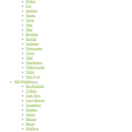
Füchse
Igel
Insekten
Katzen
Nager
Otter
Pilze
Reptilien
Rotwild
Stinktiere
Unterwasser
Vögel
Wald
Waschbären
Wildschweine
Wölfe
Xtra-Typo
Alle Produkte
Bio-Produkte
T-Shirts
Tank-Tops
Long-Sleeves
Sweatshirts
Hoodies
Jacken
Mützen
Beutel
FlipFlops