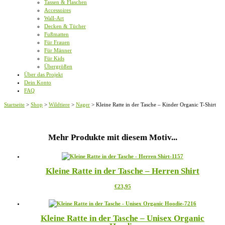
Tassen & Flaschen
Accessoires
Wall-Art
Decken & Tücher
Fußmatten
Für Frauen
Für Männer
Für Kids
Übergrößen
Über das Projekt
Dein Konto
FAQ
Startseite
>
Shop
>
Wildtiere
>
Nager
>
Kleine Ratte in der Tasche – Kinder Organic T-Shirt
Mehr Produkte mit diesem Motiv...
Kleine Ratte in der Tasche – Herren Shirt
Dieses
€
23,95
Produkt
weist
mehrere
Kleine Ratte in der Tasche – Unisex Organic
Varianten