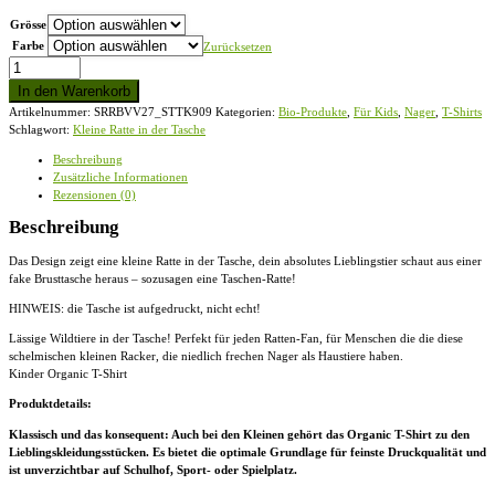
Grösse
Farbe
Zurücksetzen
Kleine
Ratte
In den Warenkorb
in
Artikelnummer:
SRRBVV27_STTK909
Kategorien:
Bio-Produkte
,
Für Kids
,
Nager
,
T-Shirts
der
Schlagwort:
Kleine Ratte in der Tasche
Tasche
-
Beschreibung
Kinder
Zusätzliche Informationen
Organic
Rezensionen (0)
T-
Shirt
Beschreibung
Menge
Das Design zeigt eine kleine Ratte in der Tasche, dein absolutes Lieblingstier schaut aus einer
fake Brusttasche heraus – sozusagen eine Taschen-Ratte!
HINWEIS: die Tasche ist aufgedruckt, nicht echt!
Lässige Wildtiere in der Tasche! Perfekt für jeden Ratten-Fan, für Menschen die die diese
schelmischen kleinen Racker, die niedlich frechen Nager als Haustiere haben.
Kinder Organic T-Shirt
Produktdetails:
Klassisch und das konsequent: Auch bei den Kleinen gehört das Organic T-Shirt zu den
Lieblingskleidungsstücken. Es bietet die optimale Grundlage für feinste Druckqualität und
ist unverzichtbar auf Schulhof, Sport- oder Spielplatz.