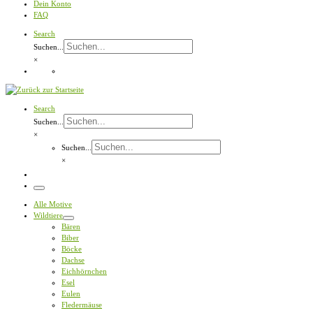
Dein Konto
FAQ
Search
Suchen...
×
Search
Suchen...
×
Suchen...
×
Menü
Alle Motive
Wildtiere
Bären
Biber
Böcke
Dachse
Eichhörnchen
Esel
Eulen
Fledermäuse