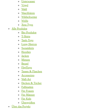
Unterwasser
Vögel
Wald
Waschbären
Wildschweine
Wölfe
Xtra-Typo
Alle Produkte
Bio-Produkte
T-Shirts
Tank-Tops
Long-Sleeves
Sweatshirts
Hoodies
Jacken
Mützen
Beutel
FlipFlops
Tassen & Flaschen
Accessoires
Wall-Art
Decken & Tücher
Fußmatten
Für Frauen
Für Männer
Für Kids
Übergrößen
Über das Projekt