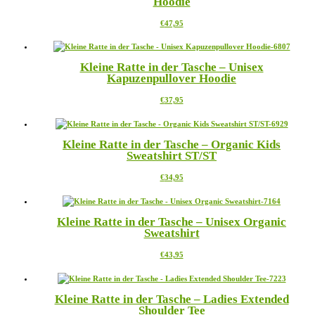
Hoodie
auf.
Die
Dieses
€
47,95
Optionen
Produkt
können
weist
auf
mehrere
der
Kleine Ratte in der Tasche – Unisex
Varianten
Produktseite
Kapuzenpullover Hoodie
auf.
gewählt
Die
werden
Dieses
€
37,95
Optionen
Produkt
können
weist
auf
mehrere
der
Kleine Ratte in der Tasche – Organic Kids
Varianten
Produktseite
Sweatshirt ST/ST
auf.
gewählt
Die
werden
Dieses
€
34,95
Optionen
Produkt
können
weist
auf
mehrere
der
Kleine Ratte in der Tasche – Unisex Organic
Varianten
Produktseite
Sweatshirt
auf.
gewählt
Die
werden
Dieses
€
43,95
Optionen
Produkt
können
weist
auf
mehrere
der
Kleine Ratte in der Tasche – Ladies Extended
Varianten
Produktseite
Shoulder Tee
auf.
gewählt