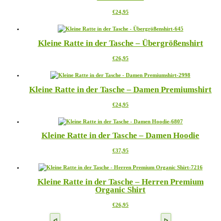
Die
werden
Dieses
€
24,95
Optionen
Produkt
können
weist
auf
mehrere
der
Kleine Ratte in der Tasche – Übergrößenshirt
Varianten
Produktseite
auf.
gewählt
Dieses
€
26,95
Die
werden
Produkt
Optionen
weist
können
mehrere
auf
Kleine Ratte in der Tasche – Damen Premiumshirt
Varianten
der
auf.
Produktseite
Dieses
€
24,95
Die
gewählt
Produkt
Optionen
werden
weist
können
mehrere
auf
Kleine Ratte in der Tasche – Damen Hoodie
Varianten
der
auf.
Produktseite
Dieses
€
37,95
Die
gewählt
Produkt
Optionen
werden
weist
können
mehrere
auf
Kleine Ratte in der Tasche – Herren Premium
Varianten
der
Organic Shirt
auf.
Produktseite
Die
gewählt
Dieses
€
26,95
Optionen
werden
Produkt
können
weist