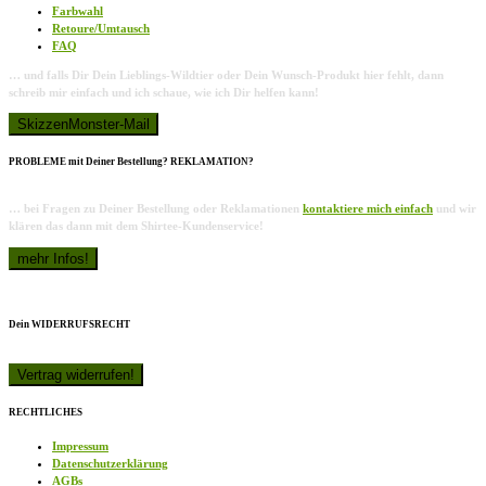
Farbwahl
Retoure/Umtausch
FAQ
… und falls Dir Dein Lieblings-Wildtier oder Dein Wunsch-Produkt hier fehlt, dann
schreib mir einfach und ich schaue, wie ich Dir helfen kann!
PROBLEME mit Deiner Bestellung? REKLAMATION?
… bei Fragen zu Deiner Bestellung oder Reklamationen
kontaktiere mich einfach
und wir
klären das dann mit dem Shirtee-Kundenservice!
Dein WIDERRUFSRECHT
RECHTLICHES
Impressum
Datenschutzerklärung
AGBs