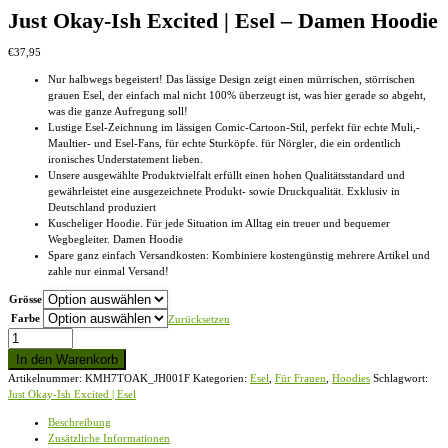
Just Okay-Ish Excited | Esel – Damen Hoodie
€
37,95
Nur halbwegs begeistert! Das lässige Design zeigt einen mürrischen, störrischen
grauen Esel, der einfach mal nicht 100% überzeugt ist, was hier gerade so abgeht,
was die ganze Aufregung soll!
Lustige Esel-Zeichnung im lässigen Comic-Cartoon-Stil, perfekt für echte Muli,-
Maultier- und Esel-Fans, für echte Sturköpfe. für Nörgler, die ein ordentlich
ironisches Understatement lieben.
Unsere ausgewählte Produktvielfalt erfüllt einen hohen Qualitätsstandard und
gewährleistet eine ausgezeichnete Produkt- sowie Druckqualität. Exklusiv in
Deutschland produziert
Kuscheliger Hoodie. Für jede Situation im Alltag ein treuer und bequemer
Wegbegleiter. Damen Hoodie
Spare ganz einfach Versandkosten: Kombiniere kostengünstig mehrere Artikel und
zahle nur einmal Versand!
Grösse
Farbe
Zurücksetzen
Just
Okay-
In den Warenkorb
Ish
Artikelnummer:
KMH7TOAK_JH001F
Kategorien:
Esel
,
Für Frauen
,
Hoodies
Schlagwort:
Excited
Just Okay-Ish Excited | Esel
|
Esel
Beschreibung
-
Zusätzliche Informationen
Damen