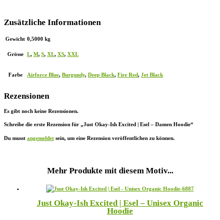
Zusätzliche Informationen
Gewicht
0,5000 kg
Grösse
L
,
M
,
S
,
XL
,
XS
,
XXL
Farbe
Airforce Blue
,
Burgundy
,
Deep Black
,
Fire Red
,
Jet Black
Rezensionen
Es gibt noch keine Rezensionen.
Schreibe die erste Rezension für „Just Okay-Ish Excited | Esel – Damen Hoodie“
Du musst
angemeldet
sein, um eine Rezension veröffentlichen zu können.
Mehr Produkte mit diesem Motiv...
Just Okay-Ish Excited | Esel – Unisex Organic
Hoodie