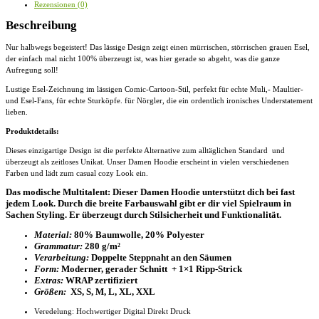
Rezensionen (0)
Hoodie
Menge
Beschreibung
Nur halbwegs begeistert! Das lässige Design zeigt einen mürrischen, störrischen grauen Esel,
der einfach mal nicht 100% überzeugt ist, was hier gerade so abgeht, was die ganze
Aufregung soll!
Lustige Esel-Zeichnung im lässigen Comic-Cartoon-Stil, perfekt für echte Muli,- Maultier-
und Esel-Fans, für echte Sturköpfe. für Nörgler, die ein ordentlich ironisches Understatement
lieben.
Produktdetails:
Dieses einzigartige Design ist die perfekte Alternative zum alltäglichen Standard und
überzeugt als zeitloses Unikat. Unser
Damen Hoodie
erscheint in vielen verschiedenen
Farben und lädt zum casual cozy Look ein.
Das modische Multitalent: Dieser Damen Hoodie unterstützt dich bei fast
jedem Look. Durch die breite Farbauswahl gibt er dir viel Spielraum in
Sachen Styling. Er überzeugt durch Stilsicherheit und Funktionalität.
Material:
80% Baumwolle, 20% Polyester
Grammatur:
280 g/m²
Verarbeitung:
Doppelte Steppnaht an den Säumen
Form:
Moderner, gerader Schnitt + 1×1 Ripp-Strick
Extras:
WRAP zertifiziert
Größen:
XS, S, M, L, XL, XXL
Veredelung: Hochwertiger Digital Direkt Druck