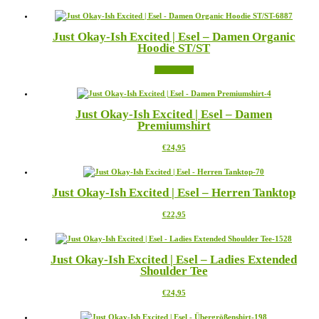
Produkt
können
weist
auf
mehrere
der
Just Okay-Ish Excited | Esel – Damen Organic
Varianten
Produktseite
Hoodie ST/ST
auf.
gewählt
Die
werden
Weiterlesen
Optionen
können
auf
der
Just Okay-Ish Excited | Esel – Damen
Produktseite
Premiumshirt
gewählt
werden
Dieses
€
24,95
Produkt
weist
mehrere
Just Okay-Ish Excited | Esel – Herren Tanktop
Varianten
auf.
Dieses
€
22,95
Die
Produkt
Optionen
weist
können
mehrere
auf
Just Okay-Ish Excited | Esel – Ladies Extended
Varianten
der
Shoulder Tee
auf.
Produktseite
Die
gewählt
Dieses
€
24,95
Optionen
werden
Produkt
können
weist
auf