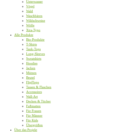
Unterwasser
Vögel
Wald
Waschbären
Wildschweine
Wölfe
Xtra-Typo
Alle Produkte
Bio-Produkte
T-Shirts
Tank-Tops
Long-Sleeves
Sweatshirts
Hoodies
Jacken
Mützen
Beutel
FlipFlops
Tassen & Flaschen
Accessoires
Wall-Art
Decken & Tücher
Fußmatten
Für Frauen
Für Männer
Für Kids
Übergrößen
Über das Projekt