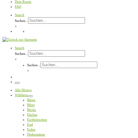
Dein Konto
FAQ
Search
Suchen...
×
Search
Suchen...
×
Suchen...
×
Menü
Alle Motive
Wildtiere
Bären
Biber
Böcke
Dachse
Eichhörnchen
Esel
Eulen
Fledermäuse