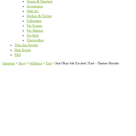
Tassen & Flaschen
Accessoires
Wall-Art
Decken & Tücher
Fußmatten
Für Frauen
Für Männer
Für Kids
Übergrößen
Über das Projekt
Dein Konto
FAQ
Startseite
>
Shop
>
Wildtiere
>
Esel
>
Just Okay-Ish Excited | Esel – Damen Hoodie