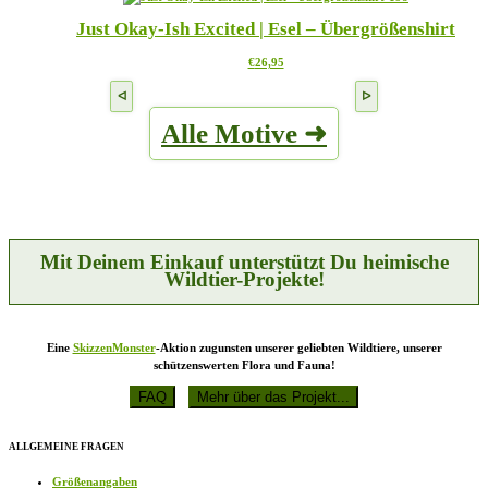
mehrere
der
Just Okay-Ish Excited | Esel – Übergrößenshirt
Varianten
Produktseite
auf.
gewählt
Dieses
€
26,95
Die
werden
Produkt
Optionen
weist
können
mehrere
auf
Alle Motive ➜
Varianten
der
auf.
Produktseite
Die
gewählt
Optionen
werden
können
auf
der
Produktseite
Mit Deinem Einkauf unterstützt Du heimische
gewählt
Wildtier-Projekte!
werden
Eine
SkizzenMonster
-Aktion zugunsten unserer geliebten Wildtiere, unserer
schützenswerten Flora und Fauna!
ALLGEMEINE FRAGEN
Größenangaben