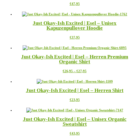
Dieses
€
47,95
Produkt
weist
mehrere
Just Okay-Ish Excited | Esel – Unisex
Varianten
Kapuzenpullover Hoodie
auf.
Die
Dieses
€
37,95
Optionen
Produkt
können
weist
auf
mehrere
der
Just Okay-Ish Excited | Esel – Herren Premium
Varianten
Produktseite
Organic Shirt
auf.
gewählt
Die
werden
Preisspanne:
Dieses
€
26,95
–
€
27,95
Optionen
€26,95
Produkt
können
bis
weist
auf
€27,95
mehrere
der
Just Okay-Ish Excited | Esel – Herren Shirt
Varianten
Produktseite
auf.
gewählt
Dieses
€
23,95
Die
werden
Produkt
Optionen
weist
können
mehrere
auf
Just Okay-Ish Excited | Esel – Unisex Organic
Varianten
der
Sweatshirt
auf.
Produktseite
Die
gewählt
Dieses
€
43,95
Optionen
werden