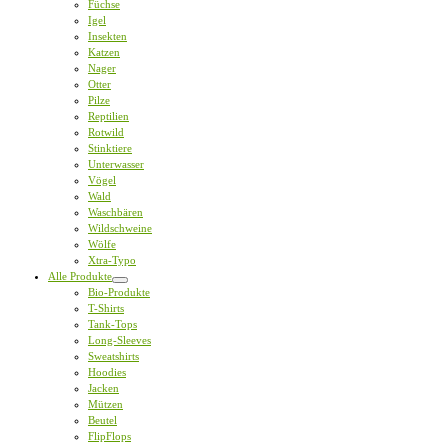
Füchse
Igel
Insekten
Katzen
Nager
Otter
Pilze
Reptilien
Rotwild
Stinktiere
Unterwasser
Vögel
Wald
Waschbären
Wildschweine
Wölfe
Xtra-Typo
Alle Produkte
Bio-Produkte
T-Shirts
Tank-Tops
Long-Sleeves
Sweatshirts
Hoodies
Jacken
Mützen
Beutel
FlipFlops