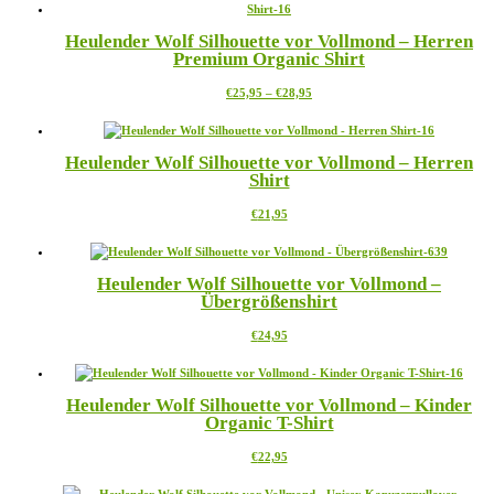
Heulender Wolf Silhouette vor Vollmond – Herren
Premium Organic Shirt
Preisspanne:
Dieses
€
25,95
–
€
28,95
€25,95
Produkt
bis
weist
€28,95
mehrere
Heulender Wolf Silhouette vor Vollmond – Herren
Varianten
Shirt
auf.
Die
Dieses
€
21,95
Optionen
Produkt
können
weist
auf
mehrere
der
Heulender Wolf Silhouette vor Vollmond –
Varianten
Produktseite
Übergrößenshirt
auf.
gewählt
Die
werden
Dieses
€
24,95
Optionen
Produkt
können
weist
auf
mehrere
der
Heulender Wolf Silhouette vor Vollmond – Kinder
Varianten
Produktseite
Organic T-Shirt
auf.
gewählt
Die
werden
Dieses
€
22,95
Optionen
Produkt
können
weist
auf