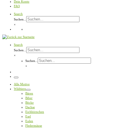
Dein Konto
FAQ
Search
Suchen...
×
Search
Suchen...
×
Suchen...
×
Menü
Alle Motive
Wildtiere
Bären
Biber
Böcke
Dachse
Eichhörnchen
Esel
Eulen
Fledermäuse