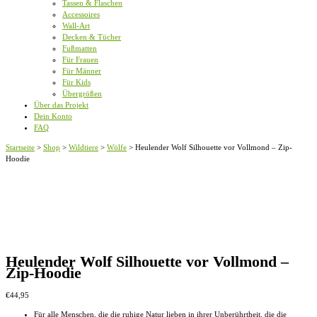
Tassen & Flaschen
Accessoires
Wall-Art
Decken & Tücher
Fußmatten
Für Frauen
Für Männer
Für Kids
Übergrößen
Über das Projekt
Dein Konto
FAQ
Startseite
>
Shop
>
Wildtiere
>
Wölfe
>
Heulender Wolf Silhouette vor Vollmond – Zip-
Hoodie
Heulender Wolf Silhouette vor Vollmond –
Zip-Hoodie
€
44,95
Für alle Menschen, die die ruhige Natur lieben in ihrer Unberührtheit, die die