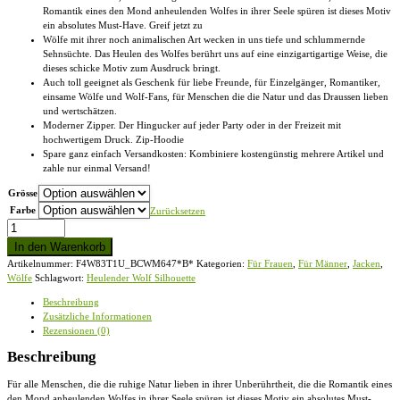
Romantik eines den Mond anheulenden Wolfes in ihrer Seele spüren ist dieses Motiv
ein absolutes Must-Have. Greif jetzt zu
Wölfe mit ihrer noch animalischen Art wecken in uns tiefe und schlummernde
Sehnsüchte. Das Heulen des Wolfes berührt uns auf eine einzigartigartige Weise, die
dieses schicke Motiv zum Ausdruck bringt.
Auch toll geeignet als Geschenk für liebe Freunde, für Einzelgänger, Romantiker,
einsame Wölfe und Wolf-Fans, für Menschen die die Natur und das Draussen lieben
und wertschätzen.
Moderner Zipper. Der Hingucker auf jeder Party oder in der Freizeit mit
hochwertigem Druck. Zip-Hoodie
Spare ganz einfach Versandkosten: Kombiniere kostengünstig mehrere Artikel und
zahle nur einmal Versand!
Grösse
Farbe
Zurücksetzen
Heulender
Wolf
In den Warenkorb
Silhouette
Artikelnummer:
F4W83T1U_BCWM647*B*
Kategorien:
Für Frauen
,
Für Männer
,
Jacken
,
vor
Wölfe
Schlagwort:
Heulender Wolf Silhouette
Vollmond
-
Beschreibung
Zip-
Zusätzliche Informationen
Hoodie
Rezensionen (0)
Menge
Beschreibung
Für alle Menschen, die die ruhige Natur lieben in ihrer Unberührtheit, die die Romantik eines
den Mond anheulenden Wolfes in ihrer Seele spüren ist dieses Motiv ein absolutes Must-