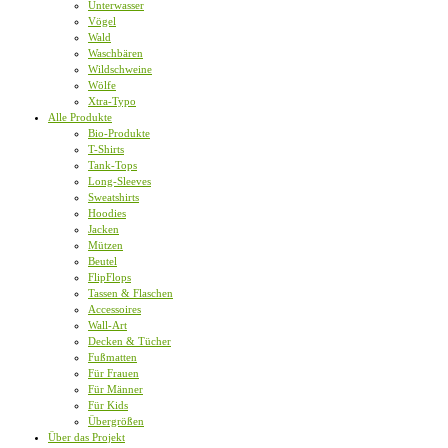
Unterwasser
Vögel
Wald
Waschbären
Wildschweine
Wölfe
Xtra-Typo
Alle Produkte
Bio-Produkte
T-Shirts
Tank-Tops
Long-Sleeves
Sweatshirts
Hoodies
Jacken
Mützen
Beutel
FlipFlops
Tassen & Flaschen
Accessoires
Wall-Art
Decken & Tücher
Fußmatten
Für Frauen
Für Männer
Für Kids
Übergrößen
Über das Projekt