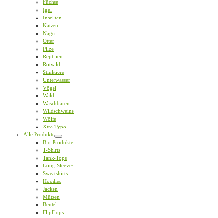
Füchse
Igel
Insekten
Katzen
Nager
Otter
Pilze
Reptilien
Rotwild
Stinktiere
Unterwasser
Vögel
Wald
Waschbären
Wildschweine
Wölfe
Xtra-Typo
Alle Produkte
Bio-Produkte
T-Shirts
Tank-Tops
Long-Sleeves
Sweatshirts
Hoodies
Jacken
Mützen
Beutel
FlipFlops