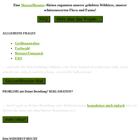
Eine
SkizzenMonster
-Aktion zugunsten unserer geliebten Wildtiere, unserer
schützenswerten Flora und Fauna!
ALLGEMEINE FRAGEN
Größenangaben
Farbwahl
Retoure/Umtausch
FAQ
… und falls Dir Dein Lieblings-Wildtier oder Dein Wunsch-Produkt hier fehlt, dann
schreib mir einfach und ich schaue, wie ich Dir helfen kann!
PROBLEME mit Deiner Bestellung? REKLAMATION?
… bei Fragen zu Deiner Bestellung oder Reklamationen
kontaktiere mich einfach
und wir
klären das dann mit dem Shirtee-Kundenservice!
Dein WIDERRUFSRECHT