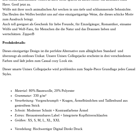
Have. Greif jetzt zu.
Wölfe mit ihrer noch animalischen Art wecken in uns tiefe und schlummernde Sehnsüchte.
Das Heulen des Wolfes berührt uns auf eine einzigartigartige Weise, die dieses schicke Motiv
zum Ausdruck bringt.
Auch toll geeignet als Geschenk für liebe Freunde, für Einzelgänger, Romantiker, einsame
Wölfe und Wolf-Fans, für Menschen die die Natur und das Draussen lieben und
wertschätzen. ZipperB
Produktdetails:
Dieses einzigartige Design ist die perfekte Alternative zum alltäglichen Standard und
überzeugt als zeitloses Unikat. Unsere Unisex Collegejacke
erscheint in drei verschiedenen
Farben und lädt jeden zum Casual cozy Look ein.
Dieser smarte
Unisex Collegejacke
wird problemlos zum Staple-Piece Grundlage jedes Casual
Styles.
Material:
80% Baumwolle, 20% Polyester
Grammatur:
330 g/m²
Verarbeitung:
Vorgeschrumpft + Kragen, Ärmelbündchen und Taillenbund aus
gestreiftem Strick
Schnitt:
Moderner Schnitt + Kontrastfarbene Ärmel
Extras:
Heraustrennbares Label + Integrierte Kopfhörerschlaufen
Größen:
XS, S, M, L, XL, XXL
Veredelung: Hochwertiger Digital Direkt Druck