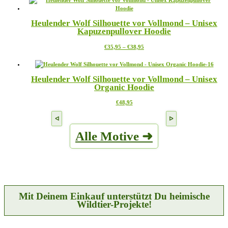
mehrere
der
Varianten
Produktseite
Heulender Wolf Silhouette vor Vollmond – Unisex
auf.
gewählt
Kapuzenpullover Hoodie
Die
werden
Optionen
Preisspanne:
Dieses
€
35,95
–
€
38,95
können
€35,95
Produkt
auf
bis
weist
der
€38,95
mehrere
Produktseite
Heulender Wolf Silhouette vor Vollmond – Unisex
Varianten
gewählt
Organic Hoodie
auf.
werden
Die
Dieses
€
48,95
Optionen
Produkt
können
weist
auf
mehrere
der
Alle Motive ➜
Varianten
Produktseite
auf.
gewählt
Die
werden
Optionen
können
auf
der
Produktseite
Mit Deinem Einkauf unterstützt Du heimische
gewählt
Wildtier-Projekte!
werden