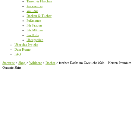
Tassen & Flaschen
Accessoires
Wall-Art
Decken & Tücher
Fußmatten
Für Frauen
Für Männer
Für Kids
Übergrößen
Über das Projekt
Dein Konto
FAQ
Startseite
>
Shop
>
Wildtiere
>
Dachse
>
frecher Dachs im Zwielicht Wald – Herren Premium
Organic Shirt