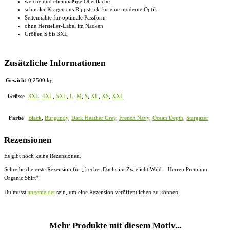
weiche und ebenmäßige Oberfläche
schmaler Kragen aus Rippstrick für eine moderne Optik
Seitennähte für optimale Passform
ohne Hersteller-Label im Nacken
Größen S bis 3XL
Zusätzliche Informationen
Gewicht
0,2500 kg
Grösse
3XL
,
4XL
,
5XL
,
L
,
M
,
S
,
XL
,
XS
,
XXL
Farbe
Black
,
Burgundy
,
Dark Heather Grey
,
French Navy
,
Ocean Depth
,
Stargazer
Rezensionen
Es gibt noch keine Rezensionen.
Schreibe die erste Rezension für „frecher Dachs im Zwielicht Wald – Herren Premium
Organic Shirt“
Du musst
angemeldet
sein, um eine Rezension veröffentlichen zu können.
Mehr Produkte mit diesem Motiv...