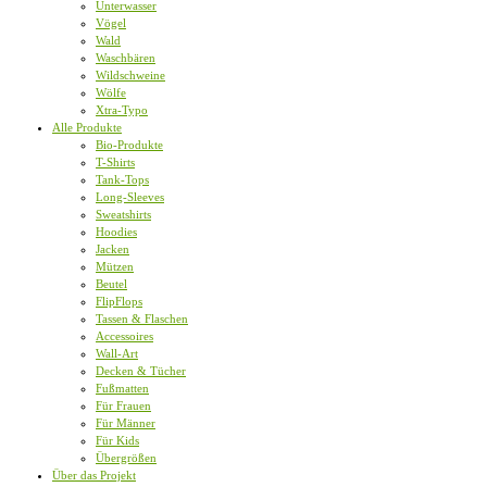
Unterwasser
Vögel
Wald
Waschbären
Wildschweine
Wölfe
Xtra-Typo
Alle Produkte
Bio-Produkte
T-Shirts
Tank-Tops
Long-Sleeves
Sweatshirts
Hoodies
Jacken
Mützen
Beutel
FlipFlops
Tassen & Flaschen
Accessoires
Wall-Art
Decken & Tücher
Fußmatten
Für Frauen
Für Männer
Für Kids
Übergrößen
Über das Projekt