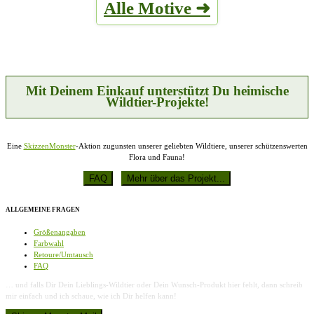
Alle Motive ➜
Varianten
Produktseite
auf.
gewählt
Die
werden
Optionen
können
auf
der
Produktseite
Mit Deinem Einkauf unterstützt Du heimische
gewählt
Wildtier-Projekte!
werden
Eine
SkizzenMonster
-Aktion zugunsten unserer geliebten Wildtiere, unserer schützenswerten
Flora und Fauna!
ALLGEMEINE FRAGEN
Größenangaben
Farbwahl
Retoure/Umtausch
FAQ
… und falls Dir Dein Lieblings-Wildtier oder Dein Wunsch-Produkt hier fehlt, dann schreib
mir einfach und ich schaue, wie ich Dir helfen kann!