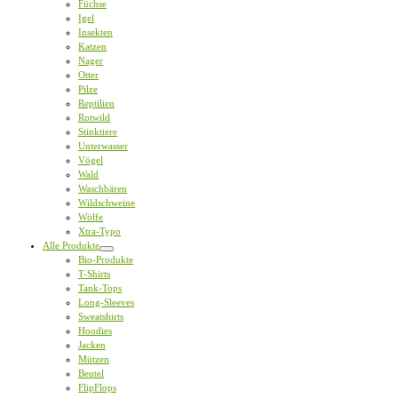
Füchse
Igel
Insekten
Katzen
Nager
Otter
Pilze
Reptilien
Rotwild
Stinktiere
Unterwasser
Vögel
Wald
Waschbären
Wildschweine
Wölfe
Xtra-Typo
Alle Produkte
Bio-Produkte
T-Shirts
Tank-Tops
Long-Sleeves
Sweatshirts
Hoodies
Jacken
Mützen
Beutel
FlipFlops