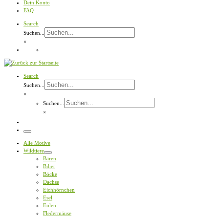
Dein Konto
FAQ
Search
Suchen...
×
Search
Suchen...
×
Suchen...
×
Menü
Alle Motive
Wildtiere
Bären
Biber
Böcke
Dachse
Eichhörnchen
Esel
Eulen
Fledermäuse