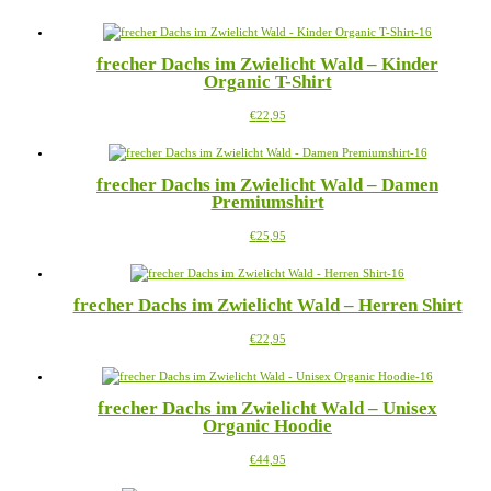
frecher Dachs im Zwielicht Wald – Kinder
Organic T-Shirt
Dieses
€
22,95
Produkt
weist
mehrere
frecher Dachs im Zwielicht Wald – Damen
Varianten
Premiumshirt
auf.
Die
Dieses
€
25,95
Optionen
Produkt
können
weist
auf
mehrere
der
frecher Dachs im Zwielicht Wald – Herren Shirt
Varianten
Produktseite
auf.
gewählt
Dieses
€
22,95
Die
werden
Produkt
Optionen
weist
können
mehrere
auf
frecher Dachs im Zwielicht Wald – Unisex
Varianten
der
Organic Hoodie
auf.
Produktseite
Die
gewählt
Dieses
€
44,95
Optionen
werden
Produkt
können