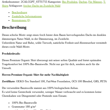
Artikelnummer:
2CALCGPT_STTU755
Kategorien:
Bio-Produkte
,
Dachse
,
Für Männer
,
T-
Zwielicht
Shirts
Schlagwort:
frecher Dachs im Zwielicht Wald
Wald
-
Beschreibung
Herren
Zusätzliche Informationen
Premium
Rezensionen (0)
Organic
Shirt
Beschreibung
Menge
Dieses schicke Motiv zeigt einen frech hinter dem Baum hervorlugenden Dachs im dunklen
dämmerigen Natur-Wald, in der Dämmerung, im Zwielicht.
Unberührte Natur und Ruhe, wilde Tierwelt, natürliche Freiheit und Abenteuerlust vermittelt
dieses coole Wald-Motiv.
Produktdetails:
Dieses Premium Organic Shirt überzeugt mit seiner soften Qualität und bietet optimalen
Tragekomfort bei 100% Bio-Baumwolle. Nicht nur gut für dich, sondern auch für die
Umwelt.
Herren Premium Organic Shirt für mehr Nachhaltigkeit
Zertifikate
: OEKO-Tex Standard 100, FairWear Foundation, OCS 100 Blended, GRS, PETA
Die verwendete Baumwolle stammt aus 100% biologischem Anbau.
Es wird keine Gentechnik verwendet, weniger Wasser verbraucht und es kommen keine
Chemikalien wie Düngemittel oder Pestizide zum Einsatz.
100% Bio-Baumwolle
Grammatur 180 g/m²