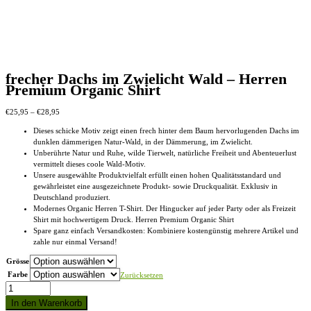
frecher Dachs im Zwielicht Wald – Herren
Premium Organic Shirt
Preisspanne:
€
25,95
–
€
28,95
€25,95
Dieses schicke Motiv zeigt einen frech hinter dem Baum hervorlugenden Dachs im
bis
dunklen dämmerigen Natur-Wald, in der Dämmerung, im Zwielicht.
€28,95
Unberührte Natur und Ruhe, wilde Tierwelt, natürliche Freiheit und Abenteuerlust
vermittelt dieses coole Wald-Motiv.
Unsere ausgewählte Produktvielfalt erfüllt einen hohen Qualitätsstandard und
gewährleistet eine ausgezeichnete Produkt- sowie Druckqualität. Exklusiv in
Deutschland produziert.
Modernes Organic Herren T-Shirt. Der Hingucker auf jeder Party oder als Freizeit
Shirt mit hochwertigem Druck. Herren Premium Organic Shirt
Spare ganz einfach Versandkosten: Kombiniere kostengünstig mehrere Artikel und
zahle nur einmal Versand!
Grösse
Farbe
Zurücksetzen
frecher
Dachs
In den Warenkorb
im