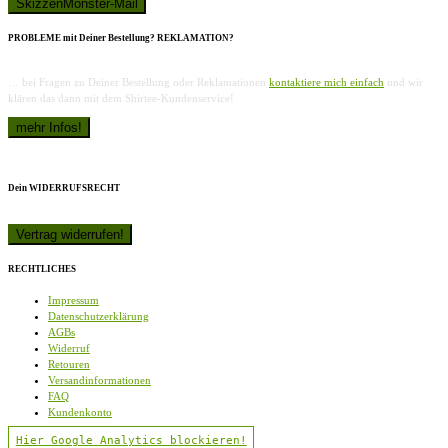
PROBLEME mit Deiner Bestellung? REKLAMATION?
… bei Fragen zu Deiner Bestellung oder Reklamationen
kontaktiere mich einfach
und wir
klären das dann mit dem Shirtee-Kundenservice!
Dein WIDERRUFSRECHT
RECHTLICHES
Impressum
Datenschutzerklärung
AGBs
Widerruf
Retouren
Versandinformationen
FAQ
Kundenkonto
Hier Google Analytics blockieren!