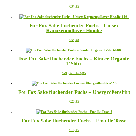
Die
werden
Dieses
€
34,95
Optionen
Produkt
können
weist
auf
mehrere
der
For Fox Sake fluchender Fuchs – Unisex
Varianten
Produktseite
Kapuzenpullover Hoodie
auf.
gewählt
Die
werden
Dieses
€
35,95
Optionen
Produkt
können
weist
auf
mehrere
der
For Fox Sake fluchender Fuchs – Kinder Organic
Varianten
Produktseite
T-Shirt
auf.
gewählt
Die
werden
Preisspanne:
Dieses
€
21,95
–
€
22,95
Optionen
€21,95
Produkt
können
bis
weist
auf
€22,95
mehrere
der
For Fox Sake fluchender Fuchs – Übergrößenshirt
Varianten
Produktseite
auf.
gewählt
Dieses
€
26,95
Die
werden
Produkt
Optionen
weist
können
mehrere
auf
For Fox Sake fluchender Fuchs – Emaille Tasse
Varianten
der
auf.
Produktseite
Dieses
€
16,95
Die
gewählt
Produkt
Optionen
werden