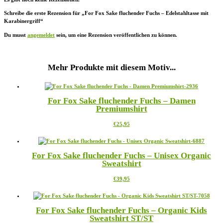
Schreibe die erste Rezension für „For Fox Sake fluchender Fuchs – Edelstahltasse mit
Karabinergriff“
Du musst
angemeldet
sein, um eine Rezension veröffentlichen zu können.
Mehr Produkte mit diesem Motiv...
For Fox Sake fluchender Fuchs – Damen
Premiumshirt
Dieses
€
25,95
Produkt
weist
mehrere
For Fox Sake fluchender Fuchs – Unisex Organic
Varianten
Sweatshirt
auf.
Die
Dieses
€
39,95
Optionen
Produkt
können
weist
auf
mehrere
der
For Fox Sake fluchender Fuchs – Organic Kids
Varianten
Produktseite
Sweatshirt ST/ST
auf.
gewählt