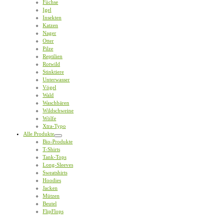
Füchse
Igel
Insekten
Katzen
Nager
Otter
Pilze
Reptilien
Rotwild
Stinktiere
Unterwasser
Vögel
Wald
Waschbären
Wildschweine
Wölfe
Xtra-Typo
Alle Produkte
Bio-Produkte
T-Shirts
Tank-Tops
Long-Sleeves
Sweatshirts
Hoodies
Jacken
Mützen
Beutel
FlipFlops