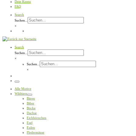
Dein Konto
FAQ
Search
Suchen...
×
Search
Suchen...
×
Suchen...
×
Menü
Alle Motive
Wildtiere
Bären
Biber
Böcke
Dachse
Eichhörnchen
Esel
Eulen
Fledermäuse