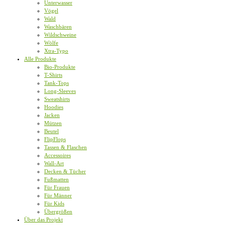
Unterwasser
Vögel
Wald
Waschbären
Wildschweine
Wölfe
Xtra-Typo
Alle Produkte
Bio-Produkte
T-Shirts
Tank-Tops
Long-Sleeves
Sweatshirts
Hoodies
Jacken
Mützen
Beutel
FlipFlops
Tassen & Flaschen
Accessoires
Wall-Art
Decken & Tücher
Fußmatten
Für Frauen
Für Männer
Für Kids
Übergrößen
Über das Projekt