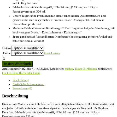
und kräftig leuchten
Edelstahltasse mit Karabinergriff, Höhe 90 mm, Ø 79 mm, ca. 145 g –
Fassungsvermögen 320 ml.
Unsere ausgewählte Produktvielfalt erfüllt einen hohen Qualitätsstandard und
gewährleistet eine ausgezeichnete Produkt- sowie Druckqualität. Exklusiv in
Deutschland produziert
Moderne Edelstahltasse mit Karabinergriff. Der Hingucker bei jeder Wanderung, mit
hochwertigem Druck. – Edelstahltasse mit Karabinergriff
Spare ganz einfach Versandkosten: Kombiniere kostengünstig mehrere Artikel und
zahle nur einmal Versand!
Grösse
Farbe
Zurücksetzen
For
Fox
In den Warenkorb
Sake
Artikelnummer:
B2I4E07T_KRBMUG
Kategorien:
Füchse
,
Tassen & Flaschen
Schlagwort:
fluchender
For Fox Sake fluchender Fuchs
Fuchs
-
Beschreibung
Edelstahltasse
Zusätzliche Informationen
mit
Rezensionen (0)
Karabinergriff
Menge
Beschreibung
Dieses coole Motiv ist eine tolle Alternative zum alltäglichen Standard. Die Tasse wertet nicht
nur jeden Frühstückstisch auf, sondern eignet sich auch super als Geschenk für Outdoor
Fanatiker. Edelstahltasse mit Karabinergriff, Höhe 90 mm, Ø 79 mm, ca. 145 g –
Fassungsvermögen 320 ml.