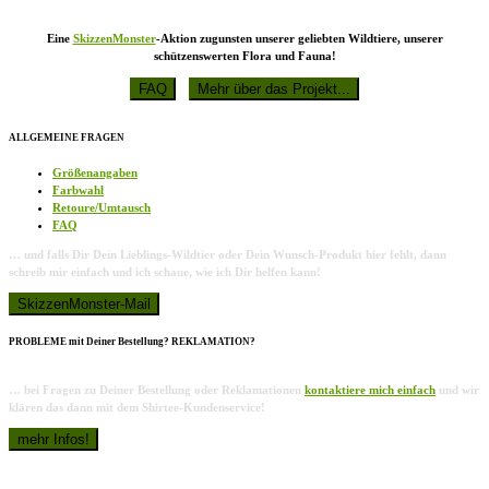
Eine
SkizzenMonster
-Aktion zugunsten unserer geliebten Wildtiere, unserer
schützenswerten Flora und Fauna!
ALLGEMEINE FRAGEN
Größenangaben
Farbwahl
Retoure/Umtausch
FAQ
… und falls Dir Dein Lieblings-Wildtier oder Dein Wunsch-Produkt hier fehlt, dann
schreib mir einfach und ich schaue, wie ich Dir helfen kann!
PROBLEME mit Deiner Bestellung? REKLAMATION?
… bei Fragen zu Deiner Bestellung oder Reklamationen
kontaktiere mich einfach
und wir
klären das dann mit dem Shirtee-Kundenservice!