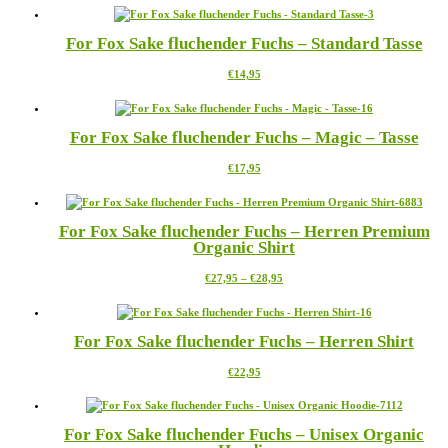
weist
können
mehrere
auf
For Fox Sake fluchender Fuchs – Standard Tasse
Varianten
der
auf.
Produktseite
Dieses
€
14,95
Die
gewählt
Produkt
Optionen
werden
weist
können
mehrere
auf
For Fox Sake fluchender Fuchs – Magic – Tasse
Varianten
der
auf.
Produktseite
Dieses
€
17,95
Die
gewählt
Produkt
Optionen
werden
weist
können
mehrere
auf
For Fox Sake fluchender Fuchs – Herren Premium
Varianten
der
Organic Shirt
auf.
Produktseite
Die
gewählt
Preisspanne:
Dieses
€
27,95
–
€
28,95
Optionen
werden
€27,95
Produkt
können
bis
weist
auf
€28,95
mehrere
der
For Fox Sake fluchender Fuchs – Herren Shirt
Varianten
Produktseite
auf.
gewählt
Dieses
€
22,95
Die
werden
Produkt
Optionen
weist
können
mehrere
auf
For Fox Sake fluchender Fuchs – Unisex Organic
Varianten
der