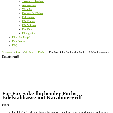
Tassen & Flaschen
Accessoires
Wall-Art
Decken & Tücher
Fußmatten
Für Frauen
Für Männer
Für Kids
Übergrößen
Über das Projekt
Dein Konto
FAQ
Startseite
>
Shop
>
Wildtiere
>
Füchse
>
For Fox Sake fluchender Fuchs – Edelstahltasse mit
Karabinergriff
For Fox Sake fluchender Fuchs –
Edelstahltasse mit Karabinergriff
€
18,95
langlebiger Aufdruck, dessen Farben auch nach mehrfachem abspülen noch schön