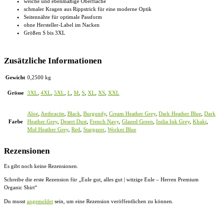
weiche und ebenmäßige Oberfläche
schmaler Kragen aus Rippstrick für eine moderne Optik
Seitennähte für optimale Passform
ohne Hersteller-Label im Nacken
Größen S bis 3XL
Zusätzliche Informationen
Gewicht
0,2500 kg
Grösse
3XL
,
4XL
,
5XL
,
L
,
M
,
S
,
XL
,
XS
,
XXL
Aloe
,
Anthracite
,
Black
,
Burgundy
,
Cream Heather Grey
,
Dark Heather Blue
,
Dark
Farbe
Heather Grey
,
Desert Dust
,
French Navy
,
Glazed Green
,
India Ink Grey
,
Khaki
,
Mid Heather Grey
,
Red
,
Stargazer
,
Worker Blue
Rezensionen
Es gibt noch keine Rezensionen.
Schreibe die erste Rezension für „Eule gut, alles gut | witzige Eule – Herren Premium
Organic Shirt“
Du musst
angemeldet
sein, um eine Rezension veröffentlichen zu können.