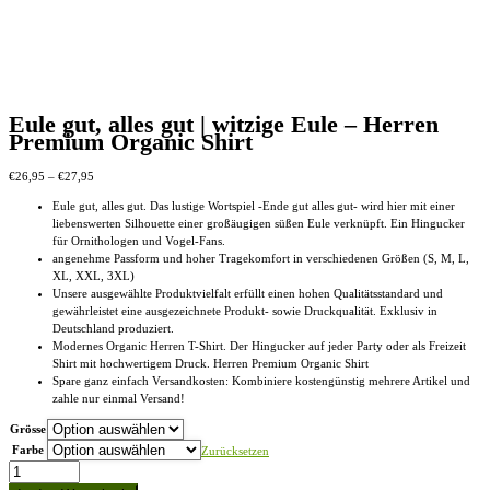
Eule gut, alles gut | witzige Eule – Herren
Premium Organic Shirt
Preisspanne:
€
26,95
–
€
27,95
€26,95
Eule gut, alles gut. Das lustige Wortspiel -Ende gut alles gut- wird hier mit einer
bis
liebenswerten Silhouette einer großäugigen süßen Eule verknüpft. Ein Hingucker
€27,95
für Ornithologen und Vogel-Fans.
angenehme Passform und hoher Tragekomfort in verschiedenen Größen (S, M, L,
XL, XXL, 3XL)
Unsere ausgewählte Produktvielfalt erfüllt einen hohen Qualitätsstandard und
gewährleistet eine ausgezeichnete Produkt- sowie Druckqualität. Exklusiv in
Deutschland produziert.
Modernes Organic Herren T-Shirt. Der Hingucker auf jeder Party oder als Freizeit
Shirt mit hochwertigem Druck. Herren Premium Organic Shirt
Spare ganz einfach Versandkosten: Kombiniere kostengünstig mehrere Artikel und
zahle nur einmal Versand!
Grösse
Farbe
Zurücksetzen
Eule
gut,