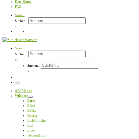
Dein Konto
FAQ
Search
Suchen...
×
Search
Suchen...
×
Suchen...
×
Menü
Alle Motive
Wildtiere
Bären
Biber
Böcke
Dachse
Eichhörnchen
Esel
Eulen
Fledermäuse