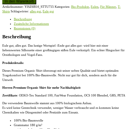
In den Warenkorb
alles
Artikelnummer:
YISZ6B14_STTU755
Kategorien:
Bio-Produkte
,
Eulen
,
Für Männer
,
T-
gut
Shirts
Schlagwörter:
alles gut
,
Eule gut
|
witzige
Beschreibung
Eule
Zusätzliche Informationen
-
Rezensionen (0)
Herren
Premium
Beschreibung
Organic
Shirt
Eule gut, alles gut. Das lustige Wortspiel -Ende gut alles gut- wird hier mit einer
Menge
liebenswerten Silhouette einer großäugigen süßen Eule verknüpft. Ein echter Hingucker für
Ornithologen und Vogel-Fans.
Produktdetails:
Dieses Premium Organic Shirt überzeugt mit seiner soften Qualität und bietet optimalen
Tragekomfort bei 100% Bio-Baumwolle. Nicht nur gut für dich, sondern auch für die
Umwelt.
Herren Premium Organic Shirt für mehr Nachhaltigkeit
Zertifikate
: OEKO-Tex Standard 100, FairWear Foundation, OCS 100 Blended, GRS, PETA
Die verwendete Baumwolle stammt aus 100% biologischem Anbau.
Es wird keine Gentechnik verwendet, weniger Wasser verbraucht und es kommen keine
Chemikalien wie Düngemittel oder Pestizide zum Einsatz.
100% Bio-Baumwolle
Grammatur 180 g/m²