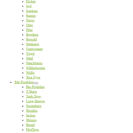
Füchse
Igel
Insekten
Katzen
Nager
Otter
Pilze
Reptilien
Rotwild
Stinktiere
Unterwasser
Vögel
Wald
Waschbären
Wildschweine
Wölfe
Xtra-Typo
Alle Produkte
Bio-Produkte
T-Shirts
Tank-Tops
Long-Sleeves
Sweatshirts
Hoodies
Jacken
Mützen
Beutel
FlipFlops