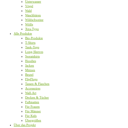
Unterwasser
Vögel
Wald
Waschbären
Wildschweine
Wölfe
Xtra-Typo
Alle Produkte
Bio-Produkte
T-Shirts
Tank-Tops
Long-Sleeves
Sweatshirts
Hoodies
Jacken
Mützen
Beutel
FlipFlops
Tassen & Flaschen
Accessoires
Wall-Art
Decken & Tücher
Fußmatten
Für Frauen
Für Männer
Für Kids
Übergrößen
Über das Projekt