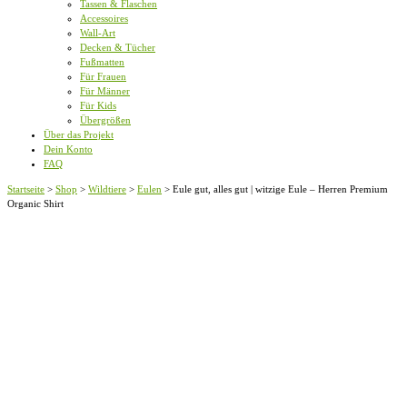
Tassen & Flaschen
Accessoires
Wall-Art
Decken & Tücher
Fußmatten
Für Frauen
Für Männer
Für Kids
Übergrößen
Über das Projekt
Dein Konto
FAQ
Startseite
>
Shop
>
Wildtiere
>
Eulen
>
Eule gut, alles gut | witzige Eule – Herren Premium
Organic Shirt