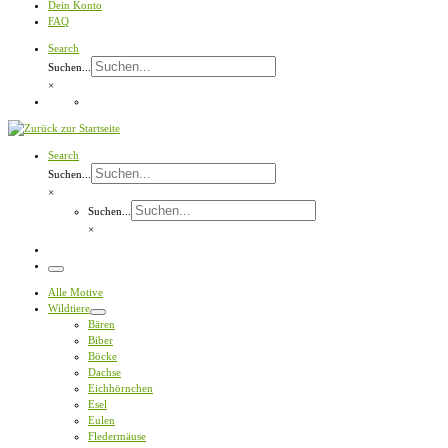
Dein Konto
FAQ
Search
Suchen...
×
Search
Suchen...
×
Suchen...
×
Menü
Alle Motive
Wildtiere
Bären
Biber
Böcke
Dachse
Eichhörnchen
Esel
Eulen
Fledermäuse