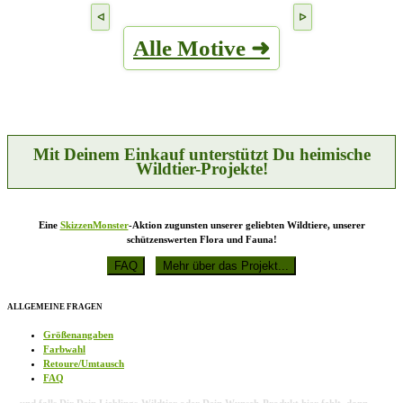
Produkt
Optionen
weist
können
mehrere
auf
Alle Motive ➜
Varianten
der
auf.
Produktseite
Die
gewählt
Optionen
werden
können
auf
der
Produktseite
Mit Deinem Einkauf unterstützt Du heimische
gewählt
Wildtier-Projekte!
werden
Eine
SkizzenMonster
-Aktion zugunsten unserer geliebten Wildtiere, unserer
schützenswerten Flora und Fauna!
ALLGEMEINE FRAGEN
Größenangaben
Farbwahl
Retoure/Umtausch
FAQ
… und falls Dir Dein Lieblings-Wildtier oder Dein Wunsch-Produkt hier fehlt, dann