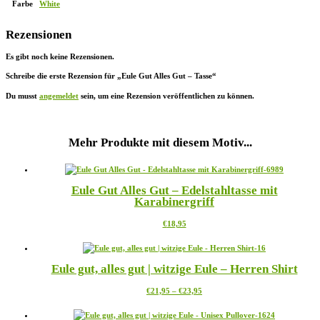
Farbe
White
Rezensionen
Es gibt noch keine Rezensionen.
Schreibe die erste Rezension für „Eule Gut Alles Gut – Tasse“
Du musst
angemeldet
sein, um eine Rezension veröffentlichen zu können.
Mehr Produkte mit diesem Motiv...
Eule Gut Alles Gut – Edelstahltasse mit
Karabinergriff
Dieses
€
18,95
Produkt
weist
mehrere
Eule gut, alles gut | witzige Eule – Herren Shirt
Varianten
auf.
Preisspanne:
Dieses
€
21,95
–
€
23,95
Die
€21,95
Produkt
Optionen
bis
weist
können