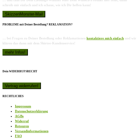
schreib mir einfach und ich schaue, wie ich Dir helfen kann!
PROBLEME mit Deiner Bestellung? REKLAMATION?
… bei Fragen zu Deiner Bestellung oder Reklamationen
kontaktiere mich einfach
und wir
klären das dann mit dem Shirtee-Kundenservice!
Dein WIDERRUFSRECHT
RECHTLICHES
Impressum
Datenschutzerklärung
AGBs
Widerruf
Retouren
Versandinformationen
FAQ