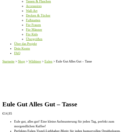
Tassen & Flaschen
Accessoires
Wall-Art
Decken & Tücher
Fußmatten
Für Frauen
Für Männer
Für Kids
Übergrößen
Über das Projekt
Dein Konto
FAQ
Startseite
>
Shop
>
Wildtiere
>
Eulen
>
Eule Gut Alles Gut – Tasse
Eule Gut Alles Gut – Tasse
€
14,95
Eule gut, alles gut! Eine kleine Aufmunterung für jeden Tag, perfekt zum
morgendlichen Kaffee!
Perfektes Eulen-Vogel-Liebhaber-Motiv für jeden humorvollen Ornithologen,