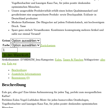
Vogelbeobachter und kauzigen Kauz Fan, für jeden positiv denkenden
optimistischen Menschen.
Unsere ausgewählte Produktvielfalt erfüllt einen hohen Qualitätsstandard und
gewährleistet eine ausgezeichnete Produkt- sowie Druckqualität. Exklusiv in
Deutschland produziert
Moderne Kaffeetasse. Der Hingucker auf jedem Frühstückstisch, mit hochwertigem
Druck. Tasse
Spare ganz einfach Versandkosten: Kombiniere kostengünstig mehrere Artikel und
zahle nur einmal Versand!
Grösse
Farbe
Zurücksetzen
Eule
Gut
In den Warenkorb
Alles
Artikelnummer:
D70BD0ZM_lena
Kategorien:
Eulen
,
Tassen & Flaschen
Schlagwörter:
alles
Gut
gut
,
Eule gut
-
Tasse
Beschreibung
Menge
Zusätzliche Informationen
Rezensionen (0)
Beschreibung
Eule gut, alles gut! Eine kleine Aufmunterung für jeden Tag, perfekt zum morgendlichen
Kaffee!
Perfektes Eulen-Vogel-Liebhaber-Motiv für jeden humorvollen Ornithologen,
Vogelbeobachter und kauzigen Kauz Fan, für jeden positiv denkenden optimistischen
Menschen.