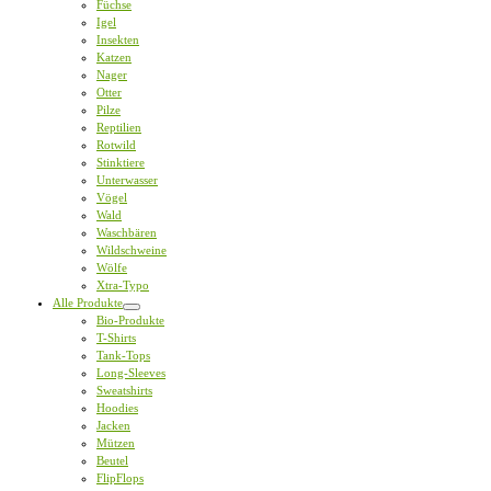
Füchse
Igel
Insekten
Katzen
Nager
Otter
Pilze
Reptilien
Rotwild
Stinktiere
Unterwasser
Vögel
Wald
Waschbären
Wildschweine
Wölfe
Xtra-Typo
Alle Produkte
Bio-Produkte
T-Shirts
Tank-Tops
Long-Sleeves
Sweatshirts
Hoodies
Jacken
Mützen
Beutel
FlipFlops