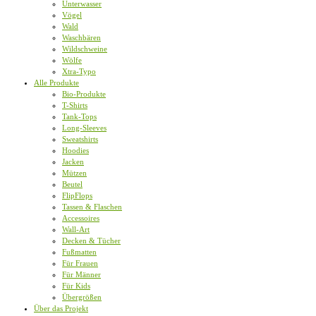
Unterwasser
Vögel
Wald
Waschbären
Wildschweine
Wölfe
Xtra-Typo
Alle Produkte
Bio-Produkte
T-Shirts
Tank-Tops
Long-Sleeves
Sweatshirts
Hoodies
Jacken
Mützen
Beutel
FlipFlops
Tassen & Flaschen
Accessoires
Wall-Art
Decken & Tücher
Fußmatten
Für Frauen
Für Männer
Für Kids
Übergrößen
Über das Projekt