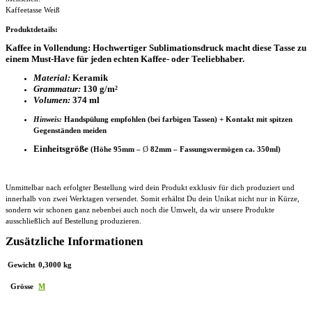
Kaffeetasse Weiß
Produktdetails:
Kaffee in Vollendung: Hochwertiger Sublimationsdruck macht diese Tasse zu
einem Must-Have für jeden echten Kaffee- oder Teeliebhaber.
Material:
Keramik
Grammatur:
130 g/m²
Volumen:
374 ml
Hinweis:
Handspülung empfohlen (bei farbigen Tassen) + Kontakt mit spitzen
Gegenständen meiden
Einheitsgröße
(Höhe 95mm –
Ø
82mm – Fassungsvermögen ca. 350ml)
Unmittelbar nach erfolgter Bestellung wird dein Produkt exklusiv für dich produziert und
innerhalb von zwei Werktagen versendet. Somit erhältst Du dein Unikat nicht nur in Kürze,
sondern wir schonen ganz nebenbei auch noch die Umwelt, da wir unsere Produkte
ausschließlich auf Bestellung produzieren.
Zusätzliche Informationen
Gewicht
0,3000 kg
Grösse
M