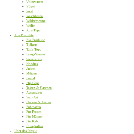
Unterwasser
Vögel
Wald
Waschbären
Wildschweine
Wölfe
Xtra-Typo
Alle Produkte
Bio-Produkte
T-Shirts
Tank-Tops
Long-Sleeves
Sweatshirts
Hoodies
Jacken
Mützen
Beutel
FlipFlops
Tassen & Flaschen
Accessoires
Wall-Art
Decken & Tücher
Fußmatten
Für Frauen
Für Männer
Für Kids
Übergrößen
Über das Projekt