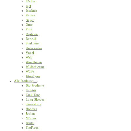
Füchse
Igel
Insekten
Katzen
Nager
Otter
Pilze
Reptilien
Rotwild
Stinktiere
Unterwasser
Vögel
Wald
Waschbären
Wildschweine
Wölfe
Xtra-Typo
Alle Produkte
Bio-Produkte
T-Shirts
Tank-Tops
Long-Sleeves
Sweatshirts
Hoodies
Jacken
Mützen
Beutel
FlipFlops