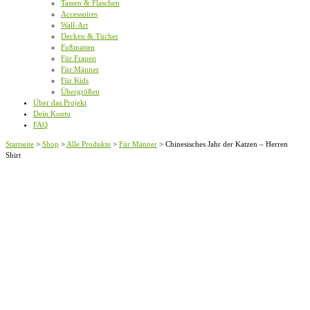
Tassen & Flaschen
Accessoires
Wall-Art
Decken & Tücher
Fußmatten
Für Frauen
Für Männer
Für Kids
Übergrößen
Über das Projekt
Dein Konto
FAQ
Startseite
>
Shop
>
Alle Produkte
>
Für Männer
>
Chinesisches Jahr der Katzen – Herren
Shirt