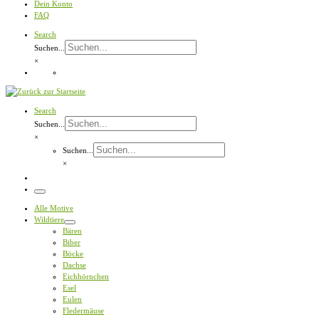
Dein Konto
FAQ
Search
Suchen...
×
Search
Suchen...
×
Suchen...
×
Menü
Alle Motive
Wildtiere
Bären
Biber
Böcke
Dachse
Eichhörnchen
Esel
Eulen
Fledermäuse