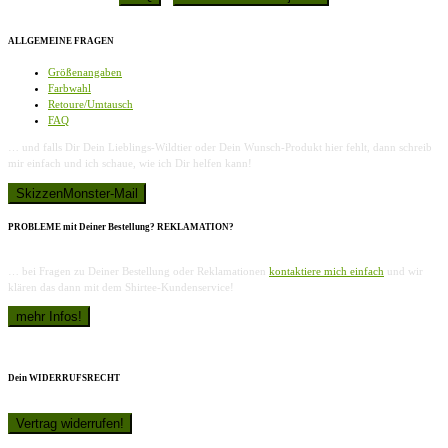
ALLGEMEINE FRAGEN
Größenangaben
Farbwahl
Retoure/Umtausch
FAQ
… und falls Dir Dein Lieblings-Wildtier oder Dein Wunsch-Produkt hier fehlt, dann schreib
mir einfach und ich schaue, wie ich Dir helfen kann!
PROBLEME mit Deiner Bestellung? REKLAMATION?
… bei Fragen zu Deiner Bestellung oder Reklamationen
kontaktiere mich einfach
und wir
klären das dann mit dem Shirtee-Kundenservice!
Dein WIDERRUFSRECHT