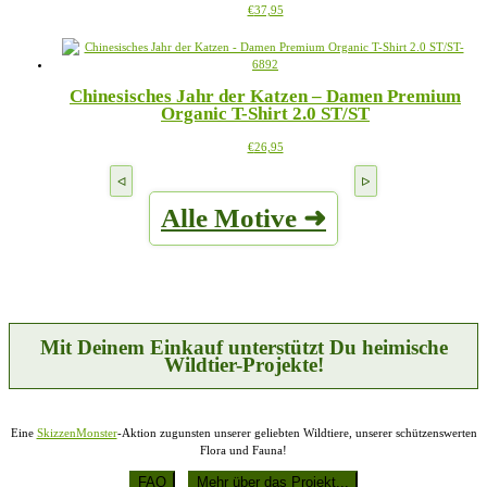
Dieses
€
37,95
Optionen
Produkt
können
weist
auf
mehrere
der
Varianten
Produktseite
Chinesisches Jahr der Katzen – Damen Premium
auf.
gewählt
Organic T-Shirt 2.0 ST/ST
Die
werden
Optionen
Dieses
€
26,95
können
Produkt
auf
weist
der
mehrere
Produktseite
Alle Motive ➜
Varianten
gewählt
auf.
werden
Die
Optionen
können
auf
der
Produktseite
Mit Deinem Einkauf unterstützt Du heimische
gewählt
Wildtier-Projekte!
werden
Eine
SkizzenMonster
-Aktion zugunsten unserer geliebten Wildtiere, unserer schützenswerten
Flora und Fauna!