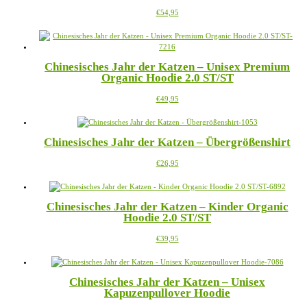
Die
werden
Dieses
€
54,95
Optionen
Produkt
können
weist
auf
mehrere
der
Varianten
Produktseite
Chinesisches Jahr der Katzen – Unisex Premium
auf.
gewählt
Organic Hoodie 2.0 ST/ST
Die
werden
Optionen
Dieses
€
49,95
können
Produkt
auf
weist
der
mehrere
Produktseite
Chinesisches Jahr der Katzen – Übergrößenshirt
Varianten
gewählt
auf.
werden
Dieses
€
26,95
Die
Produkt
Optionen
weist
können
mehrere
auf
Chinesisches Jahr der Katzen – Kinder Organic
Varianten
der
Hoodie 2.0 ST/ST
auf.
Produktseite
Die
gewählt
Dieses
€
39,95
Optionen
werden
Produkt
können
weist
auf
mehrere
der
Chinesisches Jahr der Katzen – Unisex
Varianten
Produktseite
Kapuzenpullover Hoodie
auf.
gewählt
Die
werden