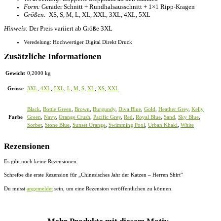
Form:
Gerader Schnitt + Rundhalsausschnitt + 1×1 Ripp-Kragen
Größen:
XS, S, M, L, XL, XXL, 3XL, 4XL, 5XL
Hinweis
: Der Preis variiert ab Größe 3XL
Veredelung: Hochwertiger Digital Direkt Druck
Zusätzliche Informationen
Gewicht
0,2000 kg
Grösse
3XL
,
4XL
,
5XL
,
L
,
M
,
S
,
XL
,
XS
,
XXL
Black
,
Bottle Green
,
Brown
,
Burgundy
,
Diva Blue
,
Gold
,
Heather Grey
,
Kelly
Farbe
Green
,
Navy
,
Orange Crush
,
Pacific Grey
,
Red
,
Royal Blue
,
Sand
,
Sky Blue
,
Sorbet
,
Stone Blue
,
Sunset Orange
,
Swimming Pool
,
Urban Khaki
,
White
Rezensionen
Es gibt noch keine Rezensionen.
Schreibe die erste Rezension für „Chinesisches Jahr der Katzen – Herren Shirt“
Du musst
angemeldet
sein, um eine Rezension veröffentlichen zu können.