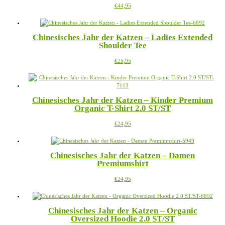
Dieses
€
44,95
Optionen
Produkt
können
weist
auf
mehrere
der
Chinesisches Jahr der Katzen – Ladies Extended
Varianten
Produktseite
Shoulder Tee
auf.
gewählt
Die
werden
Dieses
€
25,95
Optionen
Produkt
können
weist
auf
mehrere
der
Varianten
Produktseite
Chinesisches Jahr der Katzen – Kinder Premium
auf.
gewählt
Organic T-Shirt 2.0 ST/ST
Die
werden
Optionen
Dieses
€
24,95
können
Produkt
auf
weist
der
mehrere
Produktseite
Chinesisches Jahr der Katzen – Damen
Varianten
gewählt
Premiumshirt
auf.
werden
Die
Dieses
€
24,95
Optionen
Produkt
können
weist
auf
mehrere
der
Chinesisches Jahr der Katzen – Organic
Varianten
Produktseite
Oversized Hoodie 2.0 ST/ST
auf.
gewählt