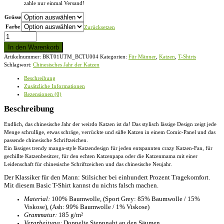
zahle nur einmal Versand!
Grösse
Farbe
Zurücksetzen
Chinesisches
Jahr
In den Warenkorb
der
Artikelnummer:
BKT01UTM_BCTU004
Kategorien:
Für Männer
,
Katzen
,
T-Shirts
Katzen
Schlagwort:
Chinesisches Jahr der Katzen
-
Herren
Beschreibung
Shirt
Zusätzliche Informationen
Menge
Rezensionen (0)
Beschreibung
Endlich, das chinesische Jahr der weirdo Katzen ist da! Das stylisch lässige Design zeigt jede
Menge schrullige, etwas schräge, verrückte und süße Katzen in einem Comic-Panel und das
passende chinesische Schriftzeichen.
Ein lässiges trendy manga-style Katzendesign für jeden entspannten crazy Katzen-Fan, für
gechillte Katzenbesitzer, für den echten Katzenpapa oder die Katzenmama mit einer
Leidenschaft für chinesische Schriftzeichen und das chinesische Neujahr.
Der Klassiker für den Mann: Stilsicher bei einhundert Prozent Tragekomfort.
Mit diesem Basic T-Shirt kannst du nichts falsch machen.
Material:
100% Baumwolle, (Sport Grey: 85% Baumwolle / 15%
Viskose), (Ash: 99% Baumwolle / 1% Viskose)
Grammatur:
185 g/m²
Verarbeitung:
Doppelte Steppnaht an den Säumen