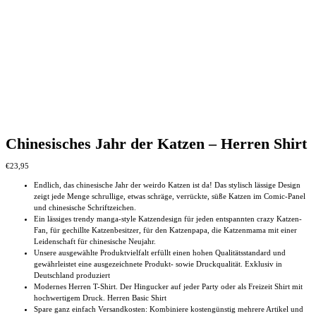
Chinesisches Jahr der Katzen – Herren Shirt
€
23,95
Endlich, das chinesische Jahr der weirdo Katzen ist da! Das stylisch lässige Design
zeigt jede Menge schrullige, etwas schräge, verrückte, süße Katzen im Comic-Panel
und chinesische Schriftzeichen.
Ein lässiges trendy manga-style Katzendesign für jeden entspannten crazy Katzen-
Fan, für gechillte Katzenbesitzer, für den Katzenpapa, die Katzenmama mit einer
Leidenschaft für chinesische Neujahr.
Unsere ausgewählte Produktvielfalt erfüllt einen hohen Qualitätsstandard und
gewährleistet eine ausgezeichnete Produkt- sowie Druckqualität. Exklusiv in
Deutschland produziert
Modernes Herren T-Shirt. Der Hingucker auf jeder Party oder als Freizeit Shirt mit
hochwertigem Druck. Herren Basic Shirt
Spare ganz einfach Versandkosten: Kombiniere kostengünstig mehrere Artikel und