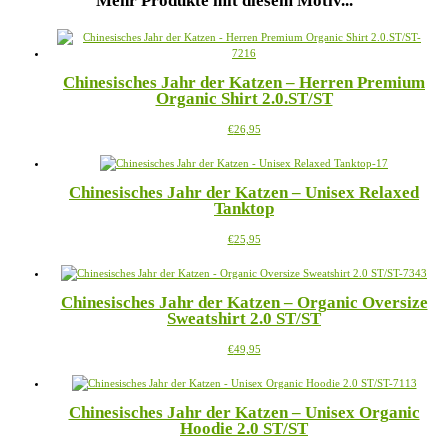
Mehr Produkte mit diesem Motiv...
Chinesisches Jahr der Katzen – Herren Premium
Organic Shirt 2.0.ST/ST
Dieses
€
26,95
Produkt
weist
mehrere
Chinesisches Jahr der Katzen – Unisex Relaxed
Varianten
Tanktop
auf.
Die
Dieses
€
25,95
Optionen
Produkt
können
weist
auf
mehrere
der
Chinesisches Jahr der Katzen – Organic Oversize
Varianten
Produktseite
Sweatshirt 2.0 ST/ST
auf.
gewählt
Die
werden
Dieses
€
49,95
Optionen
Produkt
können
weist
auf
mehrere
der
Chinesisches Jahr der Katzen – Unisex Organic
Varianten
Produktseite
Hoodie 2.0 ST/ST
auf.
gewählt
Die
werden