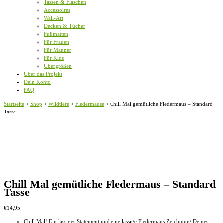
Tassen & Flaschen
Accessoires
Wall-Art
Decken & Tücher
Fußmatten
Für Frauen
Für Männer
Für Kids
Übergrößen
Über das Projekt
Dein Konto
FAQ
Startseite
>
Shop
>
Wildtiere
>
Fledermäuse
>
Chill Mal gemütliche Fledermaus – Standard
Tasse
Chill Mal gemütliche Fledermaus – Standard
Tasse
€
14,95
Chill Mal! Ein lässiges Statement und eine lässige Fledermaus Zeichnung Deines