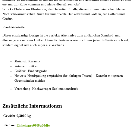
erst mal zur Ruhe kommen und nichts überstürzen, ok?
Schicke Fledermaus Illustration, das Fledertier für alle, die auf unsere heimischen kleinen
Nachtschwärmer stehen. Auch für humorvolle Dunkelfans und Gothen, für Gothics und
Gruftis.
Produktdetails:
Dieses einzigartige Design ist die perfekte Alternative zum alltäglichen Standard und
überzeugt als zeitloses Unikat. Diese
Kaffeetasse
wertet nicht nur jeden Frühstückstisch auf,
sondern eignet sich auch super als Geschenk.
Material:
Keramik
Volumen: 330 ml
Größen:
Einheitsgröße
Hinweis: Handspülung empfohlen (bei farbigen Tassen) + Kontakt mit spitzen
Gegenständen meiden
Veredelung: Hochwertiger Sublimationsdruck
Zusätzliche Informationen
Gewicht
0,3000 kg
Grösse
Einheitsgru00f6u00dfe