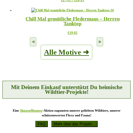
Optionen
€27,95
Produkt
können
bis
weist
auf
€28,95
mehrere
der
Chill Mal gemütliche Fledermaus – Herren
Varianten
Produktseite
Tanktop
auf.
gewählt
Die
werden
Dieses
€
19,95
Optionen
Produkt
können
weist
auf
mehrere
der
Alle Motive ➜
Varianten
Produktseite
auf.
gewählt
Die
werden
Optionen
können
auf
der
Produktseite
Mit Deinem Einkauf unterstützt Du heimische
gewählt
Wildtier-Projekte!
werden
Eine
SkizzenMonster
-Aktion zugunsten unserer geliebten Wildtiere, unserer
schützenswerten Flora und Fauna!