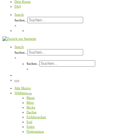
Dein Konto
FAQ
Search
Suchen...
×
Search
Suchen...
×
Suchen...
×
Menü
Alle Motive
Wildtiere
Bären
Biber
Böcke
Dachse
Eichhörnchen
Esel
Eulen
Fledermäuse