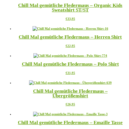
mehrere
auf
Chill Mal gemütliche Fledermaus – Organic Kids
Varianten
der
Sweatshirt ST/ST
auf.
Produktseite
Die
gewählt
Dieses
€
33,95
Optionen
werden
Produkt
können
weist
auf
mehrere
der
Chill Mal gemütliche Fledermaus – Herren Shirt
Varianten
Produktseite
auf.
gewählt
Dieses
€
22,95
Die
werden
Produkt
Optionen
weist
können
mehrere
auf
Chill Mal gemütliche Fledermaus – Polo Shirt
Varianten
der
auf.
Produktseite
Dieses
€
31,95
Die
gewählt
Produkt
Optionen
werden
weist
können
mehrere
auf
Chill Mal gemütliche Fledermaus –
Varianten
der
Übergrößenshirt
auf.
Produktseite
Die
gewählt
Dieses
€
26,95
Optionen
werden
Produkt
können
weist
auf
mehrere
der
Chill Mal gemütliche Fledermaus – Emaille Tasse
Varianten
Produktseite
auf.
gewählt