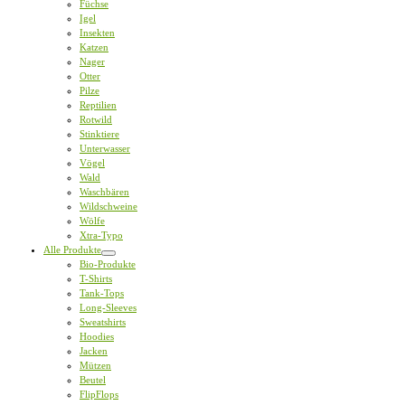
Füchse
Igel
Insekten
Katzen
Nager
Otter
Pilze
Reptilien
Rotwild
Stinktiere
Unterwasser
Vögel
Wald
Waschbären
Wildschweine
Wölfe
Xtra-Typo
Alle Produkte
Bio-Produkte
T-Shirts
Tank-Tops
Long-Sleeves
Sweatshirts
Hoodies
Jacken
Mützen
Beutel
FlipFlops