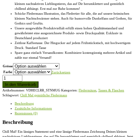
kleinen nachtaktiven Lieblingstieres, das auf Dir herumklettert und gemütlich
chillend abhängt. Erst mal zur Ruhe kommen!
Schicke Fledermaus Illustration, das Fledertier für alle, die auf unsere heimischen
kleinen Nachtschwärmer stehen. Auch für humorvolle Dunkelfans und Gothen, für
Gothics und Gruftis.
Unsere ausgewählte Produktvielfalt erfüllt einen hohen Qualitätsstandard und
gewährleistet eine ausgezeichnete Produkt- sowie Druckqualität. Exklusiv in
Deutschland produziert
Zeitlose Kaffeetasse. Der Hingucker auf jedem Frühstückstisch, mit hochwertigem
Druck. Standard Tasse
Spare ganz einfach Versandkosten: Kombiniere kostengünstig mehrere Artikel und
zahle nur einmal Versand!
Grösse
Farbe
Zurücksetzen
Chill
Mal
In den Warenkorb
gemütliche
Artikelnummer:
VDHECLRR_STNMUG
Kategorien:
Fledermäuse
,
Tassen & Flaschen
Fledermaus
Schlagwort:
Chill Mal gemütliche Fledermaus
-
Standard
Beschreibung
Tasse
Zusätzliche Informationen
Menge
Rezensionen (0)
Beschreibung
Chill Mal! Ein lässiges Statement und eine lässige Fledermaus Zeichnung Deines kleinen
nachtaktiven Lieblingstieres, das auf Dir herumklettert und gemütlich chillend abhängt. Jetzt