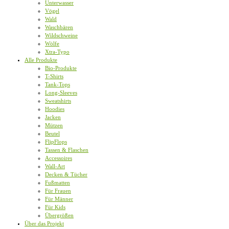
Unterwasser
Vögel
Wald
Waschbären
Wildschweine
Wölfe
Xtra-Typo
Alle Produkte
Bio-Produkte
T-Shirts
Tank-Tops
Long-Sleeves
Sweatshirts
Hoodies
Jacken
Mützen
Beutel
FlipFlops
Tassen & Flaschen
Accessoires
Wall-Art
Decken & Tücher
Fußmatten
Für Frauen
Für Männer
Für Kids
Übergrößen
Über das Projekt