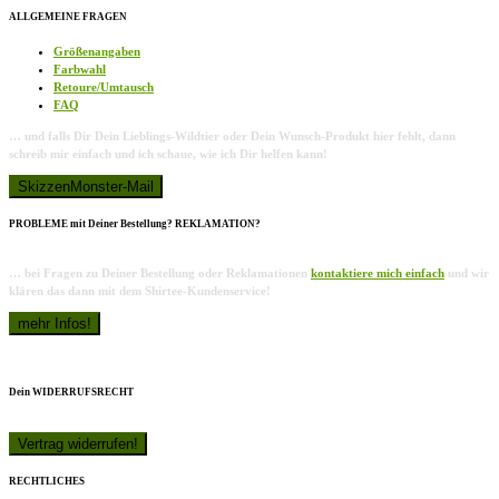
ALLGEMEINE FRAGEN
Größenangaben
Farbwahl
Retoure/Umtausch
FAQ
… und falls Dir Dein Lieblings-Wildtier oder Dein Wunsch-Produkt hier fehlt, dann
schreib mir einfach und ich schaue, wie ich Dir helfen kann!
PROBLEME mit Deiner Bestellung? REKLAMATION?
… bei Fragen zu Deiner Bestellung oder Reklamationen
kontaktiere mich einfach
und wir
klären das dann mit dem Shirtee-Kundenservice!
Dein WIDERRUFSRECHT
RECHTLICHES