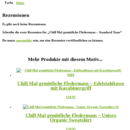
Farbe
White
Rezensionen
Es gibt noch keine Rezensionen.
Schreibe die erste Rezension für „Chill Mal gemütliche Fledermaus – Standard Tasse“
Du musst
angemeldet
sein, um eine Rezension veröffentlichen zu können.
Mehr Produkte mit diesem Motiv...
Chill Mal gemütliche Fledermaus – Edelstahltasse
mit Karabinergriff
Dieses
€
18,95
Produkt
weist
mehrere
Chill Mal gemütliche Fledermaus – Unisex
Varianten
Organic Sweatshirt
auf.
Die
Dieses
€
39,95
Optionen