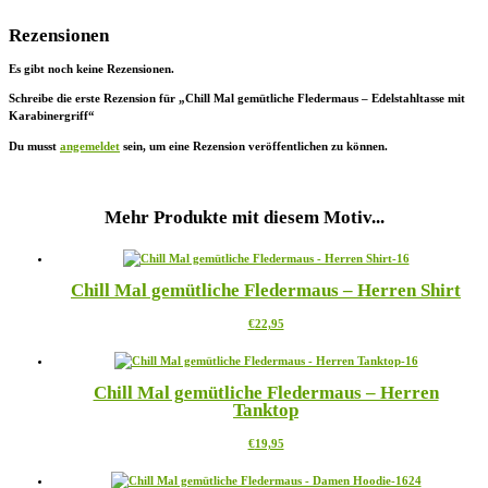
Rezensionen
Es gibt noch keine Rezensionen.
Schreibe die erste Rezension für „Chill Mal gemütliche Fledermaus – Edelstahltasse mit
Karabinergriff“
Du musst
angemeldet
sein, um eine Rezension veröffentlichen zu können.
Mehr Produkte mit diesem Motiv...
Chill Mal gemütliche Fledermaus – Herren Shirt
Dieses
€
22,95
Produkt
weist
mehrere
Chill Mal gemütliche Fledermaus – Herren
Varianten
Tanktop
auf.
Die
Dieses
€
19,95
Optionen
Produkt
können
weist
auf