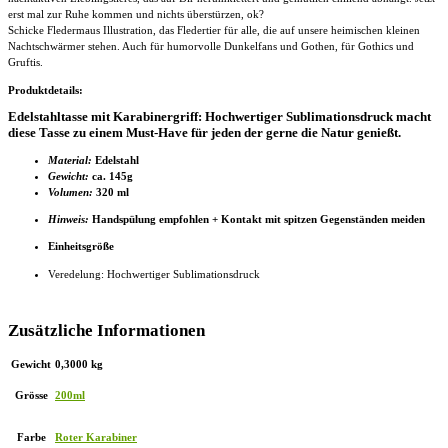
erst mal zur Ruhe kommen und nichts überstürzen, ok?
Schicke Fledermaus Illustration, das Fledertier für alle, die auf unsere heimischen kleinen
Nachtschwärmer stehen. Auch für humorvolle Dunkelfans und Gothen, für Gothics und
Gruftis.
Produktdetails:
Edelstahltasse mit Karabinergriff: Hochwertiger Sublimationsdruck macht
diese Tasse zu einem Must-Have für jeden der gerne die Natur genießt.
Material:
Edelstahl
Gewicht:
ca. 145g
Volumen:
320 ml
Hinweis:
Handspülung empfohlen + Kontakt mit spitzen Gegenständen meiden
Einheitsgröße
Veredelung: Hochwertiger Sublimationsdruck
Zusätzliche Informationen
Gewicht
0,3000 kg
Grösse
200ml
Farbe
Roter Karabiner