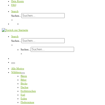
Dein Konto
FAQ
Search
Suchen...
×
Search
Suchen...
×
Suchen...
×
Menü
Alle Motive
Wildtiere
Bären
Biber
Böcke
Dachse
Eichhörnchen
Esel
Eulen
Fledermäuse