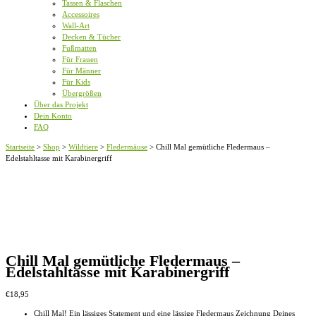
Tassen & Flaschen
Accessoires
Wall-Art
Decken & Tücher
Fußmatten
Für Frauen
Für Männer
Für Kids
Übergrößen
Über das Projekt
Dein Konto
FAQ
Startseite
>
Shop
>
Wildtiere
>
Fledermäuse
>
Chill Mal gemütliche Fledermaus –
Edelstahltasse mit Karabinergriff
Chill Mal gemütliche Fledermaus –
Edelstahltasse mit Karabinergriff
€
18,95
Chill Mal! Ein lässiges Statement und eine lässige Fledermaus Zeichnung Deines