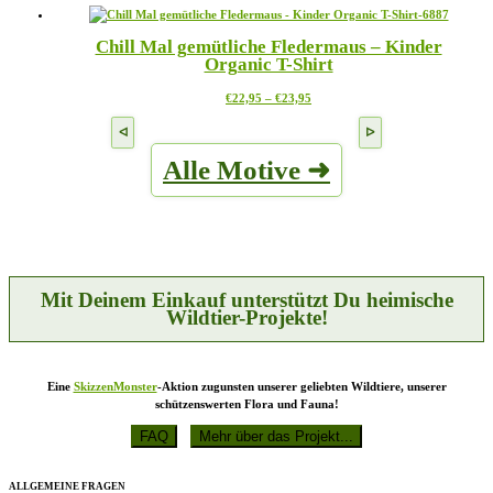
weist
auf
mehrere
der
Chill Mal gemütliche Fledermaus – Kinder
Varianten
Produktseite
Organic T-Shirt
auf.
gewählt
Die
werden
Preisspanne:
Dieses
€
22,95
–
€
23,95
Optionen
€22,95
Produkt
können
bis
weist
auf
€23,95
mehrere
der
Alle Motive ➜
Varianten
Produktseite
auf.
gewählt
Die
werden
Optionen
können
auf
der
Produktseite
Mit Deinem Einkauf unterstützt Du heimische
gewählt
Wildtier-Projekte!
werden
Eine
SkizzenMonster
-Aktion zugunsten unserer geliebten Wildtiere, unserer
schützenswerten Flora und Fauna!
ALLGEMEINE FRAGEN