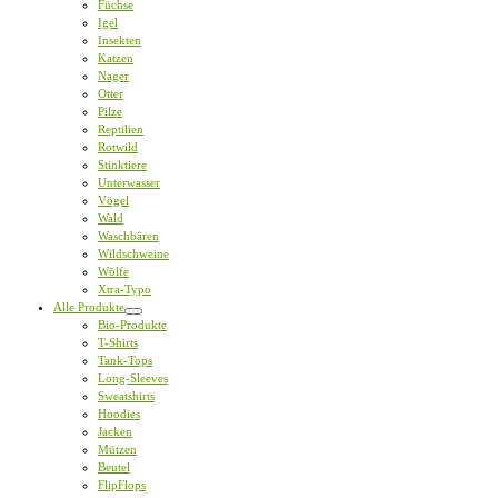
Füchse
Igel
Insekten
Katzen
Nager
Otter
Pilze
Reptilien
Rotwild
Stinktiere
Unterwasser
Vögel
Wald
Waschbären
Wildschweine
Wölfe
Xtra-Typo
Alle Produkte
Bio-Produkte
T-Shirts
Tank-Tops
Long-Sleeves
Sweatshirts
Hoodies
Jacken
Mützen
Beutel
FlipFlops