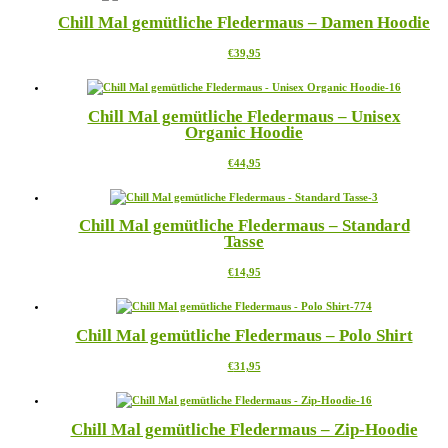
mehrere
der
Chill Mal gemütliche Fledermaus – Damen Hoodie
Varianten
Produktseite
auf.
gewählt
Dieses
€
39,95
Die
werden
Produkt
Optionen
weist
können
mehrere
auf
Chill Mal gemütliche Fledermaus – Unisex
Varianten
der
Organic Hoodie
auf.
Produktseite
Die
gewählt
Dieses
€
44,95
Optionen
werden
Produkt
können
weist
auf
mehrere
der
Chill Mal gemütliche Fledermaus – Standard
Varianten
Produktseite
Tasse
auf.
gewählt
Die
werden
Dieses
€
14,95
Optionen
Produkt
können
weist
auf
mehrere
der
Chill Mal gemütliche Fledermaus – Polo Shirt
Varianten
Produktseite
auf.
gewählt
Dieses
€
31,95
Die
werden
Produkt
Optionen
weist
können
mehrere
auf
Chill Mal gemütliche Fledermaus – Zip-Hoodie
Varianten
der
auf.
Produktseite