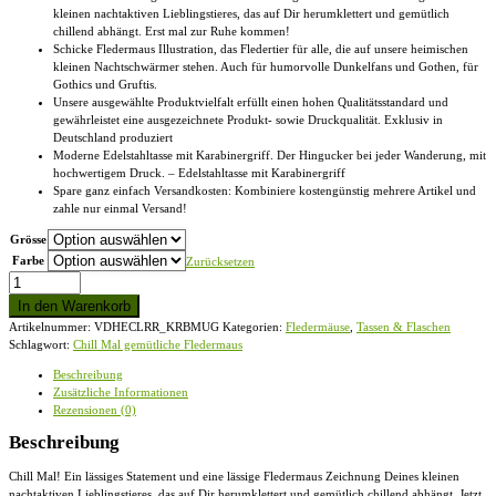
kleinen nachtaktiven Lieblingstieres, das auf Dir herumklettert und gemütlich
chillend abhängt. Erst mal zur Ruhe kommen!
Schicke Fledermaus Illustration, das Fledertier für alle, die auf unsere heimischen
kleinen Nachtschwärmer stehen. Auch für humorvolle Dunkelfans und Gothen, für
Gothics und Gruftis.
Unsere ausgewählte Produktvielfalt erfüllt einen hohen Qualitätsstandard und
gewährleistet eine ausgezeichnete Produkt- sowie Druckqualität. Exklusiv in
Deutschland produziert
Moderne Edelstahltasse mit Karabinergriff. Der Hingucker bei jeder Wanderung, mit
hochwertigem Druck. – Edelstahltasse mit Karabinergriff
Spare ganz einfach Versandkosten: Kombiniere kostengünstig mehrere Artikel und
zahle nur einmal Versand!
Grösse
Farbe
Zurücksetzen
Chill
Mal
In den Warenkorb
gemütliche
Artikelnummer:
VDHECLRR_KRBMUG
Kategorien:
Fledermäuse
,
Tassen & Flaschen
Fledermaus
Schlagwort:
Chill Mal gemütliche Fledermaus
-
Edelstahltasse
Beschreibung
mit
Zusätzliche Informationen
Karabinergriff
Rezensionen (0)
Menge
Beschreibung
Chill Mal! Ein lässiges Statement und eine lässige Fledermaus Zeichnung Deines kleinen
nachtaktiven Lieblingstieres, das auf Dir herumklettert und gemütlich chillend abhängt. Jetzt