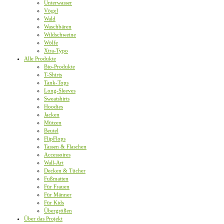
Unterwasser
Vögel
Wald
Waschbären
Wildschweine
Wölfe
Xtra-Typo
Alle Produkte
Bio-Produkte
T-Shirts
Tank-Tops
Long-Sleeves
Sweatshirts
Hoodies
Jacken
Mützen
Beutel
FlipFlops
Tassen & Flaschen
Accessoires
Wall-Art
Decken & Tücher
Fußmatten
Für Frauen
Für Männer
Für Kids
Übergrößen
Über das Projekt