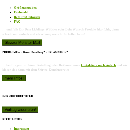
Größenangaben
Farbwahl
Retoure/Umtausch
FAQ
… und falls Dir Dein Lieblings-Wildtier oder Dein Wunsch-Produkt hier fehlt, dann
schreib mir einfach und ich schaue, wie ich Dir helfen kann!
PROBLEME mit Deiner Bestellung? REKLAMATION?
… bei Fragen zu Deiner Bestellung oder Reklamationen
kontaktiere mich einfach
und wir
klären das dann mit dem Shirtee-Kundenservice!
Dein WIDERRUFSRECHT
RECHTLICHES
Impressum