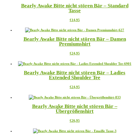
mehrere
Bearly Awake Bitte nicht stören Bär – Standard
Varianten
Tasse
auf.
Die
Dieses
€
14,95
Optionen
Produkt
können
weist
auf
mehrere
der
Bearly Awake Bitte nicht stören Bär – Damen
Varianten
Produktseite
Premiumshirt
auf.
gewählt
Die
werden
Dieses
€
24,95
Optionen
Produkt
können
weist
auf
mehrere
der
Bearly Awake Bitte nicht stören Bär – Ladies
Varianten
Produktseite
Extended Shoulder Tee
auf.
gewählt
Die
werden
Dieses
€
24,95
Optionen
Produkt
können
weist
auf
mehrere
der
Bearly Awake Bitte nicht stören Bär –
Varianten
Produktseite
Übergrößenshirt
auf.
gewählt
Die
werden
Dieses
€
26,95
Optionen
Produkt
können
weist
auf
mehrere
der