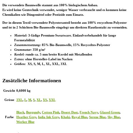
Die verwendete Baumwolle stammt aus 100% biologischem Anbau.
Es wird keine Gentechnik verwendet, weniger Wasser verbraucht und es kommen keine
Chemikalien wie Düngemittel oder Pestizide zum Einsatz.
Der in diesem Textil verwendete Polyesteranteil besteht aus 100% recyceltem Polyester
und ist in 2 Schichten Bio-Baumwolle eingelegt um direkten Hautkontakt zu vermeiden.
Material:
3-fädige Premium-Sweatware. Einlaufvorbehandelt für lange
Formstabilität
Zusammensetzung:
85% Bio-Baumwolle, 15% Recyceltes-Polyester
Grammatur:
350 g/m²
Kordel:
runde ca. 5 mm breite Kordel mit Metallenden
Extras:
ohne Hersteller-Label im Nacken
Größen:
XS, S, M, L, XL, XXL, 3XL
Zusätzliche Informationen
Gewicht
0,6000 kg
Grösse
3XL
,
L
,
M
,
S
,
XL
,
XS
,
XXL
Black
,
Burgundy
,
Cotton Pink
,
Desert Dust
,
French Navy
,
Glazed Green
,
Farbe
Heather Grey
,
India Ink Grey
,
Khaki
,
Royal Blue
,
Serene Blue
,
Sky Blue
,
Worker Blue