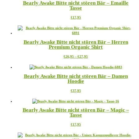
Bearly Awake Bitte nicht stören Bär – Emaille
Varianten
Produktseite
Tasse
auf.
gewählt
Die
werden
Dieses
€
17,95
Optionen
Produkt
können
weist
auf
mehrere
der
Varianten
Produktseite
Bearly Awake Bitte nicht stören Bär – Herren
auf.
gewählt
Premium Organic Shirt
Die
werden
Optionen
Preisspanne:
Dieses
€
26,95
–
€
27,95
können
€26,95
Produkt
auf
bis
weist
der
€27,95
mehrere
Produktseite
Bearly Awake Bitte nicht stören Bär – Damen
Varianten
gewählt
Hoodie
auf.
werden
Die
Dieses
€
37,95
Optionen
Produkt
können
weist
auf
mehrere
der
Bearly Awake Bitte nicht stören Bär – Magic –
Varianten
Produktseite
Tasse
auf.
gewählt
Die
werden
Dieses
€
17,95
Optionen
Produkt
können
weist
auf