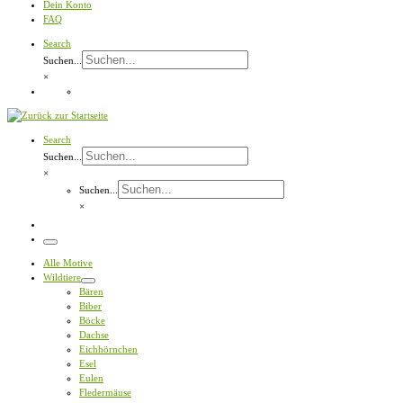
Dein Konto
FAQ
Search
Suchen...
×
Search
Suchen...
×
Suchen...
×
Menü
Alle Motive
Wildtiere
Bären
Biber
Böcke
Dachse
Eichhörnchen
Esel
Eulen
Fledermäuse