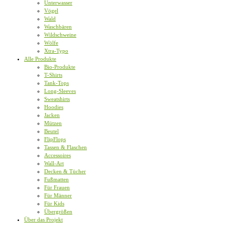
Unterwasser
Vögel
Wald
Waschbären
Wildschweine
Wölfe
Xtra-Typo
Alle Produkte
Bio-Produkte
T-Shirts
Tank-Tops
Long-Sleeves
Sweatshirts
Hoodies
Jacken
Mützen
Beutel
FlipFlops
Tassen & Flaschen
Accessoires
Wall-Art
Decken & Tücher
Fußmatten
Für Frauen
Für Männer
Für Kids
Übergrößen
Über das Projekt