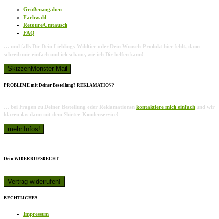
Größenangaben
Farbwahl
Retoure/Umtausch
FAQ
… und falls Dir Dein Lieblings-Wildtier oder Dein Wunsch-Produkt hier fehlt, dann
schreib mir einfach und ich schaue, wie ich Dir helfen kann!
PROBLEME mit Deiner Bestellung? REKLAMATION?
… bei Fragen zu Deiner Bestellung oder Reklamationen
kontaktiere mich einfach
und wir
klären das dann mit dem Shirtee-Kundenservice!
Dein WIDERRUFSRECHT
RECHTLICHES
Impressum