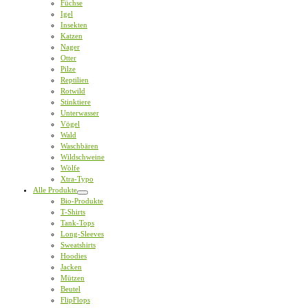
Füchse
Igel
Insekten
Katzen
Nager
Otter
Pilze
Reptilien
Rotwild
Stinktiere
Unterwasser
Vögel
Wald
Waschbären
Wildschweine
Wölfe
Xtra-Typo
Alle Produkte
Bio-Produkte
T-Shirts
Tank-Tops
Long-Sleeves
Sweatshirts
Hoodies
Jacken
Mützen
Beutel
FlipFlops