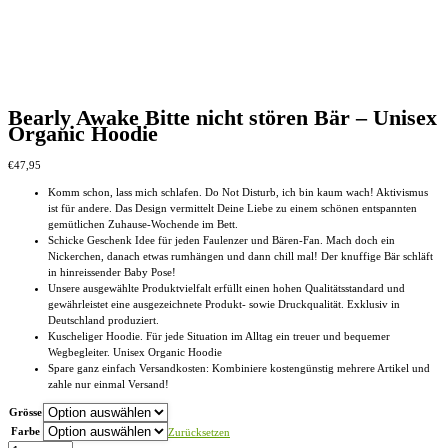
Bearly Awake Bitte nicht stören Bär – Unisex
Organic Hoodie
€
47,95
Komm schon, lass mich schlafen. Do Not Disturb, ich bin kaum wach! Aktivismus
ist für andere. Das Design vermittelt Deine Liebe zu einem schönen entspannten
gemütlichen Zuhause-Wochende im Bett.
Schicke Geschenk Idee für jeden Faulenzer und Bären-Fan. Mach doch ein
Nickerchen, danach etwas rumhängen und dann chill mal! Der knuffige Bär schläft
in hinreissender Baby Pose!
Unsere ausgewählte Produktvielfalt erfüllt einen hohen Qualitätsstandard und
gewährleistet eine ausgezeichnete Produkt- sowie Druckqualität. Exklusiv in
Deutschland produziert.
Kuscheliger Hoodie. Für jede Situation im Alltag ein treuer und bequemer
Wegbegleiter. Unisex Organic Hoodie
Spare ganz einfach Versandkosten: Kombiniere kostengünstig mehrere Artikel und
zahle nur einmal Versand!
Grösse
Farbe
Zurücksetzen