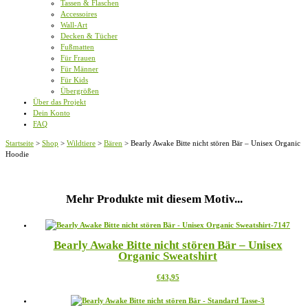
Tassen & Flaschen
Accessoires
Wall-Art
Decken & Tücher
Fußmatten
Für Frauen
Für Männer
Für Kids
Übergrößen
Über das Projekt
Dein Konto
FAQ
Startseite
>
Shop
>
Wildtiere
>
Bären
>
Bearly Awake Bitte nicht stören Bär – Unisex Organic
Hoodie
Mehr Produkte mit diesem Motiv...
Bearly Awake Bitte nicht stören Bär – Unisex
Organic Sweatshirt
Dieses
€
43,95
Produkt
weist