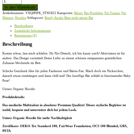
Bearly
Awake
In den Warenkorb
Bitte
Artikelnummer:
VXQIPIFK_STSU822
Kategorien:
Bären
,
Bio-Produkte
,
Für Frauen
,
Für
nicht
Männer
,
Hoodies
Schlagwort:
Bearly Awake Bitte nicht stören Bär
stören
Bär
Beschreibung
-
Zusätzliche Informationen
Unisex
Rezensionen (0)
Organic
Hoodie
Beschreibung
Menge
Komm schon, lass mich schlafen. Do Not Disturb, ich bin kaum wach! Aktivismus ist für
andere. Das Design vermittelt Deine Liebe zu einem schönen entspannten gemütlichen
Zuhause-Wochende im Bett.
Schicke Geschenk Idee für jeden Faulenzer und Bären-Fan. Mach doch ein Nickerchen,
danach etwas rumhängen und dann chill mal! Der knuffige Bär schläft in hinreissender Baby
Pose!
Unisex Organic Hoodie
Produktdetails:
Das modische Multitalent in absoluter Premium Qualität! Dieser stylische Begleiter ist
stabil, bequem und unterstützt dich bei jedem Look.
Unisex Organic Hoodie für mehr Nachhaltigkeit
Zertifikate
: OEKO-Tex Standard 100, FairWear Foundation, OCS 100 Blended, GRS,
PETA