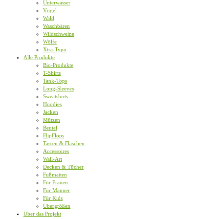
Unterwasser
Vögel
Wald
Waschbären
Wildschweine
Wölfe
Xtra-Typo
Alle Produkte
Bio-Produkte
T-Shirts
Tank-Tops
Long-Sleeves
Sweatshirts
Hoodies
Jacken
Mützen
Beutel
FlipFlops
Tassen & Flaschen
Accessoires
Wall-Art
Decken & Tücher
Fußmatten
Für Frauen
Für Männer
Für Kids
Übergrößen
Über das Projekt