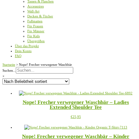
Tassen & Flaschen
Accessoires
Wall-Art
Decken & Tücher
Fußmatten
Für Frauen
Für Männer
Für Kids
Übergrößen
Über das Projekt
Dein Konto
FAQ
Startseite
>
Nope! Frecher verwegener Waschbär
Suchen...
×
Nope! Frecher verwegener Waschbär – Ladies
Extended Shoulder Tee
Dieses
€
25,95
Produkt
weist
mehrere
Nope! Frecher verwegener Waschbär – Kinder
Varianten