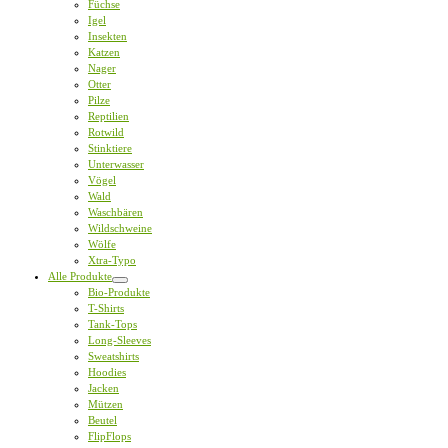
Füchse
Igel
Insekten
Katzen
Nager
Otter
Pilze
Reptilien
Rotwild
Stinktiere
Unterwasser
Vögel
Wald
Waschbären
Wildschweine
Wölfe
Xtra-Typo
Alle Produkte
Bio-Produkte
T-Shirts
Tank-Tops
Long-Sleeves
Sweatshirts
Hoodies
Jacken
Mützen
Beutel
FlipFlops