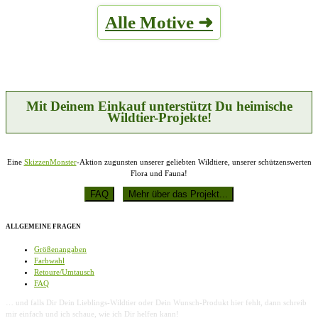
weist
auf
Alle Motive ➜
mehrere
der
Varianten
Produktseite
auf.
gewählt
Die
werden
Optionen
können
auf
der
Mit Deinem Einkauf unterstützt Du heimische
Produktseite
Wildtier-Projekte!
gewählt
werden
Eine
SkizzenMonster
-Aktion zugunsten unserer geliebten Wildtiere, unserer schützenswerten
Flora und Fauna!
ALLGEMEINE FRAGEN
Größenangaben
Farbwahl
Retoure/Umtausch
FAQ
… und falls Dir Dein Lieblings-Wildtier oder Dein Wunsch-Produkt hier fehlt, dann schreib
mir einfach und ich schaue, wie ich Dir helfen kann!