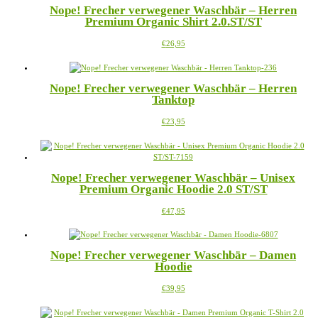
Produktseite
Nope! Frecher verwegener Waschbär – Herren
auf.
gewählt
Premium Organic Shirt 2.0.ST/ST
Die
werden
Optionen
Dieses
€
26,95
können
Produkt
auf
weist
der
mehrere
Produktseite
Nope! Frecher verwegener Waschbär – Herren
Varianten
gewählt
Tanktop
auf.
werden
Die
Dieses
€
23,95
Optionen
Produkt
können
weist
auf
mehrere
der
Varianten
Produktseite
Nope! Frecher verwegener Waschbär – Unisex
auf.
gewählt
Premium Organic Hoodie 2.0 ST/ST
Die
werden
Optionen
Dieses
€
47,95
können
Produkt
auf
weist
der
mehrere
Produktseite
Nope! Frecher verwegener Waschbär – Damen
Varianten
gewählt
Hoodie
auf.
werden
Die
Dieses
€
39,95
Optionen
Produkt
können
weist
auf