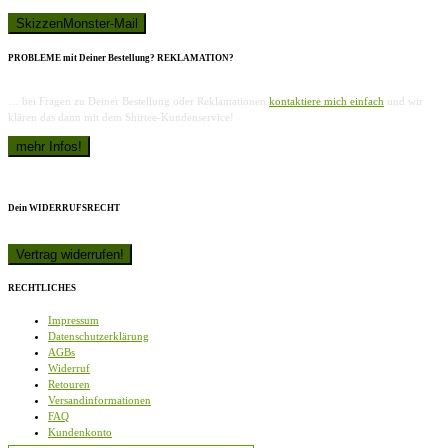
PROBLEME mit Deiner Bestellung? REKLAMATION?
… bei Fragen zu Deiner Bestellung oder Reklamationen
kontaktiere mich einfach
und wir
klären das dann mit dem Shirtee-Kundenservice!
Dein WIDERRUFSRECHT
RECHTLICHES
Impressum
Datenschutzerklärung
AGBs
Widerruf
Retouren
Versandinformationen
FAQ
Kundenkonto