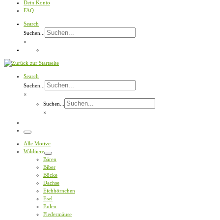
Dein Konto
FAQ
Search
Suchen...
×
Search
Suchen...
×
Suchen...
×
Menü
Alle Motive
Wildtiere
Bären
Biber
Böcke
Dachse
Eichhörnchen
Esel
Eulen
Fledermäuse