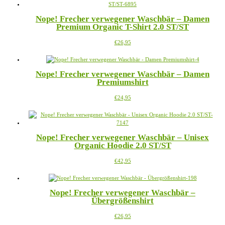
mehrere
der
Varianten
Produktseite
Nope! Frecher verwegener Waschbär – Damen
auf.
gewählt
Premium Organic T-Shirt 2.0 ST/ST
Die
werden
Optionen
Dieses
€
26,95
können
Produkt
auf
weist
der
mehrere
Produktseite
Nope! Frecher verwegener Waschbär – Damen
Varianten
gewählt
Premiumshirt
auf.
werden
Die
Dieses
€
24,95
Optionen
Produkt
können
weist
auf
mehrere
der
Varianten
Produktseite
Nope! Frecher verwegener Waschbär – Unisex
auf.
gewählt
Organic Hoodie 2.0 ST/ST
Die
werden
Optionen
Dieses
€
42,95
können
Produkt
auf
weist
der
mehrere
Produktseite
Nope! Frecher verwegener Waschbär –
Varianten
gewählt
Übergrößenshirt
auf.
werden
Die
Dieses
€
26,95
Optionen
Produkt
können