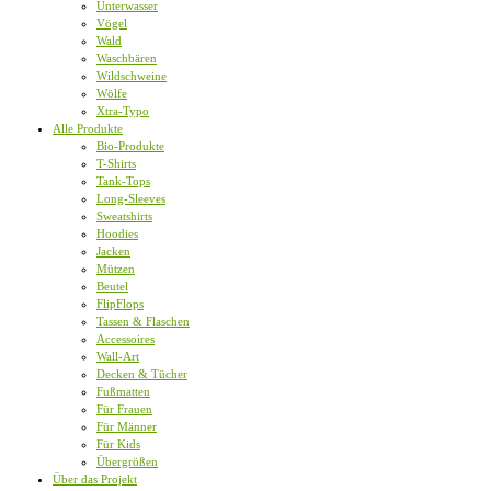
Unterwasser
Vögel
Wald
Waschbären
Wildschweine
Wölfe
Xtra-Typo
Alle Produkte
Bio-Produkte
T-Shirts
Tank-Tops
Long-Sleeves
Sweatshirts
Hoodies
Jacken
Mützen
Beutel
FlipFlops
Tassen & Flaschen
Accessoires
Wall-Art
Decken & Tücher
Fußmatten
Für Frauen
Für Männer
Für Kids
Übergrößen
Über das Projekt