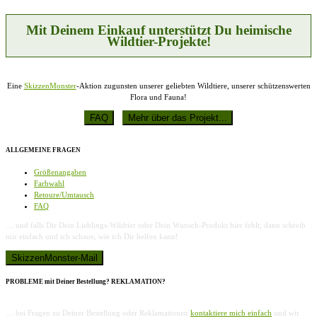
können
auf
der
Mit Deinem Einkauf unterstützt Du heimische
Produktseite
Wildtier-Projekte!
gewählt
werden
Eine
SkizzenMonster
-Aktion zugunsten unserer geliebten Wildtiere, unserer schützenswerten
Flora und Fauna!
ALLGEMEINE FRAGEN
Größenangaben
Farbwahl
Retoure/Umtausch
FAQ
… und falls Dir Dein Lieblings-Wildtier oder Dein Wunsch-Produkt hier fehlt, dann schreib
mir einfach und ich schaue, wie ich Dir helfen kann!
PROBLEME mit Deiner Bestellung? REKLAMATION?
… bei Fragen zu Deiner Bestellung oder Reklamationen
kontaktiere mich einfach
und wir