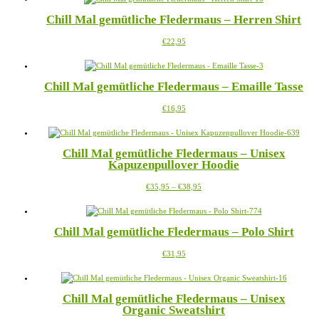
mehrere
der
Chill Mal gemütliche Fledermaus – Herren Shirt
Varianten
Produktseite
auf.
gewählt
Dieses
€
22,95
Die
werden
Produkt
Optionen
weist
können
mehrere
auf
Chill Mal gemütliche Fledermaus – Emaille Tasse
Varianten
der
auf.
Produktseite
Dieses
€
16,95
Die
gewählt
Produkt
Optionen
werden
weist
können
mehrere
auf
Chill Mal gemütliche Fledermaus – Unisex
Varianten
der
Kapuzenpullover Hoodie
auf.
Produktseite
Die
gewählt
Preisspanne:
Dieses
€
35,95
–
€
38,95
Optionen
werden
€35,95
Produkt
können
bis
weist
auf
€38,95
mehrere
der
Chill Mal gemütliche Fledermaus – Polo Shirt
Varianten
Produktseite
auf.
gewählt
Dieses
€
31,95
Die
werden
Produkt
Optionen
weist
können
mehrere
auf
Chill Mal gemütliche Fledermaus – Unisex
Varianten
der
Organic Sweatshirt
auf.
Produktseite