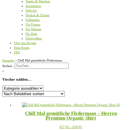
Tassen & Flaschen
Accessoires
Wall-Art
Decken & Tücher
Fußmatten
Für Frauen
Für Männer
Für Kids
Übergrößen
Über das Projekt
Dein Konto
FAQ
Startseite
>
Chill Mal gemütliche Fledermaus
Suchen...
×
Viecher wählen…
Viecher
wählen…
Chill Mal gemütliche Fledermaus – Herren
Premium Organic Shirt
Preisspanne:
Dieses
€
27,95
–
€
28,95