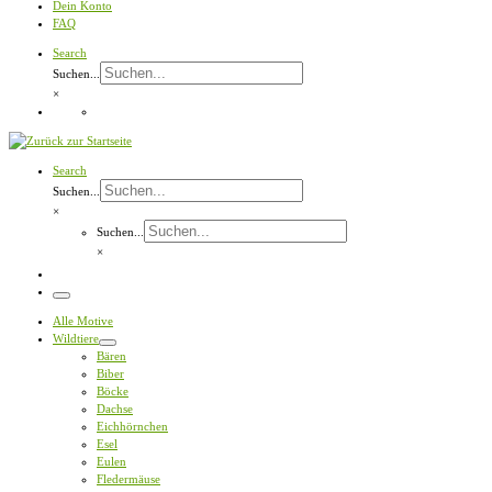
Dein Konto
FAQ
Search
Suchen...
×
Search
Suchen...
×
Suchen...
×
Menü
Alle Motive
Wildtiere
Bären
Biber
Böcke
Dachse
Eichhörnchen
Esel
Eulen
Fledermäuse