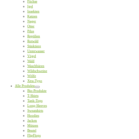
Füchse
Igel
Insekten
Katzen
Nager
Otter
Pilze
Reptilien
Rotwild
Stinktiere
Unterwasser
Vögel
Wald
Waschbären
Wildschweine
Wölfe
Xtra-Typo
Alle Produkte
Bio-Produkte
T-Shirts
Tank-Tops
Long-Sleeves
Sweatshirts
Hoodies
Jacken
Mützen
Beutel
FlipFlops