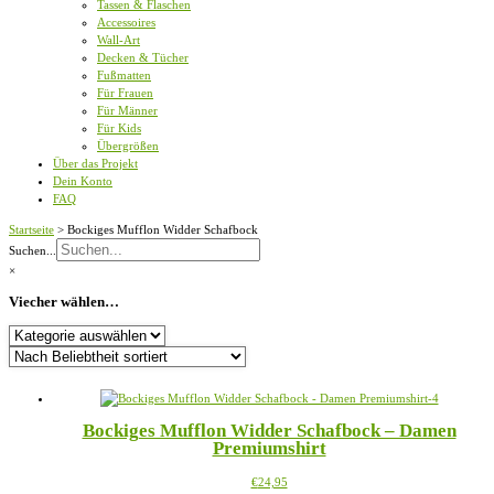
Tassen & Flaschen
Accessoires
Wall-Art
Decken & Tücher
Fußmatten
Für Frauen
Für Männer
Für Kids
Übergrößen
Über das Projekt
Dein Konto
FAQ
Startseite
>
Bockiges Mufflon Widder Schafbock
Suchen...
×
Viecher wählen…
Viecher
wählen…
Bockiges Mufflon Widder Schafbock – Damen
Premiumshirt
Dieses
€
24,95