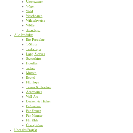
Unterwasser
Vögel
Wald
Waschbären
Wildschweine
Wölfe
Xtra-Typo
Alle Produkte
Bio-Produkte
T-Shirts
Tank-Tops
Long-Sleeves
Sweatshirts
Hoodies
Jacken
Mützen
Beutel
FlipFlops
Tassen & Flaschen
Accessoires
Wall-Art
Decken & Tücher
Fußmatten
Für Frauen
Für Männer
Für Kids
Übergrößen
Über das Projekt