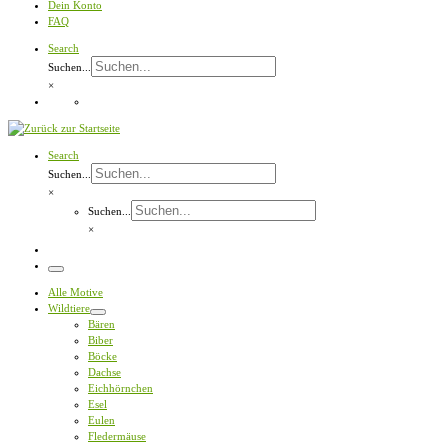
Dein Konto
FAQ
Search
Suchen...
×
Search
Suchen...
×
Suchen...
×
Menü
Alle Motive
Wildtiere
Bären
Biber
Böcke
Dachse
Eichhörnchen
Esel
Eulen
Fledermäuse