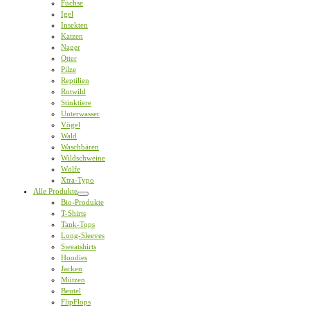
Füchse
Igel
Insekten
Katzen
Nager
Otter
Pilze
Reptilien
Rotwild
Stinktiere
Unterwasser
Vögel
Wald
Waschbären
Wildschweine
Wölfe
Xtra-Typo
Alle Produkte
Bio-Produkte
T-Shirts
Tank-Tops
Long-Sleeves
Sweatshirts
Hoodies
Jacken
Mützen
Beutel
FlipFlops