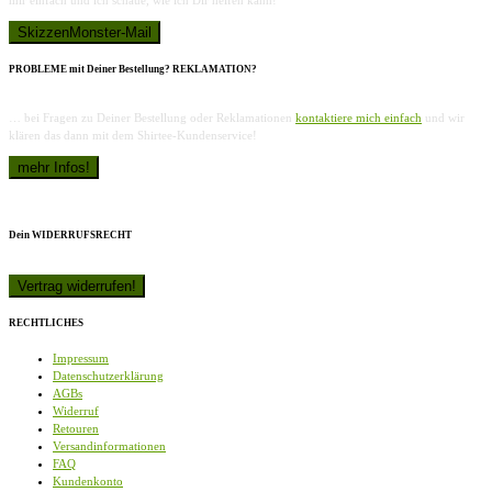
PROBLEME mit Deiner Bestellung? REKLAMATION?
… bei Fragen zu Deiner Bestellung oder Reklamationen
kontaktiere mich einfach
und wir
klären das dann mit dem Shirtee-Kundenservice!
Dein WIDERRUFSRECHT
RECHTLICHES
Impressum
Datenschutzerklärung
AGBs
Widerruf
Retouren
Versandinformationen
FAQ
Kundenkonto