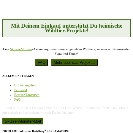
Mit Deinem Einkauf unterstützt Du heimische
Wildtier-Projekte!
Eine
SkizzenMonster
-Aktion zugunsten unserer geliebten Wildtiere, unserer schützenswerten
Flora und Fauna!
ALLGEMEINE FRAGEN
Größenangaben
Farbwahl
Retoure/Umtausch
FAQ
… und falls Dir Dein Lieblings-Wildtier oder Dein Wunsch-Produkt hier fehlt, dann schreib
mir einfach und ich schaue, wie ich Dir helfen kann!
PROBLEME mit Deiner Bestellung? REKLAMATION?