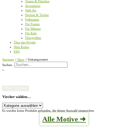
Tassen & Flaschen
Accessoires
Wall-Art
Decken & Tücher
Fußmatten
Für Frauen
Für Männer
Für Kids
Übergrößen
Über das Projekt
Dein Konto
FAQ
Startseite
>
Shop
>
Unkategorisiert
Suchen...
×
Filter
Löschen
Viecher wählen…
Viecher
wählen…
Es wurden keine Produkte gefunden, die deiner Auswahl entsprechen.
Alle Motive ➜