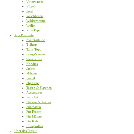
Unterwasser
Vögel
Wald
Waschbären
Wildschweine
Wölfe
Xtra-Typo
Alle Produkte
Bio-Produkte
T-Shirts
Tank-Tops
Long-Sleeves
Sweatshirts
Hoodies
Jacken
Mützen
Beutel
FlipFlops
Tassen & Flaschen
Accessoires
Wall-Art
Decken & Tücher
Fußmatten
Für Frauen
Für Männer
Für Kids
Übergrößen
Über das Projekt