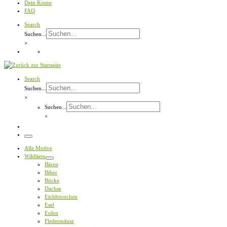
Dein Konto
FAQ
Search
Suchen...
×
Search
Suchen...
×
Suchen...
×
Menü
Alle Motive
Wildtiere
Bären
Biber
Böcke
Dachse
Eichhörnchen
Esel
Eulen
Fledermäuse