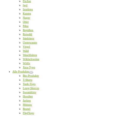
Füchse
Igel
Insekten
Katzen
Nager
Otter
Pilze
Reptilien
Rotwild
Stinktiere
Unterwasser
Vögel
Wald
Waschbären
Wildschweine
Wölfe
Xtra-Typo
Alle Produkte
Bio-Produkte
T-Shirts
Tank-Tops
Long-Sleeves
Sweatshirts
Hoodies
Jacken
Mützen
Beutel
FlipFlops