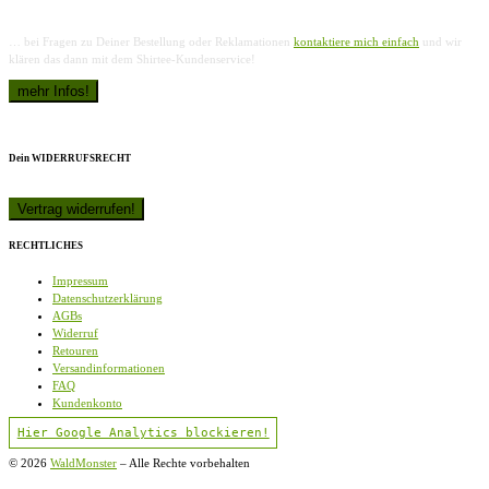
… bei Fragen zu Deiner Bestellung oder Reklamationen
kontaktiere mich einfach
und wir
klären das dann mit dem Shirtee-Kundenservice!
Dein WIDERRUFSRECHT
RECHTLICHES
Impressum
Datenschutzerklärung
AGBs
Widerruf
Retouren
Versandinformationen
FAQ
Kundenkonto
Hier Google Analytics blockieren!
© 2026
WaldMonster
–
Alle Rechte vorbehalten