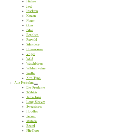
Füchse
Igel
Insekten
Katzen
Nager
Otter
Pilze
Reptilien
Rotwild
Stinktiere
Unterwasser
Vögel
Wald
Waschbären
Wildschweine
Wölfe
Xtra-Typo
Alle Produkte
Bio-Produkte
T-Shirts
Tank-Tops
Long-Sleeves
Sweatshirts
Hoodies
Jacken
Mützen
Beutel
FlipFlops