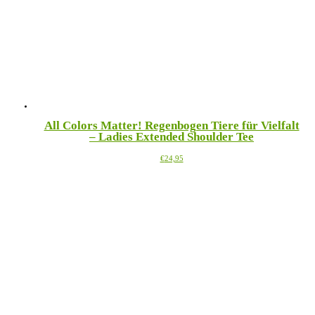
All Colors Matter! Regenbogen Tiere für Vielfalt
– Ladies Extended Shoulder Tee
Dieses
€
24,95
Produkt
weist
mehrere
Varianten
auf.
Die
Optionen
können
auf
der
Produktseite
gewählt
werden