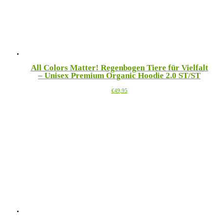
auf
der
Produktseite
gewählt
werden
All Colors Matter! Regenbogen Tiere für Vielfalt
– Unisex Premium Organic Hoodie 2.0 ST/ST
Dieses
€
49,95
Produkt
weist
mehrere
Varianten
auf.
Die
Optionen
können
auf
der
Produktseite
gewählt
werden