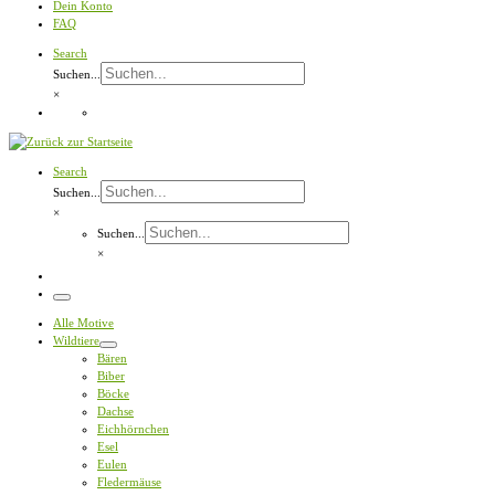
Dein Konto
FAQ
Search
Suchen...
×
Search
Suchen...
×
Suchen...
×
Menü
Alle Motive
Wildtiere
Bären
Biber
Böcke
Dachse
Eichhörnchen
Esel
Eulen
Fledermäuse