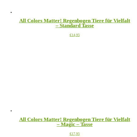
All Colors Matter! Regenbogen Tiere für Vielfalt
– Standard Tasse
Dieses
€
14,95
Produkt
weist
mehrere
Varianten
auf.
Die
Optionen
können
auf
der
Produktseite
gewählt
werden
All Colors Matter! Regenbogen Tiere für Vielfalt
– Magic – Tasse
Dieses
€
17,95