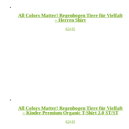
All Colors Matter! Regenbogen Tiere für Vielfalt
– Herren Shirt
Dieses
€
24,95
Produkt
weist
mehrere
Varianten
auf.
Die
Optionen
können
auf
der
Produktseite
gewählt
werden
All Colors Matter! Regenbogen Tiere für Vielfalt
– Kinder Premium Organic T-Shirt 2.0 ST/ST
Dieses
€
24,95
Produkt