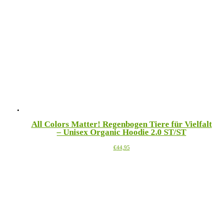
weist
mehrere
Varianten
auf.
Die
Optionen
können
auf
der
Produktseite
gewählt
werden
All Colors Matter! Regenbogen Tiere für Vielfalt
– Unisex Organic Hoodie 2.0 ST/ST
Dieses
€
44,95
Produkt
weist
mehrere
Varianten
auf.
Die
Optionen
können
auf