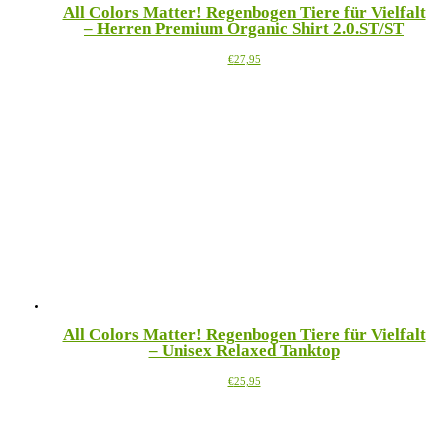
All Colors Matter! Regenbogen Tiere für Vielfalt
– Herren Premium Organic Shirt 2.0.ST/ST
Dieses
€
27,95
Produkt
weist
mehrere
Varianten
auf.
Die
Optionen
können
auf
der
Produktseite
gewählt
werden
All Colors Matter! Regenbogen Tiere für Vielfalt
– Unisex Relaxed Tanktop
Dieses
€
25,95
Produkt
weist
mehrere
Varianten