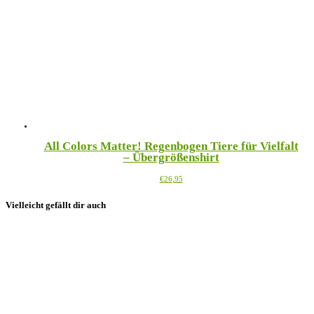
auf.
Die
Optionen
können
auf
der
Produktseite
gewählt
werden
All Colors Matter! Regenbogen Tiere für Vielfalt
– Übergrößenshirt
Dieses
€
26,95
Produkt
weist
Vielleicht gefällt dir auch
mehrere
Varianten
auf.
Die
Optionen
können
auf
der
Produktseite
gewählt