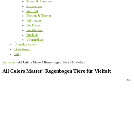
Tassen & Flaschen
Accessoires
Wall-Art
Decken & Tücher
Fußmatten
Für Frauen
Für Männer
Für Kids
Übergrößen
Über das Projekt
Dein Konto
FAQ
Startseite
>
All Colors Matter! Regenbogen Tiere für Vielfalt
All Colors Matter! Regenbogen Tiere für Vielfalt
Das