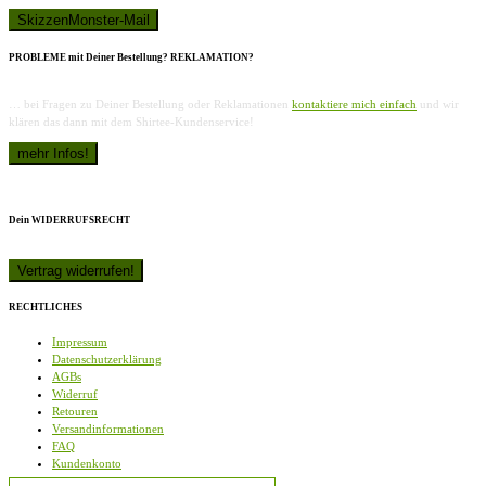
PROBLEME mit Deiner Bestellung? REKLAMATION?
… bei Fragen zu Deiner Bestellung oder Reklamationen
kontaktiere mich einfach
und wir
klären das dann mit dem Shirtee-Kundenservice!
Dein WIDERRUFSRECHT
RECHTLICHES
Impressum
Datenschutzerklärung
AGBs
Widerruf
Retouren
Versandinformationen
FAQ
Kundenkonto