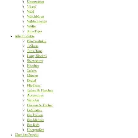
Unterwasser
Vögel
Wald
Waschbären
Wildschweine
Wölfe
Xtra-Typo
Alle Produkte
Bio-Produkte
T-Shirts
Tank-Tops
Long-Sleeves
Sweatshirts
Hoodies
Jacken
Mützen
Beutel
FlipFlops
Tassen & Flaschen
Accessoires
Wall-Art
Decken & Tücher
Fußmatten
Für Frauen
Für Männer
Für Kids
Übergrößen
Über das Projekt