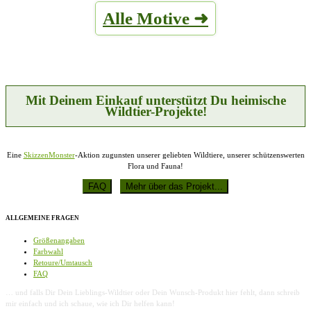
Alle Motive ➜
Mit Deinem Einkauf unterstützt Du heimische
Wildtier-Projekte!
Eine
SkizzenMonster
-Aktion zugunsten unserer geliebten Wildtiere, unserer schützenswerten
Flora und Fauna!
ALLGEMEINE FRAGEN
Größenangaben
Farbwahl
Retoure/Umtausch
FAQ
… und falls Dir Dein Lieblings-Wildtier oder Dein Wunsch-Produkt hier fehlt, dann schreib
mir einfach und ich schaue, wie ich Dir helfen kann!